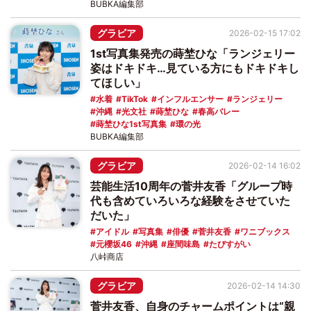
BUBKA編集部
グラビア
2026-02-15 17:02
1st写真集発売の蒔埜ひな「ランジェリー
姿はドキドキ…見ている方にもドキドキし
てほしい」
水着
TikTok
インフルエンサー
ランジェリー
沖縄
光文社
蒔埜ひな
春高バレー
蒔埜ひな1st写真集
環の光
BUBKA編集部
グラビア
2026-02-14 16:02
芸能生活10周年の菅井友香「グループ時
代も含めていろいろな経験をさせていた
だいた」
アイドル
写真集
俳優
菅井友香
ワニブックス
元櫻坂46
沖縄
座間味島
たびすがい
八峠商店
グラビア
2026-02-14 14:30
菅井友香、自身のチャームポイントは“親