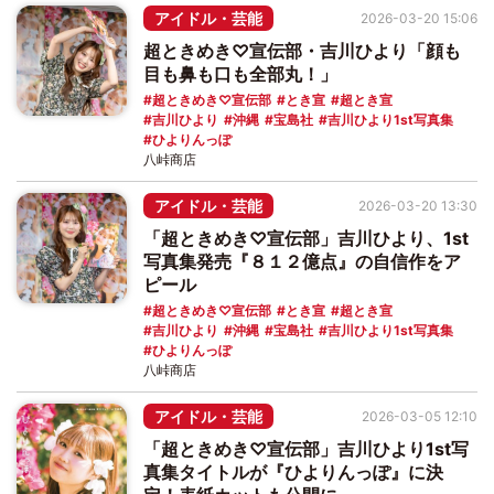
アイドル・芸能
2026-03-20 15:06
超ときめき♡宣伝部・吉川ひより「顔も
目も鼻も口も全部丸！」
超ときめき♡宣伝部
とき宣
超とき宣
吉川ひより
沖縄
宝島社
吉川ひより1st写真集
ひよりんっぽ
八峠商店
アイドル・芸能
2026-03-20 13:30
「超ときめき♡宣伝部」吉川ひより、1st
写真集発売『８１２億点』の自信作をア
ピール
超ときめき♡宣伝部
とき宣
超とき宣
吉川ひより
沖縄
宝島社
吉川ひより1st写真集
ひよりんっぽ
八峠商店
アイドル・芸能
2026-03-05 12:10
「超ときめき♡宣伝部」吉川ひより1st写
真集タイトルが『ひよりんっぽ』に決