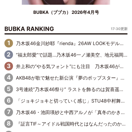
BUBKA（ブブカ） 2026年4月号
BUBKA RANKING
17:30更新
乃木坂46金川紗耶『rienda』26AW LOOKモデルに就任
“福太郎愛”で話題…乃木坂46一ノ瀬美空、地元福岡『めんべい25周年トップサポーター』に就任
井上和の“やる気フォント”にも注目 乃木坂46が挑んだ書道パフォーマンスの舞台裏
AKB48が歌で魅せた新公演『夢のポップスター』 初日から全身全霊のステージ
3号連続“乃木坂46祭り” ラストを飾るのは賀喜遥香…5年ぶりの登場に「5年分大人になった私を見ていただけたら」
「ジョキジョキと切っていく感じ」STU48中村舞、新しい挑戦は自らの手で
乃木坂46・池田瑛紗と中西アルノが「真冬のかき氷」騒動で火花散らす！ 因縁の裏にあるのは、逆境をともに“凌”ぐ似た者同士の絆
『証言TIF～アイドル戦国時代とはなんだったのか～』第11回：私立恵比寿中学・真山りか×安本彩花「TIFで10年ぶりのキョンシーメイクをしたら、場を完全に引かせてしまって。時代が変わったんだなって」