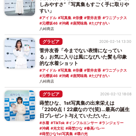
しみやすさ”「写真集もすごく手に取りや
すい」
アイドル
写真集
俳優
菅井友香
ワニブックス
元櫻坂46
沖縄
座間味島
たびすがい
八峠商店
グラビア
2026-02-14 13:30
菅井友香「今までない表情になってい
る」お気に入りは風になびいた髪も印象
的な水着ショット
アイドル
写真集
俳優
菅井友香
ワニブックス
元櫻坂46
沖縄
座間味島
たびすがい
八峠商店
グラビア
2026-02-12 18:08
蒔埜ひな、1st写真集の出来栄えは
「2200点！22歳なので(笑)…最高の誕生
日プレゼント与えていただいた」
水着
TikTok
インフルエンサー
ランジェリー
沖縄
光文社
蒔埜ひな
春高バレー
蒔埜ひな1st写真集
環の光