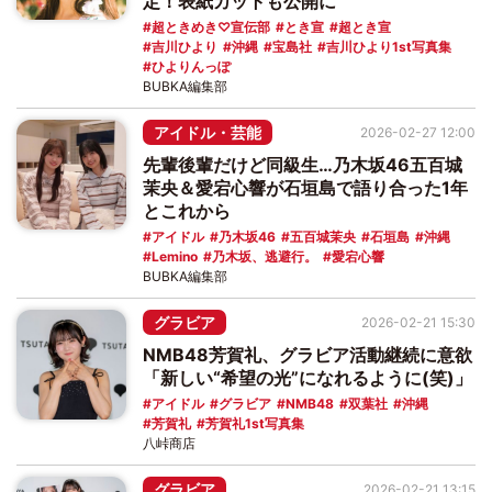
定！表紙カットも公開に
超ときめき♡宣伝部
とき宣
超とき宣
吉川ひより
沖縄
宝島社
吉川ひより1st写真集
ひよりんっぽ
BUBKA編集部
アイドル・芸能
2026-02-27 12:00
先輩後輩だけど同級生…乃木坂46五百城
茉央＆愛宕心響が石垣島で語り合った1年
とこれから
アイドル
乃木坂46
五百城茉央
石垣島
沖縄
Lemino
乃木坂、逃避行。
愛宕心響
BUBKA編集部
グラビア
2026-02-21 15:30
NMB48芳賀礼、グラビア活動継続に意欲
「新しい“希望の光”になれるように(笑)」
アイドル
グラビア
NMB48
双葉社
沖縄
芳賀礼
芳賀礼1st写真集
八峠商店
グラビア
2026-02-21 13:15