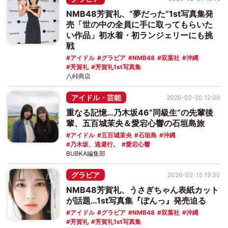
NMB48芳賀礼、“夢だった”1st写真集発
売「世の中の全員に手に取ってもらいた
い作品」初水着・初ランジェリーにも挑
戦
アイドル
グラビア
NMB48
双葉社
沖縄
芳賀礼
芳賀礼1st写真集
八峠商店
アイドル・芸能
2026-02-20 12:00
重なる記憶…乃木坂46“同級生”の先輩後
輩、五百城茉央＆愛宕心響の石垣島旅
アイドル
五百城茉央
石垣島
沖縄
乃木坂、逃避行。
愛宕心響
BUBKA編集部
グラビア
2026-02-15 19:30
NMB48芳賀礼、うさぎちゃん表紙カット
が話題…1st写真集『ぽんっ』発売迫る
アイドル
グラビア
NMB48
双葉社
沖縄
芳賀礼
芳賀礼1st写真集