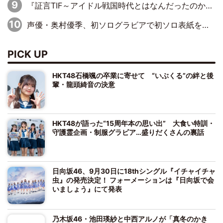
『証言TIF～アイドル戦国時代とはなんだったのか～』第6回：でんぱ組.inc・古川未鈴×相沢梨紗「『ハロプロやりたかったな』って言ったら、夢眠ねむさんに『てめえはでんぱ組．incなんだよ！』って肩パンされて(笑)」
声優・奥村優季、初ソログラビアで初ソロ表紙を飾る！ 初めて見せる表情や、声優を志したきっかけなどを語った必読のインタビューを掲載
PICK UP
HKT48石橋颯の卒業に寄せて “いぶくる”の絆と後
輩・龍頭綺音の決意
HKT48が語った“15周年本の思い出” 大食い特訓・
守護霊企画・制服グラビア…盛りだくさんの裏話
日向坂46、9月30日に18thシングル『イチャイチャ
虫』の発売決定！ フォーメーションは『日向坂で会
いましょう』にて発表
乃木坂46・池田瑛紗と中西アルノが「真冬のかき