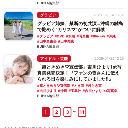
BUBKA編集部
グラビア
2026-02-04 18:02
グラビア姉妹、禁断の初共演…沖縄の離島
で艶めく“カリスマ”がついに解禁
グラビア
DVD
水着
写真集
Blu-ray
沖縄
山中真由美
山中知恵
BUBKA編集部
アイドル・芸能
2026-01-29 12:25
「超ときめき♡宣伝部」吉川ひより1st写
真集発売決定！『ファンの皆さんに伝え
られる日を楽しみにしていました!!』
超ときめき♡宣伝部
とき宣
超とき宣
吉川ひより
沖縄
宝島社
吉川ひより1st写真集
BUBKA編集部
…
1
2
3
11