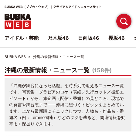
BUBKA WEB（ブブカ・ウェブ）｜グラビア＆アイドルニュースサイト
アイドル・芸能
乃木坂46
日向坂46
櫻坂46
BUBKA WEB
沖縄の最新情報・ニュース一覧
沖縄の最新情報・ニュース一覧
(158件)
「沖縄が舞台になった話題」を時系列で追えるニュース一覧
です。写真集・グラビアのロケ（表紙／先行カット／撮影エ
ピソード）から、旅企画（配信・番組）の見どころ、現地で
の発言や舞台裏まで――沖縄に紐づくトピックをまとめてい
ます。上から最新順にチェックしつつ、人物名・作品名・番
組名（例：Lemino関連）などのタグを辿ると、関連情報を効
率よく深掘りできます。