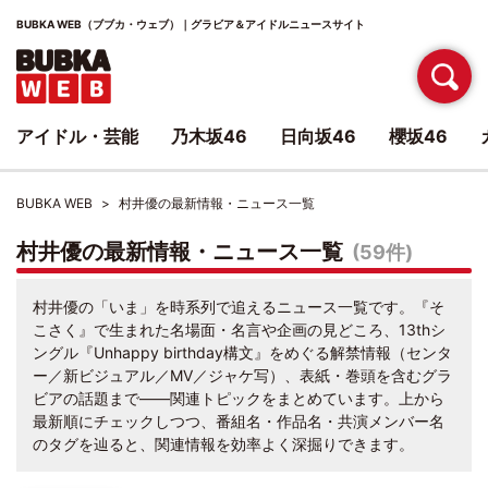
BUBKA WEB（ブブカ・ウェブ）｜グラビア＆アイドルニュースサイト
アイドル・芸能
乃木坂46
日向坂46
櫻坂46
BUBKA WEB
村井優の最新情報・ニュース一覧
村井優の最新情報・ニュース一覧
(59件)
村井優の「いま」を時系列で追えるニュース一覧です。『そ
こさく』で生まれた名場面・名言や企画の見どころ、13thシ
ングル『Unhappy birthday構文』をめぐる解禁情報（センタ
ー／新ビジュアル／MV／ジャケ写）、表紙・巻頭を含むグラ
ビアの話題まで――関連トピックをまとめています。上から
最新順にチェックしつつ、番組名・作品名・共演メンバー名
のタグを辿ると、関連情報を効率よく深掘りできます。