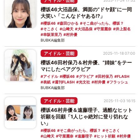
アイドル・芸能
2025-11-24 17:32
櫻坂46大沼晶保、満面の“ドヤ顔”に一同
大笑い「こんなドヤある!?」
櫻坂46
森田ひかる
そこ曲がったら、櫻坂？
そこさく
山﨑天
大沼晶保
守屋麗奈
井上梨名
幸阪茉里乃
村井優
BUBKA編集部
アイドル・芸能
2025-11-18 07:00
櫻坂46田村保乃＆村井優、“姉妹”をテー
マにしたペアグラビア
アイドル
櫻坂46
グラビア
田村保乃
FLASH
表紙
週刊FLASH
光文社
村井優
フラッシュ
BUBKA編集部
アイドル・芸能
2025-11-03 16:15
櫻坂46村井優＆遠藤理子、過酷なヒット
祈願を回顧「1人じゃ絶対に登り切れな
い」
櫻坂46
そこ曲がったら、櫻坂？
そこさく
山﨑天
守屋麗奈
遠藤理子
ヒット祈願
村井優