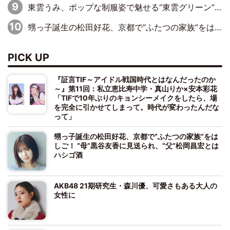
東雲うみ、ポップな制服姿で魅せる“東雲グリーン”の正体
甥っ子誕生の松田好花、京都で“ふたつの家族”をはしご！ “母”黒谷友香に見送られ、“父”松岡昌宏とはハシゴ酒
PICK UP
『証言TIF～アイドル戦国時代とはなんだったのか
～』第11回：私立恵比寿中学・真山りか×安本彩花
「TIFで10年ぶりのキョンシーメイクをしたら、場
を完全に引かせてしまって。時代が変わったんだな
って」
甥っ子誕生の松田好花、京都で“ふたつの家族”をは
しご！ “母”黒谷友香に見送られ、“父”松岡昌宏とは
ハシゴ酒
AKB48 21期研究生・森川優、可愛さもある大人の
女性に