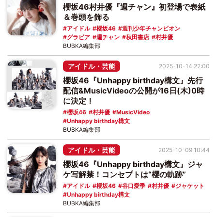
櫻坂46村井優『週チャン』初登場で表紙
＆巻頭を飾る
アイドル
櫻坂46
週刊少年チャンピオン
グラビア
週チャン
秋田書店
村井優
BUBKA編集部
アイドル・芸能
2025-10-14 22:00
櫻坂46『Unhappy birthday構文』先行
配信&MusicVideoの公開が16日(木)0時
に決定！
櫻坂46
村井優
MusicVideo
Unhappy birthday構文
BUBKA編集部
アイドル・芸能
2025-10-09 10:44
櫻坂46『Unhappy birthday構文』ジャ
ケ写解禁！コンセプトは“櫻の軌跡”
アイドル
櫻坂46
谷口愛季
村井優
ジャケット
Unhappy birthday構文
BUBKA編集部