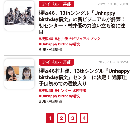
アイドル・芸能
2025-10-06 20:30
櫻坂46、13thシングル『Unhappy
birthday構文』の新ビジュアルが解禁！
初センター・村井優の力強い立ち姿に注
目
櫻坂46
村井優
ビジュアルブック
Unhappy birthday構文
BUBKA編集部
アイドル・芸能
2025-10-06 02:20
櫻坂46村井優、13thシングル『Unhappy
birthday構文』センターに決定！ 遠藤理
子は初めての選抜入り
櫻坂46
センター
村井優
Unhappy birthday構文
BUBKA編集部
1
2
3
4