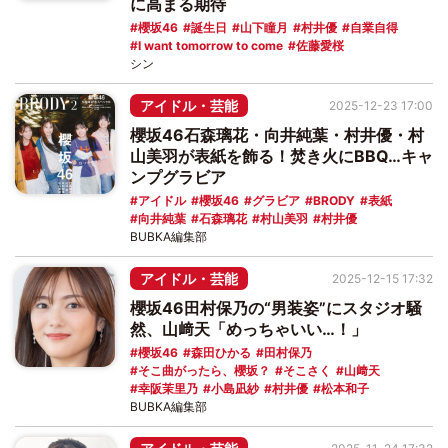
に高まる期待
櫻坂46
誕生日
山下瞳月
村井優
自業自得
I want tomorrow to come
佐藤愛桜
シン
アイドル・芸能
2025-12-23 17:00
櫻坂46石森璃花・向井純葉・村井優・村
山美羽が表紙を飾る！焚き火にBBQ…キャ
ンプグラビア
アイドル
櫻坂46
グラビア
BRODY
表紙
向井純葉
石森璃花
村山美羽
村井優
BUBKA編集部
アイドル・芸能
2025-12-15 17:32
櫻坂46田村保乃の“男装姿”にスタジオ騒
然、山﨑天「めっちゃいい…！」
櫻坂46
森田ひかる
田村保乃
そこ曲がったら、櫻坂？
そこさく
山﨑天
幸阪茉里乃
小島凪紗
村井優
松本和子
BUBKA編集部