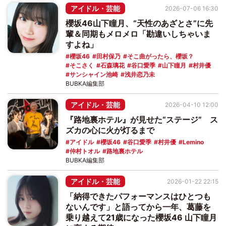
アイドル・芸能
2026-07-06 16:30
櫻坂46山下瞳月、“天性のあざとさ”に先
輩＆同期もメロメロ「勘違いしちゃいま
すよね」
櫻坂46
田村保乃
そこ曲がったら、櫻坂？
そこさく
石森璃花
谷口愛季
山下瞳月
村井優
サンシャイン池崎
浅井恋乃未
BUBKA編集部
アイドル・芸能
2026-04-10 12:00
『路地裏ホテル』が見せた“ステージ” ス
ズカの心に火が灯るまで
アイドル
櫻坂46
谷口愛季
村井優
Lemino
仲村トオル
路地裏ホテル
BUBKA編集部
アイドル・芸能
2026-01-22 22:15
「納得できたパフォーマンスはひとつも
ないんです」と語ってから一年、葛藤を
乗り越えて21歳になった櫻坂46 山下瞳月