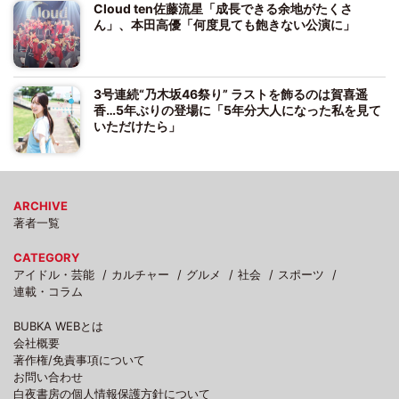
Cloud ten佐藤流星「成長できる余地がたくさ
ん」、本田高優「何度見ても飽きない公演に」
3号連続“乃木坂46祭り” ラストを飾るのは賀喜遥
香…5年ぶりの登場に「5年分大人になった私を見て
いただけたら」
ARCHIVE
著者一覧
CATEGORY
アイドル・芸能
カルチャー
グルメ
社会
スポーツ
連載・コラム
BUBKA WEBとは
会社概要
著作権/免責事項について
お問い合わせ
白夜書房の個人情報保護方針について