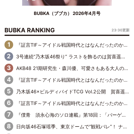
BUBKA（ブブカ） 2026年4月号
BUBKA RANKING
23:30更新
『証言TIF～アイドル戦国時代とはなんだったのか～』第6回：でんぱ組.inc・古川未鈴×相沢梨紗「『ハロプロやりたかったな』って言ったら、夢眠ねむさんに『てめえはでんぱ組．incなんだよ！』って肩パンされて(笑)」
3号連続“乃木坂46祭り” ラストを飾るのは賀喜遥香…5年ぶりの登場に「5年分大人になった私を見ていただけたら」
AKB48 21期研究生・森川優、可愛さもある大人の女性に
『証言TIF～アイドル戦国時代とはなんだったのか～』第10回：さくら学院・武藤彩未×飯田らうら「正直、中3で辞めるというのを信じてなくて。そう言われてはいたけど、嘘でしょって」
乃木坂46×ビルディバイドTCG Vol.2公開 賀喜遥香＆田村真佑が『京まふ』ステージに登壇
『証言TIF～アイドル戦国時代とはなんだったのか～』第11回：私立恵比寿中学・真山りか×安本彩花「TIFで10年ぶりのキョンシーメイクをしたら、場を完全に引かせてしまって。時代が変わったんだなって」
『僕青 須永心海のソロ連載』第18回：「バーゲンセールハンターみうな inしまむら」編
日向坂46石塚瑶季、東京ドームで“観戦バレ”！ ナイツ・塙も認めた「巨人に詳しすぎるアイドル」は元VENUSスクール生で杉内コーチ推し⁉