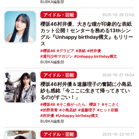
BUBKA編集部
アイドル・芸能
2025-10-29 12:00
櫻坂46村井優、大きな瞳が印象的な表紙
カット公開！センターを務める13thシン
グル『Unhappy birthday構文』もリリー
ス
櫻坂46
グラビア
表紙
村井優
週刊少年マガジン
Unhappy birthday構文
BUBKA編集部
アイドル・芸能
2025-10-27 16:04
櫻坂46村井優＆遠藤理子の奮闘に小島凪
紗も感銘「今ここに生きて帰ってきてい
るのがすごい！」
櫻坂46
そこ曲がったら、櫻坂？
そこさく
的野美青
小島凪紗
遠藤理子
ヒット祈願
村井優
Unhappy birthday構文
BUBKA編集部
アイドル・芸能
2025-10-23 10:17