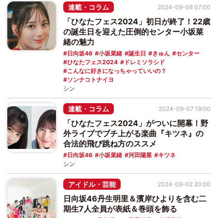
連載・コラム
2024-09-08 07:00
「ひなたフェス2024」初日が終了！22歳
の誕生日を迎えた圧倒的センター小坂菜
緒の魅力
日向坂46
小坂菜緒
誕生日
きゅん
センター
ひなたフェス2024
ドレミソラシド
こんなに好きになっちゃっていいの？
ソンナコトナイヨ
シン
連載・コラム
2024-09-07 19:00
「ひなたフェス2024」がついに開幕！野
外ライブでブチ上がる楽曲『キツネ』の
合法的飛び跳ね方のススメ
日向坂46
小坂菜緒
河田陽菜
キツネ
シン
アイドル・芸能
2024-09-02 20:00
日向坂46丹生明里＆濱岸ひよりを含む二
期生7人全員が表紙＆巻頭を飾る