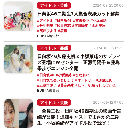
アイドル・芸能
2024-09-25 20:00
日向坂46二期生7人集合表紙カット解禁
アイドル
日向坂46
富田鈴花
小坂菜緒
丹生明里
松田好花
河田陽菜
金村美玖
濱岸ひより
表紙
BUBKA編集部
アイドル・芸能
2024-09-16 16:30
日向坂46加藤史帆＆小坂菜緒のサプライ
ズ登場にWセンター・正源司陽子＆藤嶌
果歩がエンジン全開
日向坂46
小坂菜緒
ひなあい
日向坂で会いましょう
オードリー
加藤史帆
正源司陽子
藤嶌果歩
ヒット祈願
しょげかほ
BUBKA編集部
アイドル・芸能
2024-09-12 07:00
「全員主役」日向坂46四期生の映画予告
編が公開！追加キャストでまさかの二期
生・小坂菜緒がアイドル役で出演！