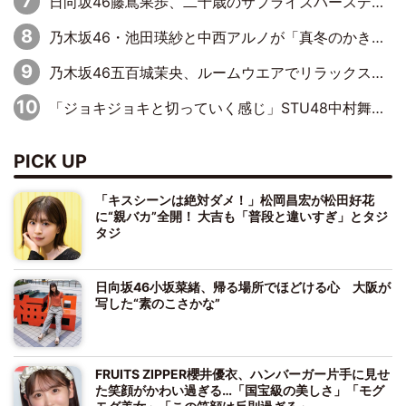
日向坂46藤嶌果歩、二十歳のサプライズバースデーに大喜び「頼られる先輩になれるように努力していきたい」
乃木坂46・池田瑛紗と中西アルノが「真冬のかき氷」騒動で火花散らす！ 因縁の裏にあるのは、逆境をともに“凌”ぐ似た者同士の絆
乃木坂46五百城茉央、ルームウエアでリラックス「今回のグラビアを見て成長を感じていただけるとうれしい」
「ジョキジョキと切っていく感じ」STU48中村舞、新しい挑戦は自らの手で
PICK UP
「キスシーンは絶対ダメ！」松岡昌宏が松田好花
に“親バカ”全開！ 大吉も「普段と違いすぎ」とタジ
タジ
日向坂46小坂菜緒、帰る場所でほどける心 大阪が
写した“素のこさかな”
FRUITS ZIPPER櫻井優衣、ハンバーガー片手に見せ
た笑顔がかわい過ぎる…「国宝級の美しさ」「モグ