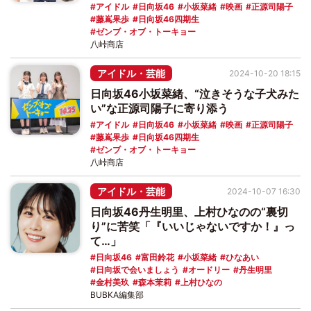
アイドル
日向坂46
小坂菜緒
映画
正源司陽子
藤嶌果歩
日向坂46四期生
ゼンブ・オブ・トーキョー
八峠商店
アイドル・芸能
2024-10-20 18:15
日向坂46小坂菜緒、“泣きそうな子犬みた
い”な正源司陽子に寄り添う
アイドル
日向坂46
小坂菜緒
映画
正源司陽子
藤嶌果歩
日向坂46四期生
ゼンブ・オブ・トーキョー
八峠商店
アイドル・芸能
2024-10-07 16:30
日向坂46丹生明里、上村ひなのの“裏切
り”に苦笑「『いいじゃないですか！』っ
て…」
日向坂46
富田鈴花
小坂菜緒
ひなあい
日向坂で会いましょう
オードリー
丹生明里
金村美玖
森本茉莉
上村ひなの
BUBKA編集部