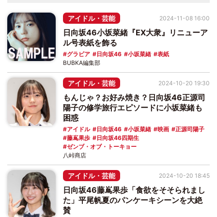
アイドル・芸能
2024-11-08 16:00
日向坂46小坂菜緒『EX大衆』リニューア
ル号表紙を飾る
グラビア
日向坂46
小坂菜緒
表紙
BUBKA編集部
アイドル・芸能
2024-10-20 19:30
もんじゃ？お好み焼き？日向坂46正源司
陽子の修学旅行エピソードに小坂菜緒も
困惑
アイドル
日向坂46
小坂菜緒
映画
正源司陽子
藤嶌果歩
日向坂46四期生
ゼンブ・オブ・トーキョー
八峠商店
アイドル・芸能
2024-10-20 18:45
日向坂46藤嶌果歩「食欲をそそられまし
た」平尾帆夏のパンケーキシーンを大絶
賛