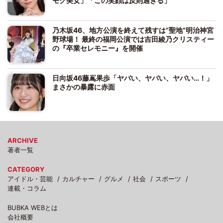
モグ美女」「この笑顔は反則過ぎる」
乃木坂46、地方公演を終えて残すは“聖地”明治神宮
野球場！ 最終の福岡公演では吉田綾乃クリスティー
の『卒業セレモニー』を開催
日向坂46藤嶌果歩「ヤバい、ヤバい、ヤバい…！」
まさかの暴露に赤面
ARCHIVE
著者一覧
CATEGORY
アイドル・芸能
カルチャー
グルメ
社会
スポーツ
連載・コラム
BUBKA WEBとは
会社概要