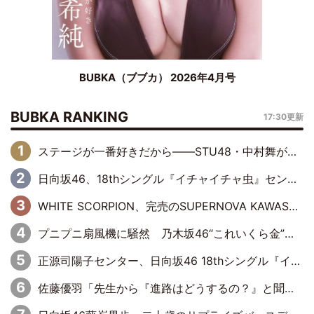
BUBKA（ブブカ） 2026年4月号
BUBKA RANKING
17:30更新
ステージが一番好きだから――STU48・中村舞が描く“これからの私”
日向坂46、18thシングル『イチャイチャ虫』センターは正源司陽子に決定& 佐藤優羽や平岡海月など、“ひなた坂46”からの選抜入りも注目！
WHITE SCORPION、完売のSUPERNOVA KAWASAKIで沸いた“着席型LIVE” 『BASE Live #16』昼公演リポート
プニプニ扇風機に騒然 乃木坂46“これいくら金”延長中は今回もわちゃわちゃ全開
正源司陽子センター、日向坂46 18thシングル『イチャイチャ虫』新ビジュアル公開
佐藤優羽「先生から『進路はどうするの？』と聞かれて。『実は……』とXのトレンドで1位になっているスマホを見せました」【日向坂46『五期生LIVE』開催記念 五期生“変革”ドキュメンタリー③】