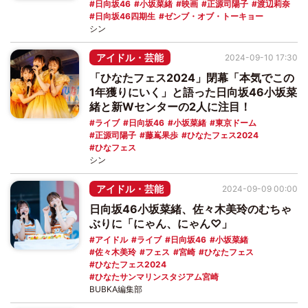
日向坂46
小坂菜緒
映画
正源司陽子
渡辺莉奈
日向坂46四期生
ゼンブ・オブ・トーキョー
シン
アイドル・芸能
2024-09-10 17:30
「ひなたフェス2024」閉幕「本気でこの
1年獲りにいく」と語った日向坂46小坂菜
緒と新Wセンターの2人に注目！
ライブ
日向坂46
小坂菜緒
東京ドーム
正源司陽子
藤嶌果歩
ひなたフェス2024
ひなフェス
シン
アイドル・芸能
2024-09-09 00:00
日向坂46小坂菜緒、佐々木美玲のむちゃ
ぶりに「にゃん、にゃん♡」
アイドル
ライブ
日向坂46
小坂菜緒
佐々木美玲
フェス
宮崎
ひなたフェス
ひなたフェス2024
ひなたサンマリンスタジアム宮崎
BUBKA編集部