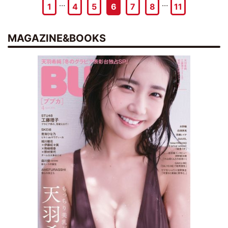
…
…
1
4
5
6
7
8
11
MAGAZINE&BOOKS