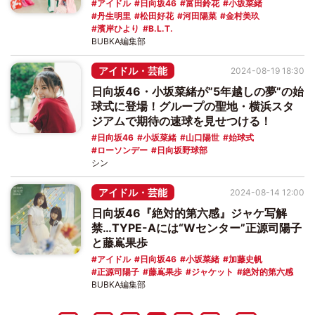
アイドル
日向坂46
富田鈴花
小坂菜緒
丹生明里
松田好花
河田陽菜
金村美玖
濱岸ひより
B.L.T.
BUBKA編集部
アイドル・芸能
2024-08-19 18:30
日向坂46・小坂菜緒が”5年越しの夢”の始
球式に登場！グループの聖地・横浜スタ
ジアムで期待の速球を見せつける！
日向坂46
小坂菜緒
山口陽世
始球式
ローソンデー
日向坂野球部
シン
アイドル・芸能
2024-08-14 12:00
日向坂46『絶対的第六感』ジャケ写解
禁…TYPE-Aには“Wセンター”正源司陽子
と藤嶌果歩
アイドル
日向坂46
小坂菜緒
加藤史帆
正源司陽子
藤嶌果歩
ジャケット
絶対的第六感
BUBKA編集部