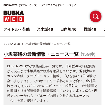
BUBKA WEB（ブブカ・ウェブ）｜グラビア＆アイドルニュースサイト
アイドル・芸能
乃木坂46
日向坂46
櫻坂46
BUBKA WEB
小坂菜緒の最新情報・ニュース一覧
小坂菜緒の最新情報・ニュース一覧
(159件)
BUBKA WEBの小坂菜緒記事一覧です。日向坂46の活動開始
から現在まで小坂菜緒の軌跡を網羅しています。週刊少年マ
ガジン表紙・グラビアショット情報、『ひなあい（日向坂で
会いましょう）』でのオードリー若林との掛け合い、金村美
玖との”なおみく”コンビのエピソード、松田好花・金村美玖と
の同期トリオ関連情報を随時掲載しています。多くのOG・現
役メンバーからも「グループの顔」と称されるエースの
「今」を追い続けています。