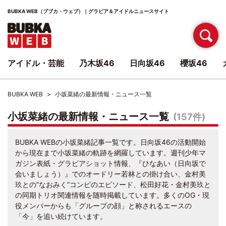
BUBKA WEB（ブブカ・ウェブ）｜グラビア＆アイドルニュースサイト
アイドル・芸能
乃木坂46
日向坂46
櫻坂46
BUBKA WEB
小坂菜緒の最新情報・ニュース一覧
小坂菜緒の最新情報・ニュース一覧
(157件)
BUBKA WEBの小坂菜緒記事一覧です。日向坂46の活動開始
から現在まで小坂菜緒の軌跡を網羅しています。週刊少年マ
ガジン表紙・グラビアショット情報、『ひなあい（日向坂で
会いましょう）』でのオードリー若林との掛け合い、金村美
玖との”なおみく”コンビのエピソード、松田好花・金村美玖と
の同期トリオ関連情報を随時掲載しています。多くのOG・現
役メンバーからも「グループの顔」と称されるエースの
「今」を追い続けています。