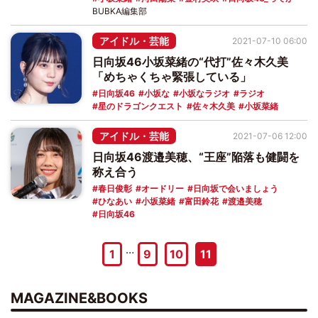
BUBKA編集部
アイドル・芸能
2021-07-10 06:00
日向坂46小坂菜緒の“代打”佐々木久美
「めちゃくちゃ緊張している」
日向坂46
小坂な
小坂なラジオ
ラジオ
星のドラゴンクエスト
佐々木久美
小坂菜緒
アイドル・芸能
2021-07-06 12:00
日向坂46渡邉美穂、“王座”陥落も健闘を
称え合う
春日俊彰
オードリー
日向坂で会いましょう
ひなあい
小坂菜緒
富田鈴花
渡邉美穂
日向坂46
…
1
9
10
11
MAGAZINE&BOOKS