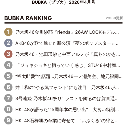
BUBKA（ブブカ） 2026年4月号
BUBKA RANKING
23:30更新
乃木坂46金川紗耶『rienda』26AW LOOKモデルに就任
AKB48が歌で魅せた新公演『夢のポップスター』 初日から全身全霊のステージ
乃木坂46・池田瑛紗と中西アルノが「真冬のかき氷」騒動で火花散らす！ 因縁の裏にあるのは、逆境をともに“凌”ぐ似た者同士の絆
「ジョキジョキと切っていく感じ」STU48中村舞、新しい挑戦は自らの手で
“福太郎愛”で話題…乃木坂46一ノ瀬美空、地元福岡『めんべい25周年トップサポーター』に就任
井上和の“やる気フォント”にも注目 乃木坂46が挑んだ書道パフォーマンスの舞台裏
3号連続“乃木坂46祭り” ラストを飾るのは賀喜遥香…5年ぶりの登場に「5年分大人になった私を見ていただけたら」
HKT48が語った“15周年本の思い出” 大食い特訓・守護霊企画・制服グラビア…盛りだくさんの裏話
HKT48石橋颯の卒業に寄せて “いぶくる”の絆と後輩・龍頭綺音の決意