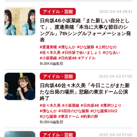
アイドル・芸能
2022-04-04 08:41
日向坂46小坂菜緒「また新しい自分とし
て」、渡邉美穂「本当に大事な節目のシ
ングル」7thシングルフォーメーション発
表
渡邉美穂
僕なんか
ひな誕祭
上村ひなの
佐々木久美
日向坂で会いましょう
ひなあい
小坂菜緒
日向坂46
アイドル
BUBKA編集部
アイドル・芸能
2022-04-03 07:00
日向坂46佐々木久美「今日ここがまた新
たな出発の場所」悲願の東京ドーム公演
終了
佐々木久美
小坂菜緒
日向坂46
濱岸ひより
僕なんか
3回目のひな誕祭
ひな誕祭2022
ひな誕祭
東京ドーム
約束の卵
BUBKA編集部
アイドル・芸能
2022-04-02 07:00