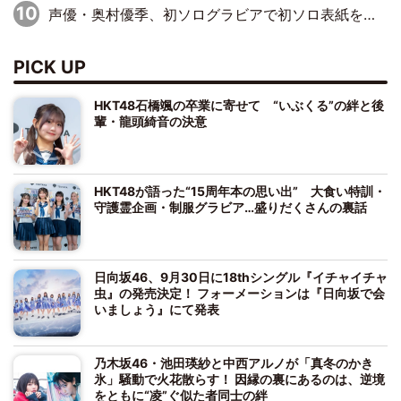
声優・奥村優季、初ソログラビアで初ソロ表紙を飾る！ 初めて見せる表情や、声優を志したきっかけなどを語った必読のインタビューを掲載
PICK UP
HKT48石橋颯の卒業に寄せて “いぶくる”の絆と後
輩・龍頭綺音の決意
HKT48が語った“15周年本の思い出” 大食い特訓・
守護霊企画・制服グラビア…盛りだくさんの裏話
日向坂46、9月30日に18thシングル『イチャイチャ
虫』の発売決定！ フォーメーションは『日向坂で会
いましょう』にて発表
乃木坂46・池田瑛紗と中西アルノが「真冬のかき
氷」騒動で火花散らす！ 因縁の裏にあるのは、逆境
をともに“凌”ぐ似た者同士の絆