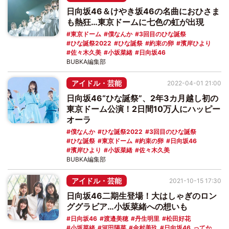
日向坂46＆けやき坂46の名曲におひさま
も熱狂…東京ドームに七色の虹が出現
東京ドーム
僕なんか
3回目のひな誕祭
ひな誕祭2022
ひな誕祭
約束の卵
濱岸ひより
佐々木久美
小坂菜緒
日向坂46
BUBKA編集部
アイドル・芸能
2022-04-01 21:00
日向坂46“ひな誕祭”、2年3カ月越し初の
東京ドーム公演！2日間10万人にハッピー
オーラ
僕なんか
ひな誕祭2022
3回目のひな誕祭
ひな誕祭
東京ドーム
約束の卵
日向坂46
濱岸ひより
小坂菜緒
佐々木久美
BUBKA編集部
アイドル・芸能
2021-10-15 17:30
日向坂46二期生登場！大はしゃぎのロン
ググラビア…小坂菜緒への想いも
日向坂46
渡邉美穂
丹生明里
松田好花
小坂菜緒
河田陽菜
金村美玖
日向坂46_ってか