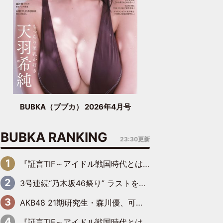
BUBKA（ブブカ） 2026年4月号
BUBKA RANKING
23:30更新
『証言TIF～アイドル戦国時代とはなんだったのか～』第6回：でんぱ組.inc・古川未鈴×相沢梨紗「『ハロプロやりたかったな』って言ったら、夢眠ねむさんに『てめえはでんぱ組．incなんだよ！』って肩パンされて(笑)」
3号連続“乃木坂46祭り” ラストを飾るのは賀喜遥香…5年ぶりの登場に「5年分大人になった私を見ていただけたら」
AKB48 21期研究生・森川優、可愛さもある大人の女性に
『証言TIF～アイドル戦国時代とはなんだったのか～』第10回：さくら学院・武藤彩未×飯田らうら「正直、中3で辞めるというのを信じてなくて。そう言われてはいたけど、嘘でしょって」