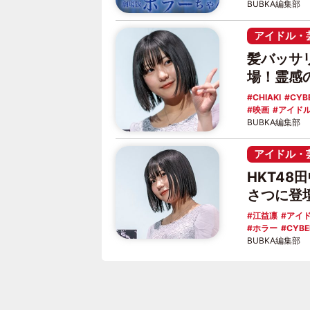
BUBKA編集部
アイドル・
髪バッサ
場！霊感
CHIAKI
CYB
映画
アイド
BUBKA編集部
アイドル・
HKT4
さつに登
江益凛
アイ
ホラー
CYBE
BUBKA編集部