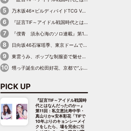
乃木坂46×ビルディバイドTCG Vol.2公開 賀喜遥香＆田村真佑が『京まふ』ステージに登壇
『証言TIF～アイドル戦国時代とはなんだったのか～』第11回：私立恵比寿中学・真山りか×安本彩花「TIFで10年ぶりのキョンシーメイクをしたら、場を完全に引かせてしまって。時代が変わったんだなって」
『僕青 須永心海のソロ連載』第18回：「バーゲンセールハンターみうな inしまむら」編
日向坂46石塚瑶季、東京ドームで“観戦バレ”！ ナイツ・塙も認めた「巨人に詳しすぎるアイドル」は元VENUSスクール生で杉内コーチ推し⁉
東雲うみ、ポップな制服姿で魅せる“東雲グリーン”の正体
甥っ子誕生の松田好花、京都で“ふたつの家族”をはしご！ “母”黒谷友香に見送られ、“父”松岡昌宏とはハシゴ酒
PICK UP
『証言TIF～アイドル戦国時
代とはなんだったのか～』
第11回：私立恵比寿中学・
真山りか×安本彩花「TIFで
10年ぶりのキョンシーメイ
クをしたら、場を完全に引