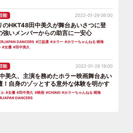
芸能
2022-01-29 06:00
リのHKT48田中美久が舞台あいさつに登
の強いメンバーからの助言に一安心
ERJAPAN DANCERS
江益凛
ホラー
ホラーちゃんねる 樹海
ル
女優
田中美久
芸能
2022-01-28 19:00
8田中美久、主演を務めたホラー映画舞台あい
壇！自身のゾッとする意外な体験を明かす
ドル
女優
田中美久
映画
CHIAKI
ホラーちゃんねる 樹海
RJAPAN DANCERS