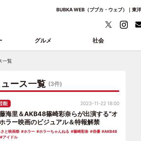
BUBKA WEB（ブブカ・ウェブ）｜
ー
グルメ
社会
ス一覧
ニュース一覧
(3件)
芸能
2023-11-22 18:00
佐藤海里＆AKB48篠崎彩奈らが出演する“オ
”ホラー映画のビジュアル＆特報解禁
るさと映画祭
ホラー
ホラーちゃんねる
篠崎彩奈
俳優
AKB48
アイドル