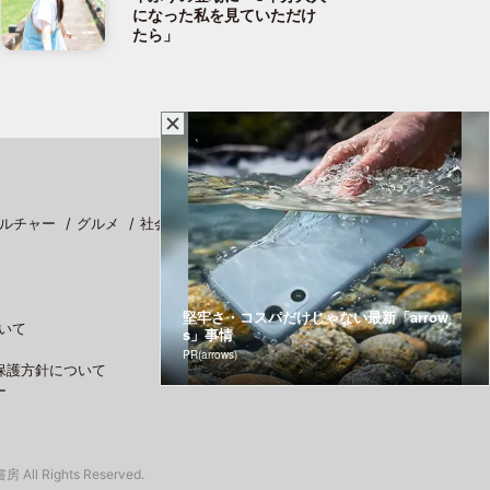
になった私を見ていただけ
たら」
ルチャー
グルメ
社会
スポーツ
堅牢さ・コスパだけじゃない最新「arrow
いて
s」事情
PR(arrows)
保護方針について
ー
 All Rights Reserved.