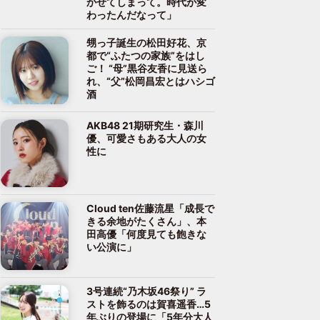
かせてしまって。時代が変
わったんだなって」
甥っ子誕生の松田好花、京
都で“ふたつの家族”をはし
ご！ “母”黒谷友香に見送ら
れ、“父”松岡昌宏とはハシゴ
酒
AKB48 21期研究生・森川
優、可愛さもある大人の女
性に
Cloud ten佐藤流星「成長で
きる余地がたくさん」、本
田高優「何度見ても飽きな
い公演に」
3号連続“乃木坂46祭り” ラ
ストを飾るのは賀喜遥香…5
年ぶりの登場に「5年分大人