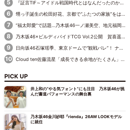
『証言TIF～アイドル戦国時代とはなんだったのか～』第10回：さくら学院・武藤彩未×飯田らうら「正直、中3で辞めるというのを信じてなくて。そう言われてはいたけど、嘘でしょって」
甥っ子誕生の松田好花、京都で“ふたつの家族”をはしご！ “母”黒谷友香に見送られ、“父”松岡昌宏とはハシゴ酒
“福太郎愛”で話題…乃木坂46一ノ瀬美空、地元福岡『めんべい25周年トップサポーター』に就任
乃木坂46×ビルディバイドTCG Vol.2公開 賀喜遥香＆田村真佑が『京まふ』ステージに登壇
日向坂46石塚瑶季、東京ドームで“観戦バレ”！ ナイツ・塙も認めた「巨人に詳しすぎるアイドル」は元VENUSスクール生で杉内コーチ推し⁉
Cloud ten佐藤流星「成長できる余地がたくさん」、本田高優「何度見ても飽きない公演に」
PICK UP
井上和の“やる気フォント”にも注目 乃木坂46が挑
んだ書道パフォーマンスの舞台裏
乃木坂46金川紗耶『rienda』26AW LOOKモデル
に就任