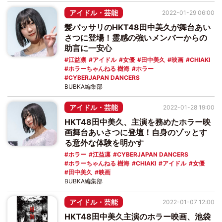
アイドル・芸能
2022-01-29 06:00
髪バッサリのHKT48田中美久が舞台あい
さつに登場！霊感の強いメンバーからの
助言に一安心
江益凛
アイドル
女優
田中美久
映画
CHIAKI
ホラーちゃんねる 樹海
ホラー
CYBERJAPAN DANCERS
BUBKA編集部
アイドル・芸能
2022-01-28 19:00
HKT48田中美久、主演を務めたホラー映
画舞台あいさつに登壇！自身のゾッとす
る意外な体験を明かす
ホラー
江益凛
CYBERJAPAN DANCERS
ホラーちゃんねる 樹海
CHIAKI
アイドル
女優
田中美久
映画
BUBKA編集部
アイドル・芸能
2022-01-07 12:00
HKT48田中美久主演のホラー映画、池袋