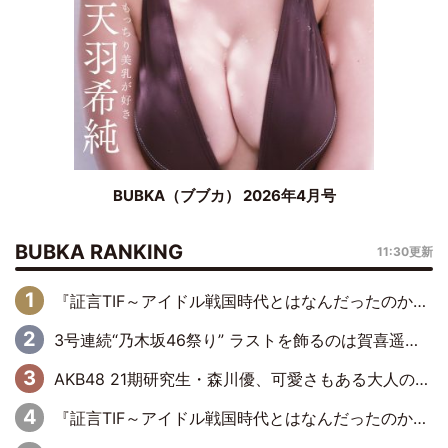
BUBKA（ブブカ） 2026年4月号
BUBKA RANKING
11:30更新
『証言TIF～アイドル戦国時代とはなんだったのか～』第6回：でんぱ組.inc・古川未鈴×相沢梨紗「『ハロプロやりたかったな』って言ったら、夢眠ねむさんに『てめえはでんぱ組．incなんだよ！』って肩パンされて(笑)」
3号連続“乃木坂46祭り” ラストを飾るのは賀喜遥香…5年ぶりの登場に「5年分大人になった私を見ていただけたら」
AKB48 21期研究生・森川優、可愛さもある大人の女性に
『証言TIF～アイドル戦国時代とはなんだったのか～』第11回：私立恵比寿中学・真山りか×安本彩花「TIFで10年ぶりのキョンシーメイクをしたら、場を完全に引かせてしまって。時代が変わったんだなって」