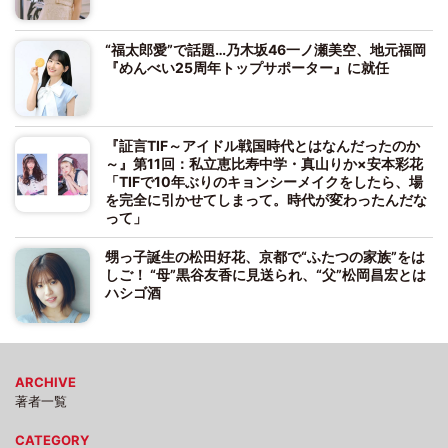
“福太郎愛”で話題…乃木坂46一ノ瀬美空、地元福岡
『めんべい25周年トップサポーター』に就任
『証言TIF～アイドル戦国時代とはなんだったのか
～』第11回：私立恵比寿中学・真山りか×安本彩花
「TIFで10年ぶりのキョンシーメイクをしたら、場
を完全に引かせてしまって。時代が変わったんだな
って」
甥っ子誕生の松田好花、京都で“ふたつの家族”をは
しご！ “母”黒谷友香に見送られ、“父”松岡昌宏とは
ハシゴ酒
ARCHIVE
著者一覧
CATEGORY