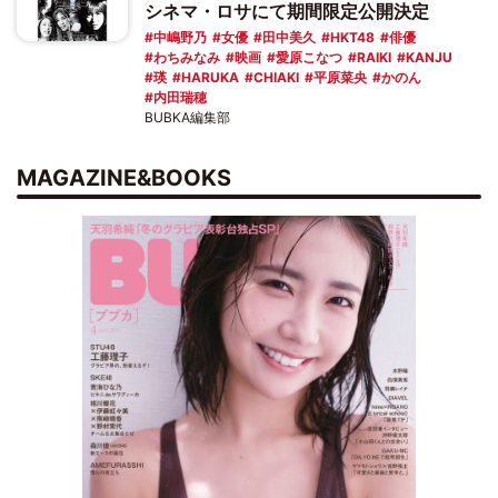
シネマ・ロサにて期間限定公開決定
中嶋野乃
女優
田中美久
HKT48
俳優
わちみなみ
映画
愛原こなつ
RAIKI
KANJU
瑛
HARUKA
CHIAKI
平原菜央
かのん
内田瑞穂
BUBKA編集部
MAGAZINE&BOOKS