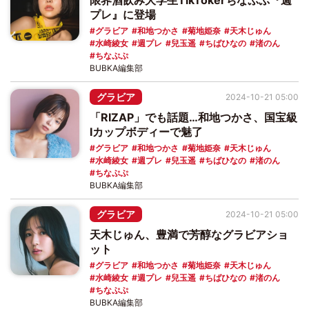
限界酒飲み大学生TikTokerちなぷぷ『週
プレ』に登場
グラビア
和地つかさ
菊地姫奈
天木じゅん
水崎綾女
週プレ
兒玉遥
ちばひなの
渚のん
ちなぷぷ
BUBKA編集部
グラビア
2024-10-21 05:00
「RIZAP」でも話題…和地つかさ、国宝級
Iカップボディーで魅了
グラビア
和地つかさ
菊地姫奈
天木じゅん
水崎綾女
週プレ
兒玉遥
ちばひなの
渚のん
ちなぷぷ
BUBKA編集部
グラビア
2024-10-21 05:00
天木じゅん、豊満で芳醇なグラビアショ
ット
グラビア
和地つかさ
菊地姫奈
天木じゅん
水崎綾女
週プレ
兒玉遥
ちばひなの
渚のん
ちなぷぷ
BUBKA編集部