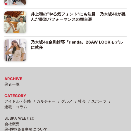
井上和の“やる気フォント”にも注目 乃木坂46が挑
んだ書道パフォーマンスの舞台裏
乃木坂46金川紗耶『rienda』26AW LOOKモデル
に就任
ARCHIVE
著者一覧
CATEGORY
アイドル・芸能
カルチャー
グルメ
社会
スポーツ
連載・コラム
BUBKA WEBとは
会社概要
著作権/免責事項について