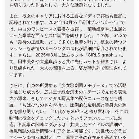
を切り取った作品として、大きな話題となりました。
また、彼女のキャリアにおける主要なメディア露出も豊富に
記録されています。2024年10月の『週刊プレイボーイ』で
は、純白のワンピース水着姿を披露し、菊地姫奈や兒玉遥と
いった豪華な面々と共に誌面を飾りました。この際、SNSで
も「期待の正統派」として多くの反響を呼び、彼女の持つフ
レッシュな表情やポージングの進化が詳細に紹介されていま
す。さらに、2025年3月にはムック本『GIRLS graph.』に
て、田中美久や大盛真歩らと共に先行カットが解禁され、よ
り洗練された「大人の階段を上る」姿が時系列で整理されて
います。
さらに、自身の所属する「少女歌劇団ミモザーヌ」での活動
を通じた成長や、広井王子総合演出のステージで見せる表現
力の源泉、そしてデジタル写真集の配信ニュースなども網
羅。「ちばひなのさんが持つ、圧倒的な透明感と等身大の輝
きを振り返りたい」「10代から20代へと移り変わる、今この
瞬間の彼女をチェックしたい」というファンのニーズに対
応。各記事の関連タグからは、共演したアイドルの詳細や、
掲載雑誌の最新情報へもアクセス可能です。次世代のグラビ
アシーンを担う逸材として、着実にその存在感を高めている