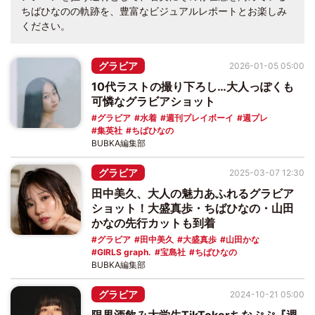
ちばひなのの軌跡を、豊富なビジュアルレポートとお楽しみ
ください。
グラビア
2026-01-05 05:00
10代ラストの撮り下ろし…大人っぽくも
可憐なグラビアショット
グラビア
水着
週刊プレイボーイ
週プレ
集英社
ちばひなの
BUBKA編集部
グラビア
2025-03-07 12:30
田中美久、大人の魅力あふれるグラビア
ショット！大盛真歩・ちばひなの・山田
かなの先行カットも到着
グラビア
田中美久
大盛真歩
山田かな
GIRLS graph.
宝島社
ちばひなの
BUBKA編集部
グラビア
2024-10-21 05:00