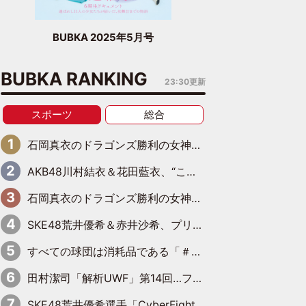
BUBKA 2025年5月号
BUBKA RANKING
23:30更新
スポーツ
総合
石岡真衣のドラゴンズ勝利の女神記 第７回「夏の神宮！11得点どらほー」
AKB48川村結衣＆花田藍衣、“ころもちゃん”コンビがきつねダンスに出演！ファイターズファンのかわゆいはファーストピッチにも挑戦
石岡真衣のドラゴンズ勝利の女神記 第２回「母の日のバンテリンドーム」
SKE48荒井優希＆赤井沙希、プリンセスタッグ第10代王者のベルトを手にして号泣
すべての球団は消耗品である「＃2 1988年の王巨人編」byプロ野球死亡遊戯
田村潔司「解析UWF」第14回…ファンの大きな期待と現実の厳しい闘い
SKE48荒井優希選手「CyberFight Festival 2022」参戦！6人タッグマッチに挑む