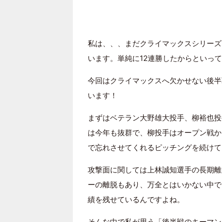
私は、、、まだクライマックスシリーズを
います。単純に12連勝したからといっ
今回はクライマックスへ欠かせない後半
います！
まずはベテラン大野雄大投手、柳裕也投手
は今年も抜群で、柳投手はオープン戦か
で忘れさせてくれるピッチングを続けてく
攻撃面に関しては上林誠知選手の長期離
ーの離脱もあり、万全とはいかない中で
績を残せているんですよね。
そんな中で私が思う「後半戦のキーマン