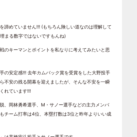
諦めていません!!! (もちろん険しい道なのは理解して
て埋まる数字ではないですもんね)
戦のキーマンとポイントを私なりに考えてみたいと思
の安定感!!! 去年カムバック賞を受賞をした大野投手
ら不安の残る開幕を迎えましたが、そんな不安を一瞬
れています!!!
脱、岡林勇希選手、M・サノー選手などの主力メンバ
もチーム打率は4位、本塁打数は3位と昨年よりいい成
」は髙橋宏斗投手とサノー選手です。