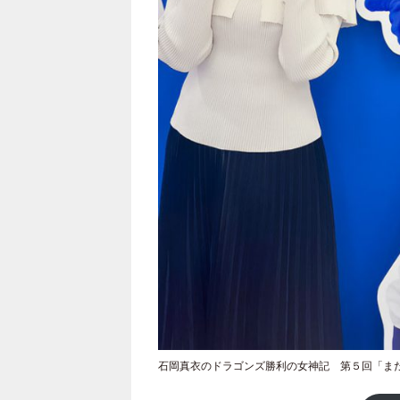
石岡真衣のドラゴンズ勝利の女神記 第５回「ま