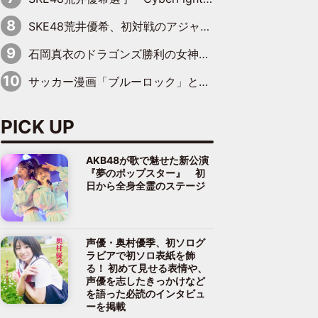
SKE48荒井優希、初対戦のアジャコングに“一斗缶攻撃”も食らい完敗
石岡真衣のドラゴンズ勝利の女神記 第５回「まだ諦めない！ドラゴンズ後半戦のキーマン」
サッカー漫画「ブルーロック」と名門「リバプールFC」スペシャルコラボ決定！
PICK UP
AKB48が歌で魅せた新公演
『夢のポップスター』 初
日から全身全霊のステージ
声優・奥村優季、初ソログ
ラビアで初ソロ表紙を飾
る！ 初めて見せる表情や、
声優を志したきっかけなど
を語った必読のインタビュ
ーを掲載