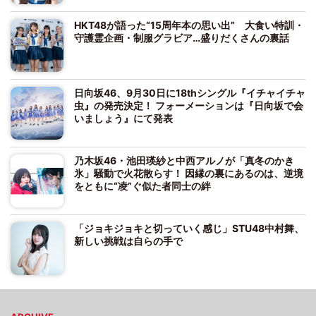
HKT48が語った“15周年本の思い出” 大食い特訓・
守護霊企画・制服グラビア…盛りだくさんの裏話
日向坂46、9月30日に18thシングル『イチャイチャ
虫』の発売決定！ フォーメーションは『日向坂で会
いましょう』にて発表
乃木坂46・池田瑛紗と中西アルノが「真冬のかき
氷」騒動で火花散らす！ 因縁の裏にあるのは、逆境
をともに“凌”ぐ似た者同士の絆
「ジョキジョキと切っていく感じ」STU48中村舞、
新しい挑戦は自らの手で