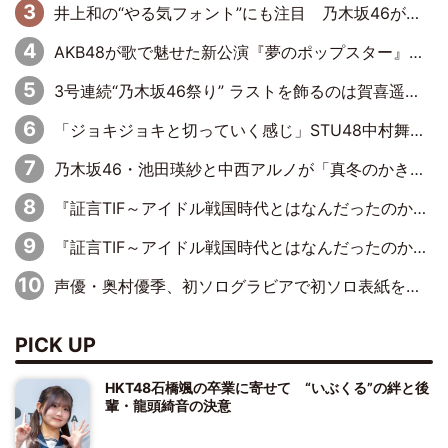
井上和の“やる気フォント”にも注目 乃木坂46が挑んだ書道パフォーマンスの舞台裏
AKB48が歌で魅せた新公演『夢のポップスター』 初日から全身全霊のステージ
3号連続“乃木坂46祭り” ラストを飾るのは賀喜遥香…5年ぶりの登場に「5年分大人になった私を見ていただけたら」
「ジョキジョキと切っていく感じ」STU48中村舞、新しい挑戦は自らの手で
乃木坂46・池田瑛紗と中西アルノが「真冬のかき氷」騒動で火花散らす！ 因縁の裏にあるのは、逆境をともに“凌”ぐ似た者同士の絆
『証言TIF～アイドル戦国時代とはなんだったのか～』第11回：私立恵比寿中学・真山りか×安本彩花「TIFで10年ぶりのキョンシーメイクをしたら、場を完全に引かせてしまって。時代が変わったんだなって」
『証言TIF～アイドル戦国時代とはなんだったのか～』第6回：でんぱ組.inc・古川未鈴×相沢梨紗「『ハロプロやりたかったな』って言ったら、夢眠ねむさんに『てめえはでんぱ組．incなんだよ！』って肩パンされて(笑)」
声優・奥村優季、初ソログラビアで初ソロ表紙を飾る！ 初めて見せる表情や、声優を志したきっかけなどを語った必読のインタビューを掲載
PICK UP
HKT48石橋颯の卒業に寄せて “いぶくる”の絆と後
輩・龍頭綺音の決意