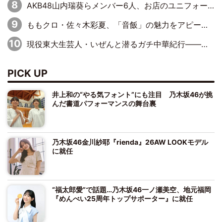
AKB48山内瑞葵らメンバー6人、お店のユニフォームに着替えて“コラボ商品”販売を手伝い
ももクロ・佐々木彩夏、「音飯」の魅力をアピールしながら注意喚起も「ニヤニヤしちゃわないように要注意」
現役東大生芸人・いぜんと潜るガチ中華紀行――「牙籤肉」「焼猪腰」「錫紙龍蝦尾」これ読めますか？
PICK UP
井上和の“やる気フォント”にも注目 乃木坂46が挑
んだ書道パフォーマンスの舞台裏
乃木坂46金川紗耶『rienda』26AW LOOKモデル
に就任
“福太郎愛”で話題…乃木坂46一ノ瀬美空、地元福岡
『めんべい25周年トップサポーター』に就任