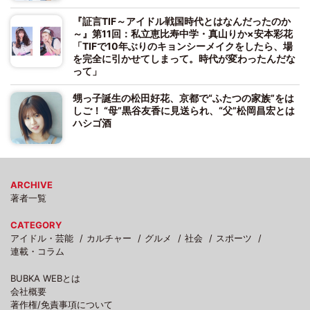
『証言TIF～アイドル戦国時代とはなんだったのか
～』第11回：私立恵比寿中学・真山りか×安本彩花
「TIFで10年ぶりのキョンシーメイクをしたら、場
を完全に引かせてしまって。時代が変わったんだな
って」
甥っ子誕生の松田好花、京都で“ふたつの家族”をは
しご！ “母”黒谷友香に見送られ、“父”松岡昌宏とは
ハシゴ酒
ARCHIVE
著者一覧
CATEGORY
アイドル・芸能
カルチャー
グルメ
社会
スポーツ
連載・コラム
BUBKA WEBとは
会社概要
著作権/免責事項について