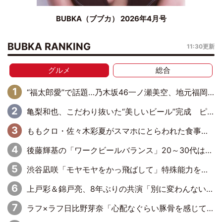
BUBKA（ブブカ） 2026年4月号
BUBKA RANKING
11:30更新
グルメ
総合
“福太郎愛”で話題…乃木坂46一ノ瀬美空、地元福岡『めんべい25周年トップサポーター』に就任
亀梨和也、こだわり抜いた“美しいビール”完成 ピンクゴールドの色味にも想いを込めて
ももクロ・佐々木彩夏がスマホにとらわれた食事事情を明かす「何するわけでもなく、なんか見ちゃう」
後藤輝基の「ワークビールバランス」20～30代は最低→50歳を迎えて急上昇
渋谷凪咲「モヤモヤをかっ飛ばして」特殊能力を持つ“-196ウーマン”を熱演
上戸彩＆錦戸亮、8年ぶりの共演「別に変わんないよね」
ラフ×ラフ日比野芽奈「心配なぐらい豚骨を感じていて…このまま握手会はちょっと厳しいかな」