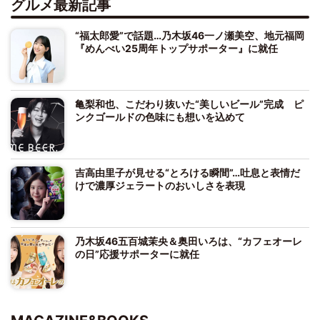
グルメ最新記事
“福太郎愛”で話題…乃木坂46一ノ瀬美空、地元福岡
『めんべい25周年トップサポーター』に就任
亀梨和也、こだわり抜いた“美しいビール”完成 ピ
ンクゴールドの色味にも想いを込めて
吉高由里子が見せる“とろける瞬間”…吐息と表情だ
けで濃厚ジェラートのおいしさを表現
乃木坂46五百城茉央＆奥田いろは、“カフェオーレ
の日”応援サポーターに就任