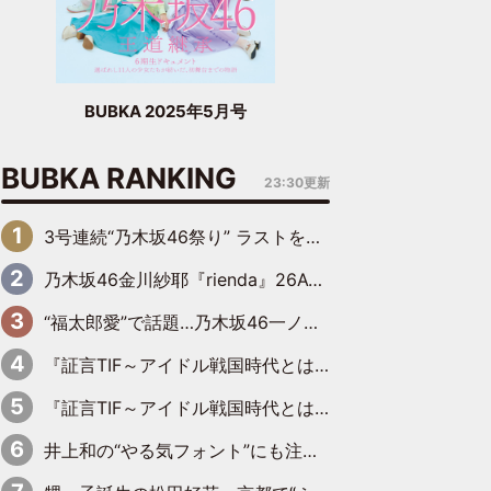
BUBKA 2025年5月号
BUBKA RANKING
23:30更新
3号連続“乃木坂46祭り” ラストを飾るのは賀喜遥香…5年ぶりの登場に「5年分大人になった私を見ていただけたら」
乃木坂46金川紗耶『rienda』26AW LOOKモデルに就任
“福太郎愛”で話題…乃木坂46一ノ瀬美空、地元福岡『めんべい25周年トップサポーター』に就任
『証言TIF～アイドル戦国時代とはなんだったのか～』第6回：でんぱ組.inc・古川未鈴×相沢梨紗「『ハロプロやりたかったな』って言ったら、夢眠ねむさんに『てめえはでんぱ組．incなんだよ！』って肩パンされて(笑)」
『証言TIF～アイドル戦国時代とはなんだったのか～』第11回：私立恵比寿中学・真山りか×安本彩花「TIFで10年ぶりのキョンシーメイクをしたら、場を完全に引かせてしまって。時代が変わったんだなって」
井上和の“やる気フォント”にも注目 乃木坂46が挑んだ書道パフォーマンスの舞台裏