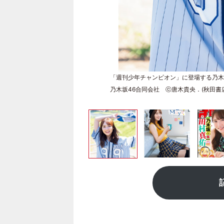
「週刊少年チャンピオン」に登場する乃木
乃木坂46合同会社 ⓒ唐木貴央．(秋田書