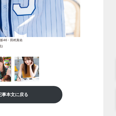
坂46・田村真佑
店)
記事本文に戻る