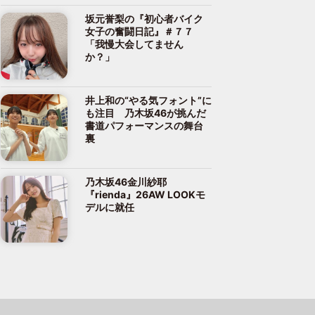
坂元誉梨の『初心者バイク
女子の奮闘日記』＃７７
「我慢大会してません
か？」
井上和の“やる気フォント”に
も注目 乃木坂46が挑んだ
書道パフォーマンスの舞台
裏
乃木坂46金川紗耶
『rienda』26AW LOOKモ
デルに就任