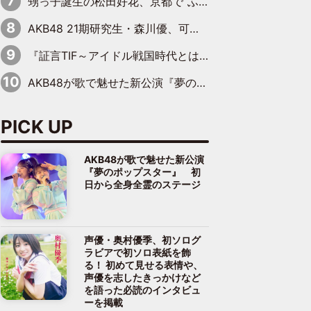
甥っ子誕生の松田好花、京都で“ふたつの家族”をはしご！ “母”黒谷友香に見送られ、“父”松岡昌宏とはハシゴ酒
AKB48 21期研究生・森川優、可愛さもある大人の女性に
『証言TIF～アイドル戦国時代とはなんだったのか～』第10回：さくら学院・武藤彩未×飯田らうら「正直、中3で辞めるというのを信じてなくて。そう言われてはいたけど、嘘でしょって」
AKB48が歌で魅せた新公演『夢のポップスター』 初日から全身全霊のステージ
PICK UP
AKB48が歌で魅せた新公演
『夢のポップスター』 初
日から全身全霊のステージ
声優・奥村優季、初ソログ
ラビアで初ソロ表紙を飾
る！ 初めて見せる表情や、
声優を志したきっかけなど
を語った必読のインタビュ
ーを掲載