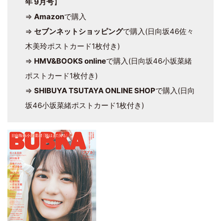
年 9月号
】
⇒
Amazon
で購入
⇒
セブンネットショッピング
で購入(日向坂46佐々
木美玲ポストカード1枚付き)
⇒
HMV&BOOKS online
で購入(日向坂46小坂菜緒
ポストカード1枚付き)
⇒
SHIBUYA TSUTAYA ONLINE SHOP
で購入(日向
坂46小坂菜緒ポストカード1枚付き)