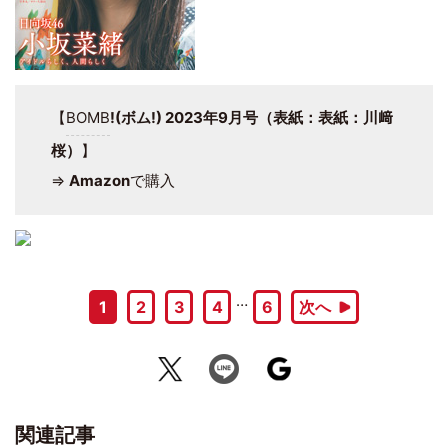
【
BOMB
!(ボム!) 2023年9月号（表紙：表紙：川﨑
桜）
】
⇒
Amazon
で購入
…
1
2
3
4
6
次へ
関連記事