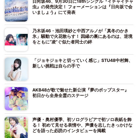
日向坂46、9月30日に18thシングル『イチャイチャ
虫』の発売決定！ フォーメーションは『日向坂で会
いましょう』にて発表
乃木坂46・池田瑛紗と中西アルノが「真冬のかき
氷」騒動で火花散らす！ 因縁の裏にあるのは、逆境
をともに“凌”ぐ似た者同士の絆
「ジョキジョキと切っていく感じ」STU48中村舞、
新しい挑戦は自らの手で
AKB48が歌で魅せた新公演『夢のポップスター』
初日から全身全霊のステージ
声優・奥村優季、初ソログラビアで初ソロ表紙を飾
る！ 初めて見せる表情や、声優を志したきっかけな
どを語った必読のインタビューを掲載