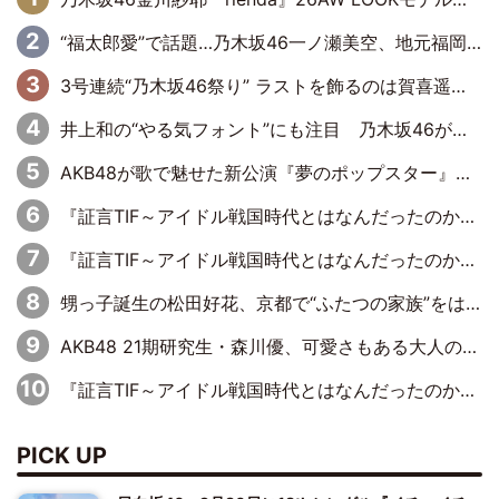
“福太郎愛”で話題…乃木坂46一ノ瀬美空、地元福岡『めんべい25周年トップサポーター』に就任
3号連続“乃木坂46祭り” ラストを飾るのは賀喜遥香…5年ぶりの登場に「5年分大人になった私を見ていただけたら」
井上和の“やる気フォント”にも注目 乃木坂46が挑んだ書道パフォーマンスの舞台裏
AKB48が歌で魅せた新公演『夢のポップスター』 初日から全身全霊のステージ
『証言TIF～アイドル戦国時代とはなんだったのか～』第6回：でんぱ組.inc・古川未鈴×相沢梨紗「『ハロプロやりたかったな』って言ったら、夢眠ねむさんに『てめえはでんぱ組．incなんだよ！』って肩パンされて(笑)」
『証言TIF～アイドル戦国時代とはなんだったのか～』第11回：私立恵比寿中学・真山りか×安本彩花「TIFで10年ぶりのキョンシーメイクをしたら、場を完全に引かせてしまって。時代が変わったんだなって」
甥っ子誕生の松田好花、京都で“ふたつの家族”をはしご！ “母”黒谷友香に見送られ、“父”松岡昌宏とはハシゴ酒
AKB48 21期研究生・森川優、可愛さもある大人の女性に
『証言TIF～アイドル戦国時代とはなんだったのか～』第10回：さくら学院・武藤彩未×飯田らうら「正直、中3で辞めるというのを信じてなくて。そう言われてはいたけど、嘘でしょって」
PICK UP