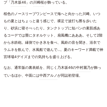
プ「
乃木坂46
」の
川﨑桜
が飾っている。
桜色のノースリーブワンピースで海へと向かった川﨑。いつ
もの夏とはちょっと違う感じで、裸足で波打ち際を歩いた
り、砂浜に寝そべったり。タンクトップに短パンの素肌感あ
るコーデでは畳にタオルケット、扇風機にあああ。そして2階
から水鉄砲。縁側でかき氷を食べ、風鈴の音を聞き、浴衣で
ラムネを飲んで、水風船で遊んで…。夏のキーワード満載で神
宮球場4デイズまでの気持ちを盛り上げる。
なお、通常版の裏表紙を、同じく乃木坂46の
中村麗乃
が飾っ
ているほか、中面には
中西アルノ
が同誌初登場。