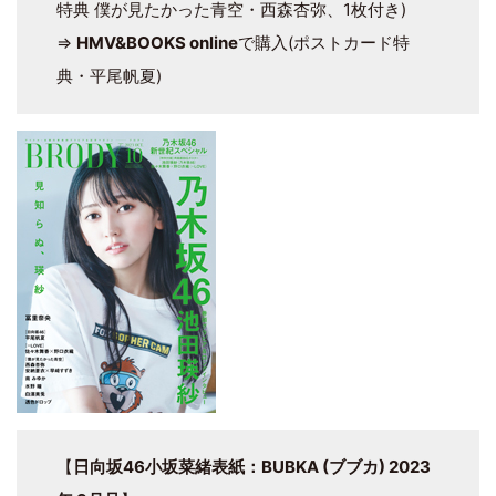
特典 僕が見たかった青空・西森杏弥、1枚付き)
⇒
HMV&BOOKS online
で購入(ポストカード特
典・平尾帆夏)
【
日向坂46小坂菜緒表紙：BUBKA (ブブカ) 2023