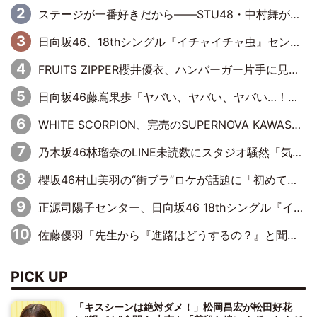
ステージが一番好きだから――STU48・中村舞が描く“これからの私”
日向坂46、18thシングル『イチャイチャ虫』センターは正源司陽子に決定& 佐藤優羽や平岡海月など、“ひなた坂46”からの選抜入りも注目！
FRUITS ZIPPER櫻井優衣、ハンバーガー片手に見せた笑顔がかわい過ぎる…「国宝級の美しさ」「モグモグ美女」「この笑顔は反則過ぎる」
日向坂46藤嶌果歩「ヤバい、ヤバい、ヤバい…！」まさかの暴露に赤面
WHITE SCORPION、完売のSUPERNOVA KAWASAKIで沸いた“着席型LIVE” 『BASE Live #16』昼公演リポート
乃木坂46林瑠奈のLINE未読数にスタジオ騒然「気付かないうちに溜まってる、みたいな」
櫻坂46村山美羽の“街ブラ”ロケが話題に「初めてちゃんと埼玉の方とお話した」にMCもツッコミ
正源司陽子センター、日向坂46 18thシングル『イチャイチャ虫』新ビジュアル公開
佐藤優羽「先生から『進路はどうするの？』と聞かれて。『実は……』とXのトレンドで1位になっているスマホを見せました」【日向坂46『五期生LIVE』開催記念 五期生“変革”ドキュメンタリー③】
PICK UP
「キスシーンは絶対ダメ！」松岡昌宏が松田好花