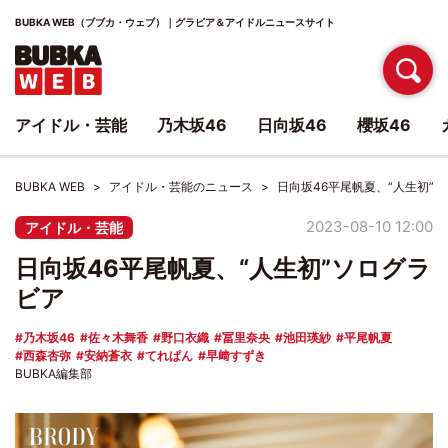
BUBKA WEB（ブブカ・ウェブ）｜グラビア＆アイドルニュースサイト
アイドル・芸能
乃木坂46
日向坂46
櫻坂46
BUBKA WEB
アイドル・芸能のニュース
日向坂46平尾帆夏、“人生初”
2023-08-10 12:00
アイドル・芸能
日向坂46平尾帆夏、“人生初”ソログラ
ビア
乃木坂46
佐々木舞香
野口衣織
冨里奈央
池田瑛紗
平尾帆夏
西森杏弥
安納蒼衣
てれぱん
早﨑すずき
BUBKA編集部