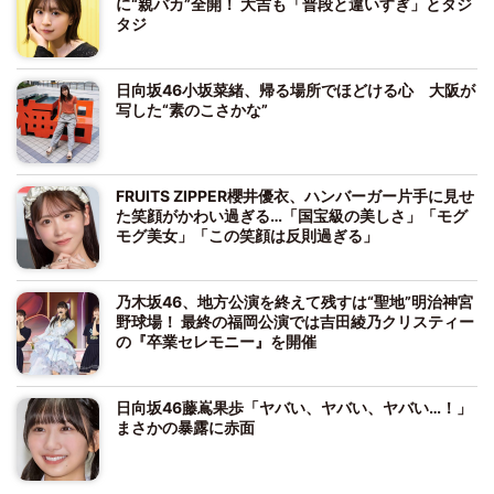
に“親バカ”全開！ 大吉も「普段と違いすぎ」とタジ
タジ
日向坂46小坂菜緒、帰る場所でほどける心 大阪が
写した“素のこさかな”
FRUITS ZIPPER櫻井優衣、ハンバーガー片手に見せ
た笑顔がかわい過ぎる…「国宝級の美しさ」「モグ
モグ美女」「この笑顔は反則過ぎる」
乃木坂46、地方公演を終えて残すは“聖地”明治神宮
野球場！ 最終の福岡公演では吉田綾乃クリスティー
の『卒業セレモニー』を開催
日向坂46藤嶌果歩「ヤバい、ヤバい、ヤバい…！」
まさかの暴露に赤面