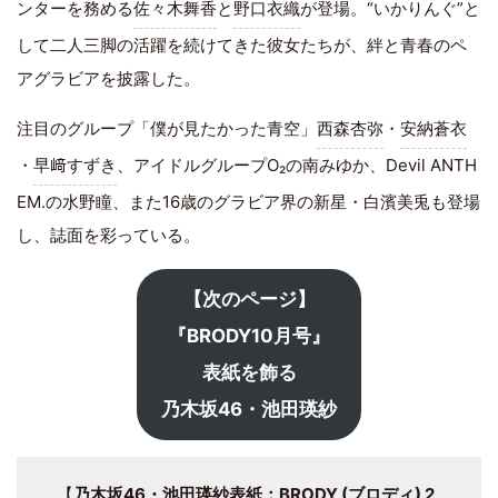
ンターを務める
佐々木舞香
と
野口衣織
が登場。“いかりんぐ”と
して二人三脚の活躍を続けてきた彼女たちが、絆と青春のペ
アグラビアを披露した。
注目のグループ「僕が見たかった青空」
西森杏弥
・
安納蒼衣
・
早﨑すずき
、アイドルグループO₂の南みゆか、Devil ANTH
EM.の水野瞳、また16歳のグラビア界の新星・白濱美兎も登場
し、誌面を彩っている。
【次のページ】
『BRODY10月号』
表紙を飾る
乃木坂46・池田瑛紗
【
乃木坂46・池田瑛紗表紙：BRODY (ブロディ) 2