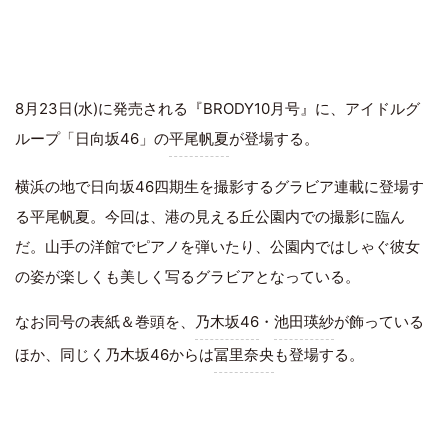
8月23日(水)に発売される『BRODY10月号』に、アイドルグ
ループ「日向坂46」の
平尾帆夏
が登場する。
横浜の地で日向坂46四期生を撮影するグラビア連載に登場す
る平尾帆夏。今回は、港の見える丘公園内での撮影に臨ん
だ。山手の洋館でピアノを弾いたり、公園内ではしゃぐ彼女
の姿が楽しくも美しく写るグラビアとなっている。
なお同号の表紙＆巻頭を、
乃木坂46
・
池田瑛紗
が飾っている
ほか、同じく乃木坂46からは
冨里奈央
も登場する。