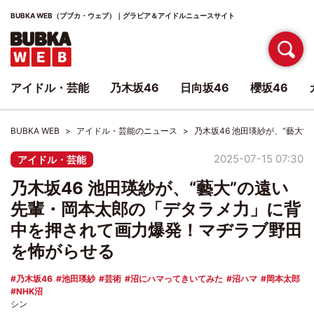
BUBKA WEB（ブブカ・ウェブ）｜グラビア＆アイドルニュースサイト
アイドル・芸能
乃木坂46
日向坂46
櫻坂46
BUBKA WEB
アイドル・芸能のニュース
乃木坂46 池田瑛紗が、“藝
2025-07-15 07:30
アイドル・芸能
乃木坂46 池田瑛紗が、“藝大”の遠い
先輩・岡本太郎の「デタラメ力」に背
中を押されて画力爆発！マヂラブ野田
を怖がらせる
乃木坂46
池田瑛紗
芸術
沼にハマってきいてみた
沼ハマ
岡本太郎
NHK沼
シン