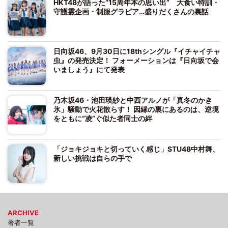
HKT48が語った“15周年本の思い出” 大食い特訓・
守護霊企画・制服グラビア…盛りだくさんの裏話
日向坂46、9月30日に18thシングル『イチャイチャ
虫』の発売決定！ フォーメーションは『日向坂で会
いましょう』にて発表
乃木坂46・池田瑛紗と中西アルノが「真冬のかき
氷」騒動で火花散らす！ 因縁の裏にあるのは、逆境
をともに“凌”ぐ似た者同士の絆
「ジョキジョキと切っていく感じ」STU48中村舞、
新しい挑戦は自らの手で
ARCHIVE
著者一覧