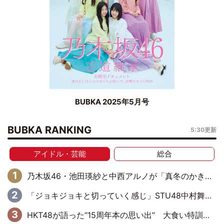
BUBKA 2025年5月号
BUBKA RANKING
5:30更新
アイドル・芸能
総合
乃木坂46・池田瑛紗と中西アルノが「真冬のかき氷」騒動で火花散らす！ 因縁の裏にあるのは、逆境をともに“凌”ぐ似た者同士の絆
「ジョキジョキと切っていく感じ」STU48中村舞、新しい挑戦は自らの手で
HKT48が語った“15周年本の思い出” 大食い特訓・守護霊企画・制服グラビア…盛りだくさんの裏話