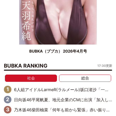
BUBKA（ブブカ） 2026年4月号
BUBKA RANKING
17:30更新
社会
総合
6人組アイドルLarmeR(ラルメール)坂口渚沙「一緒のステージに立って共演することがあるのかなと思うとワクワク」
日向坂46平尾帆夏、地元企業のCMに出演「加入した時からずっと、地元に恩返しができたらいいなという気持ちで活動してきた」
乃木坂46柴田柚菜「何年も前から緊張」赤い振り袖姿で成人式に出席