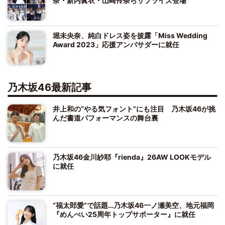
奈・新内眞衣・山崎怜奈らサプライズ登場
堀未央奈、純白ドレス姿を披露「Miss Wedding
Award 2023」応援アンバサダーに就任
乃木坂46最新記事
井上和の“やる気フォント”にも注目 乃木坂46が挑
んだ書道パフォーマンスの舞台裏
乃木坂46金川紗耶『rienda』26AW LOOKモデル
に就任
“福太郎愛”で話題…乃木坂46一ノ瀬美空、地元福岡
『めんべい25周年トップサポーター』に就任