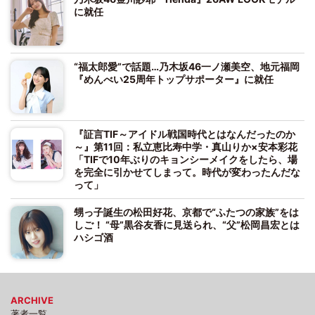
に就任
“福太郎愛”で話題…乃木坂46一ノ瀬美空、地元福岡
『めんべい25周年トップサポーター』に就任
『証言TIF～アイドル戦国時代とはなんだったのか
～』第11回：私立恵比寿中学・真山りか×安本彩花
「TIFで10年ぶりのキョンシーメイクをしたら、場
を完全に引かせてしまって。時代が変わったんだな
って」
甥っ子誕生の松田好花、京都で“ふたつの家族”をは
しご！ “母”黒谷友香に見送られ、“父”松岡昌宏とは
ハシゴ酒
ARCHIVE
著者一覧