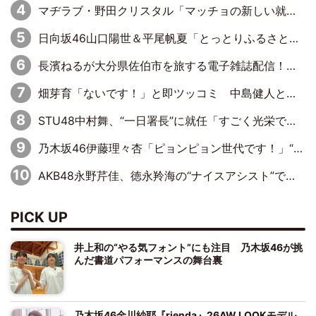
マヂラブ・野田クリスタル「マッチョの新しい就職先が吉本に」ジム立ち上げのきっかけも語る
日向坂46山口陽世＆平尾帆夏「とっとりふるさと大使」に就任『世界にもいっぱい発信していきたい』
長濱ねるが大分県佐伯市を旅する電子雑誌配信！大好きなお寿司に舌鼓
畑芽育「ないです！」と即ツッコミ 中島健人と見せた『MAJ2026』会見の息ぴったりな瞬間
STU48中村舞、“一日署長”に就任「すごく光栄です」
乃木坂46伊藤理々杏「ピョンピョン世代です！」“うさぎ”ポーズでアピール
AKB48永野芹佳、徳永羚海の“ナイスアシスト”で鳥取の魅力を力説
PICK UP
井上和の“やる気フォント”にも注目 乃木坂46が挑
んだ書道パフォーマンスの舞台裏
乃木坂46金川紗耶『rienda』26AW LOOKモデル