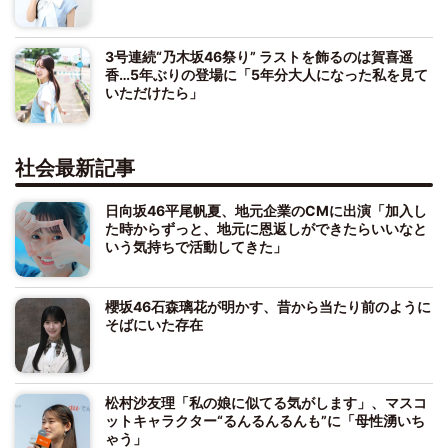
3号連続“乃木坂46祭り” ラストを飾るのは賀喜遥
香…5年ぶりの登場に「5年分大人になった私を見て
いただけたら」
社会最新記事
日向坂46平尾帆夏、地元企業のCMに出演「加入し
た時からずっと、地元に恩返しができたらいいなと
いう気持ちで活動してきた」
櫻坂46石森璃花が明かす、昔から当たり前のように
そばにいた存在
松村沙友理「私の娘に似てる気がします」、マスコ
ットキャラクター“るんるんるんも”に「母性湧いち
ゃう」