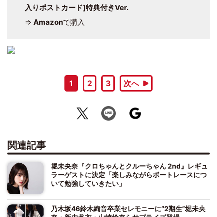
入りポストカード]特典付きVer.
⇒
Amazon
で購入
1
2
3
次へ
関連記事
堀未央奈『クロちゃんとクルーちゃん 2nd』レギュ
ラーゲストに決定「楽しみながらボートレースにつ
いて勉強していきたい」
乃木坂46鈴木絢音卒業セレモニーに“2期生”堀未央