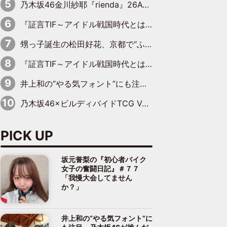
乃木坂46金川紗耶『rienda』26AW LOOKモデルに就任
『証言TIF～アイドル戦国時代とはなんだったのか～』第11回：私立恵比寿中学・真山りか×安本彩花「TIFで10年ぶりのキョンシーメイクをしたら、場を完全に引かせてしまって。時代が変わったんだなって」
甥っ子誕生の松田好花、京都で“ふたつの家族”をはしご！ “母”黒谷友香に見送られ、“父”松岡昌宏とはハシゴ酒
『証言TIF～アイドル戦国時代とはなんだったのか～』第10回：さくら学院・武藤彩未×飯田らうら「正直、中3で辞めるというのを信じてなくて。そう言われてはいたけど、嘘でしょって」
井上和の“やる気フォント”にも注目 乃木坂46が挑んだ書道パフォーマンスの舞台裏
乃木坂46×ビルディバイドTCG Vol.2公開 賀喜遥香＆田村真佑が『京まふ』ステージに登壇
PICK UP
坂元誉梨の『初心者バイク
女子の奮闘日記』＃７７
「我慢大会してません
か？」
井上和の“やる気フォント”に