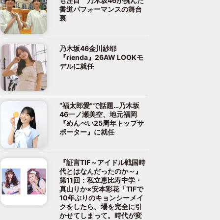
も注目 乃木坂46が挑んだ
書道パフォーマンスの舞台
裏
乃木坂46金川紗耶
『rienda』26AW LOOKモ
デルに就任
“福太郎愛”で話題…乃木坂
46一ノ瀬美空、地元福岡
『めんべい25周年トップサ
ポーター』に就任
『証言TIF～アイドル戦国時
代とはなんだったのか～』
第11回：私立恵比寿中学・
真山りか×安本彩花「TIFで
10年ぶりのキョンシーメイ
クをしたら、場を完全に引
かせてしまって。時代が変