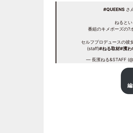
#QUEENS
さ
ねるとい
番組のキメポーズの?
セルフプロデュースの彼女
(staff)
#ねる取材
#濱わ
— 長濱ねる&STAFF (@ne
編