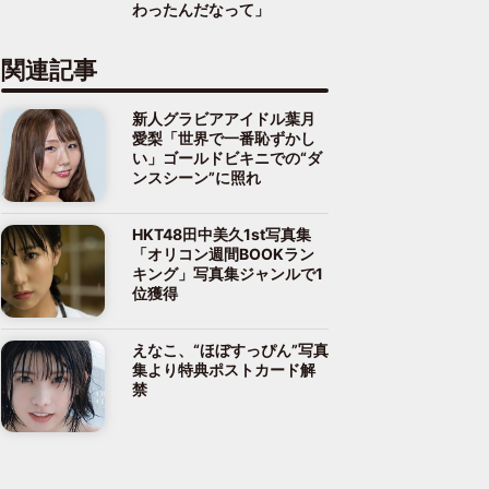
わったんだなって」
関連記事
新人グラビアアイドル葉月
愛梨「世界で一番恥ずかし
い」ゴールドビキニでの“ダ
ンスシーン”に照れ
HKT48田中美久1st写真集
「オリコン週間BOOKラン
キング」写真集ジャンルで1
位獲得
えなこ、“ほぼすっぴん”写真
集より特典ポストカード解
禁