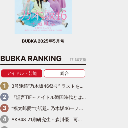
BUBKA 2025年5月号
BUBKA RANKING
17:30更新
アイドル・芸能
総合
3号連続“乃木坂46祭り” ラストを飾るのは賀喜遥香…5年ぶりの登場に「5年分大人になった私を見ていただけたら」
『証言TIF～アイドル戦国時代とはなんだったのか～』第6回：でんぱ組.inc・古川未鈴×相沢梨紗「『ハロプロやりたかったな』って言ったら、夢眠ねむさんに『てめえはでんぱ組．incなんだよ！』って肩パンされて(笑)」
“福太郎愛”で話題…乃木坂46一ノ瀬美空、地元福岡『めんべい25周年トップサポーター』に就任
AKB48 21期研究生・森川優、可愛さもある大人の女性に