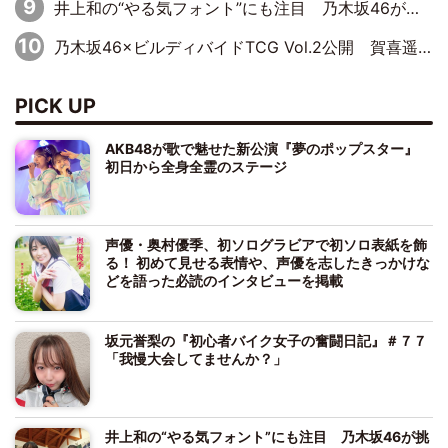
井上和の“やる気フォント”にも注目 乃木坂46が挑んだ書道パフォーマンスの舞台裏
乃木坂46×ビルディバイドTCG Vol.2公開 賀喜遥香＆田村真佑が『京まふ』ステージに登壇
PICK UP
AKB48が歌で魅せた新公演『夢のポップスター』
初日から全身全霊のステージ
声優・奥村優季、初ソログラビアで初ソロ表紙を飾
る！ 初めて見せる表情や、声優を志したきっかけな
どを語った必読のインタビューを掲載
坂元誉梨の『初心者バイク女子の奮闘日記』＃７７
「我慢大会してませんか？」
井上和の“やる気フォント”にも注目 乃木坂46が挑