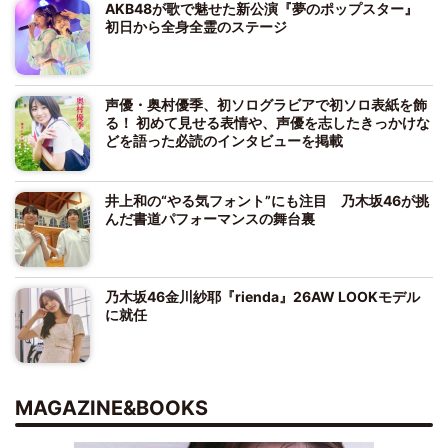
AKB48が歌で魅せた新公演『夢のポップスター』
初日から全身全霊のステージ
声優・奥村優季、初ソログラビアで初ソロ表紙を飾
る！ 初めて見せる表情や、声優を志したきっかけな
どを語った必読のインタビューを掲載
井上和の“やる気フォント”にも注目 乃木坂46が挑
んだ書道パフォーマンスの舞台裏
乃木坂46金川紗耶『rienda』26AW LOOKモデル
に就任
MAGAZINE&BOOKS