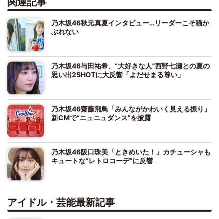
関連記事
乃木坂46秋元真夏インタビュー…リーダーこそ猫か
ぶれない
乃木坂46与田祐希、“大好きな人”西野七瀬との夏の
思い出2SHOTに大反響「よだせまる尊い」
乃木坂46齋藤飛鳥「みんながかわいく見える振り」
新CMで“ニュニュダンス”を披露
乃木坂46阪口珠美「ときめいた！」カチューシャも
キュートな“レトロコーデ”に反響
アイドル・芸能最新記事