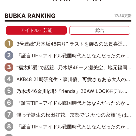
BUBKA RANKING
17:30更新
アイドル・芸能
総合
3号連続“乃木坂46祭り” ラストを飾るのは賀喜遥香…5年ぶりの登場に「5年分大人になった私を見ていただけたら」
『証言TIF～アイドル戦国時代とはなんだったのか～』第6回：でんぱ組.inc・古川未鈴×相沢梨紗「『ハロプロやりたかったな』って言ったら、夢眠ねむさんに『てめえはでんぱ組．incなんだよ！』って肩パンされて(笑)」
“福太郎愛”で話題…乃木坂46一ノ瀬美空、地元福岡『めんべい25周年トップサポーター』に就任
AKB48 21期研究生・森川優、可愛さもある大人の女性に
乃木坂46金川紗耶『rienda』26AW LOOKモデルに就任
『証言TIF～アイドル戦国時代とはなんだったのか～』第11回：私立恵比寿中学・真山りか×安本彩花「TIFで10年ぶりのキョンシーメイクをしたら、場を完全に引かせてしまって。時代が変わったんだなって」
甥っ子誕生の松田好花、京都で“ふたつの家族”をはしご！ “母”黒谷友香に見送られ、“父”松岡昌宏とはハシゴ酒
『証言TIF～アイドル戦国時代とはなんだったのか～』第10回：さくら学院・武藤彩未×飯田らうら「正直、中3で辞めるというのを信じてなくて。そう言われてはいたけど、嘘でしょって」