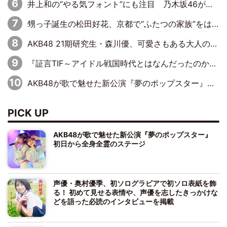
井上和の“やる気フォント”にも注目 乃木坂46が挑んだ書道パフォーマンスの舞台裏
甥っ子誕生の松田好花、京都で“ふたつの家族”をはしご！ “母”黒谷友香に見送られ、“父”松岡昌宏とはハシゴ酒
AKB48 21期研究生・森川優、可愛さもある大人の女性に
『証言TIF～アイドル戦国時代とはなんだったのか～』第10回：さくら学院・武藤彩未×飯田らうら「正直、中3で辞めるというのを信じてなくて。そう言われてはいたけど、嘘でしょって」
AKB48が歌で魅せた新公演『夢のポップスター』 初日から全身全霊のステージ
PICK UP
AKB48が歌で魅せた新公演『夢のポップスター』
初日から全身全霊のステージ
声優・奥村優季、初ソログラビアで初ソロ表紙を飾
る！ 初めて見せる表情や、声優を志したきっかけな
どを語った必読のインタビューを掲載