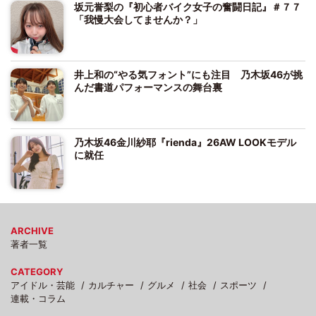
坂元誉梨の『初心者バイク女子の奮闘日記』＃７７
「我慢大会してませんか？」
井上和の“やる気フォント”にも注目 乃木坂46が挑
んだ書道パフォーマンスの舞台裏
乃木坂46金川紗耶『rienda』26AW LOOKモデル
に就任
ARCHIVE
著者一覧
CATEGORY
アイドル・芸能
カルチャー
グルメ
社会
スポーツ
連載・コラム