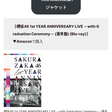
ジャケット
【
櫻坂46 1st YEAR ANNIVERSARY LIVE ～with G
raduation Ceremony～ (通常盤) (Blu-ray)
】
▼
Amazon
で購入
櫻坂46 1st YEAR ANNIVERSARY LIVE ～with Graduation Ceremony～ (通常