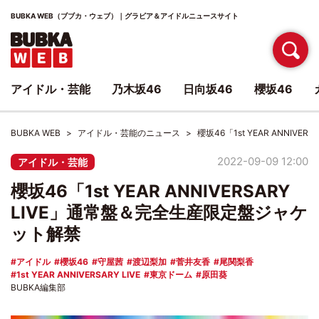
BUBKA WEB（ブブカ・ウェブ）｜グラビア＆アイドルニュースサイト
アイドル・芸能
乃木坂46
日向坂46
櫻坂46
BUBKA WEB
アイドル・芸能のニュース
櫻坂46「1st YEAR ANNI
2022-09-09 12:00
アイドル・芸能
櫻坂46「1st YEAR ANNIVERSARY
LIVE」通常盤＆完全生産限定盤ジャケ
ット解禁
アイドル
櫻坂46
守屋茜
渡辺梨加
菅井友香
尾関梨香
1st YEAR ANNIVERSARY LIVE
東京ドーム
原田葵
BUBKA編集部