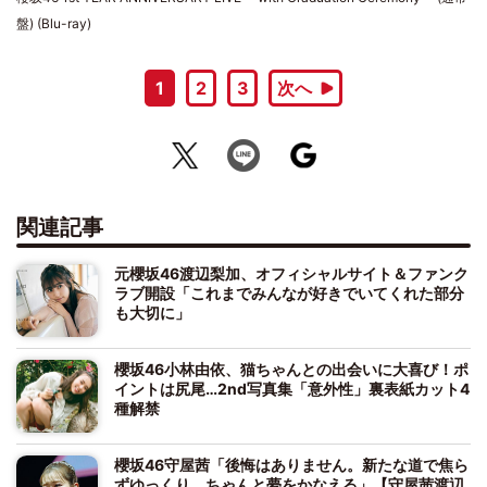
盤) (Blu-ray)
1
2
3
次へ
関連記事
元櫻坂46渡辺梨加、オフィシャルサイト＆ファンク
ラブ開設「これまでみんなが好きでいてくれた部分
も大切に」
櫻坂46小林由依、猫ちゃんとの出会いに大喜び！ポ
イントは尻尾…2nd写真集「意外性」裏表紙カット4
種解禁
櫻坂46守屋茜「後悔はありません。新たな道で焦ら
ずゆっくり、ちゃんと夢をかなえる」【守屋茜渡辺