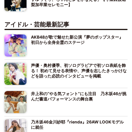
梨加卒業セレモニー】
アイドル・芸能最新記事
AKB48が歌で魅せた新公演『夢のポップスター』
初日から全身全霊のステージ
声優・奥村優季、初ソログラビアで初ソロ表紙を飾
る！ 初めて見せる表情や、声優を志したきっかけな
どを語った必読のインタビューを掲載
井上和の“やる気フォント”にも注目 乃木坂46が挑
んだ書道パフォーマンスの舞台裏
乃木坂46金川紗耶『rienda』26AW LOOKモデル
に就任