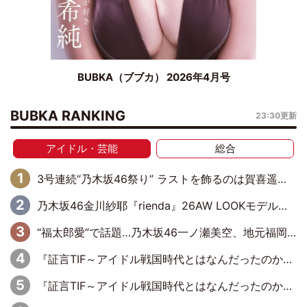
BUBKA（ブブカ） 2026年4月号
BUBKA RANKING
23:30更新
アイドル・芸能
総合
3号連続“乃木坂46祭り” ラストを飾るのは賀喜遥香…5年ぶりの登場に「5年分大人になった私を見ていただけたら」
乃木坂46金川紗耶『rienda』26AW LOOKモデルに就任
“福太郎愛”で話題…乃木坂46一ノ瀬美空、地元福岡『めんべい25周年トップサポーター』に就任
『証言TIF～アイドル戦国時代とはなんだったのか～』第6回：でんぱ組.inc・古川未鈴×相沢梨紗「『ハロプロやりたかったな』って言ったら、夢眠ねむさんに『てめえはでんぱ組．incなんだよ！』って肩パンされて(笑)」
『証言TIF～アイドル戦国時代とはなんだったのか～』第11回：私立恵比寿中学・真山りか×安本彩花「TIFで10年ぶりのキョンシーメイクをしたら、場を完全に引かせてしまって。時代が変わったんだなって」