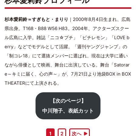
杉本愛莉鈴プロフィール
杉本愛莉鈴＝すぎもと・まりり
｜2000年8月4日生まれ、広島
県出身。T168・B88 W56 H83。2004年、アクターズスクー
ル広島に入学。雑誌「ニコ☆プチ」「ピチレモン」「LOVE b
erry」などでモデルとして活躍。「週刊ヤングジャンプ」の
「制コレ18」にて選抜メンバーに選ばれ、現在は大学に通い
ながら俳優として映画、舞台に出演している。舞台「Satorar
e～キミに届く、心の声～」が、7月21日より池袋BOX in BOX
THEATERにて上演される。
【次のページ】
中川翔子、表紙カット
1
2
次へ