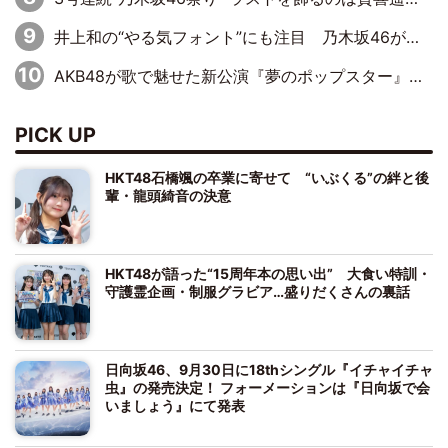
井上和の“やる気フォント”にも注目 乃木坂46が挑んだ書道パフォーマンスの舞台裏
AKB48が歌で魅せた新公演『夢のポップスター』 初日から全身全霊のステージ
PICK UP
HKT48石橋颯の卒業に寄せて “いぶくる”の絆と後
輩・龍頭綺音の決意
HKT48が語った“15周年本の思い出” 大食い特訓・
守護霊企画・制服グラビア…盛りだくさんの裏話
日向坂46、9月30日に18thシングル『イチャイチャ
虫』の発売決定！ フォーメーションは『日向坂で会
いましょう』にて発表