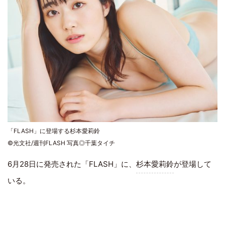
「FLASH」に登場する杉本愛莉鈴
©光文社/週刊FLASH 写真◎千葉タイチ
6月28日に発売された「FLASH」に、
杉本愛莉鈴
が登場して
いる。