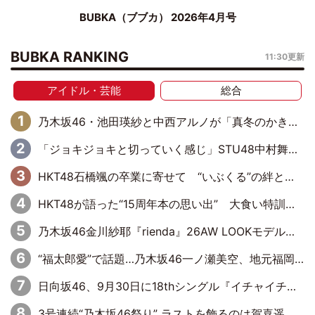
BUBKA（ブブカ） 2026年4月号
BUBKA RANKING
11:30更新
アイドル・芸能
総合
乃木坂46・池田瑛紗と中西アルノが「真冬のかき氷」騒動で火花散らす！ 因縁の裏にあるのは、逆境をともに“凌”ぐ似た者同士の絆
「ジョキジョキと切っていく感じ」STU48中村舞、新しい挑戦は自らの手で
HKT48石橋颯の卒業に寄せて “いぶくる”の絆と後輩・龍頭綺音の決意
HKT48が語った“15周年本の思い出” 大食い特訓・守護霊企画・制服グラビア…盛りだくさんの裏話
乃木坂46金川紗耶『rienda』26AW LOOKモデルに就任
“福太郎愛”で話題…乃木坂46一ノ瀬美空、地元福岡『めんべい25周年トップサポーター』に就任
日向坂46、9月30日に18thシングル『イチャイチャ虫』の発売決定！ フォーメーションは『日向坂で会いましょう』にて発表
3号連続“乃木坂46祭り” ラストを飾るのは賀喜遥香…5年ぶりの登場に「5年分大人になった私を見ていただけたら」