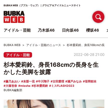
BUBKA WEB（ブブカ・ウェブ）｜グラビア＆アイドルニュースサイト
アイドル・芸能
乃木坂46
日向坂46
櫻坂46
BUBKA WEB
アイドル・芸能のニュース
杉本愛莉鈴、身長168cmの長
2022-06-28 21:00
アイドル・芸能
杉本愛莉鈴、身長168cmの長身を生
かした美脚を披露
藤乃あおい
未梨一花
中川翔子
古田愛理
瀬戸みなみ
笹岡郁未
大塚杏奈
missha
杉本愛莉鈴
ミスFLASH2023
BUBKA編集部