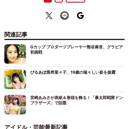
関連記事
Gカップ プロダーツプレーヤー熊谷麻音、グラビア
初挑戦
ぴるあぽ黒嵜菜々子、19歳の瑞々しい姿を披露
宮崎あみさが表紙＆巻頭を飾る！「暴太郎戦隊ドン
ブラザーズ」で話題
アイドル・芸能最新記事