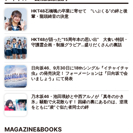
HKT48石橋颯の卒業に寄せて “いぶくる”の絆と後
輩・龍頭綺音の決意
HKT48が語った“15周年本の思い出” 大食い特訓・
守護霊企画・制服グラビア…盛りだくさんの裏話
日向坂46、9月30日に18thシングル『イチャイチャ
虫』の発売決定！ フォーメーションは『日向坂で会
いましょう』にて発表
乃木坂46・池田瑛紗と中西アルノが「真冬のかき
氷」騒動で火花散らす！ 因縁の裏にあるのは、逆境
をともに“凌”ぐ似た者同士の絆
MAGAZINE&BOOKS