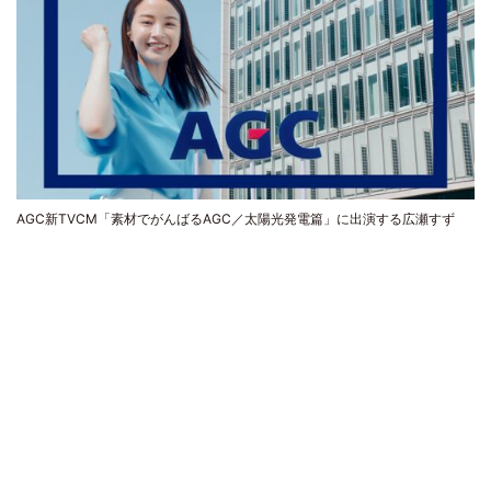
AGC新TVCM「素材でがんばるAGC／太陽光発電篇」に出演する広瀬すず