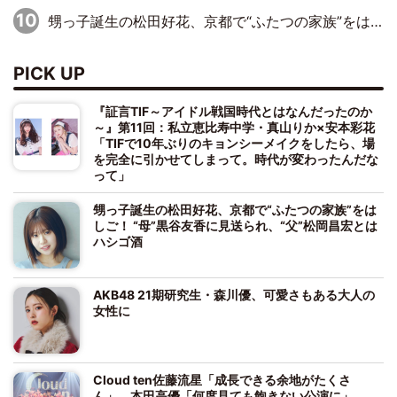
甥っ子誕生の松田好花、京都で“ふたつの家族”をはしご！ “母”黒谷友香に見送られ、“父”松岡昌宏とはハシゴ酒
PICK UP
『証言TIF～アイドル戦国時代とはなんだったのか
～』第11回：私立恵比寿中学・真山りか×安本彩花
「TIFで10年ぶりのキョンシーメイクをしたら、場
を完全に引かせてしまって。時代が変わったんだな
って」
甥っ子誕生の松田好花、京都で“ふたつの家族”をは
しご！ “母”黒谷友香に見送られ、“父”松岡昌宏とは
ハシゴ酒
AKB48 21期研究生・森川優、可愛さもある大人の
女性に
Cloud ten佐藤流星「成長できる余地がたくさ
ん」、本田高優「何度見ても飽きない公演に」