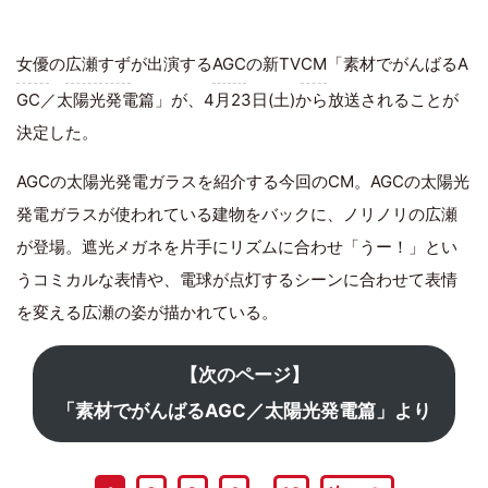
女優
の
広瀬すず
が出演する
AGC
の新TV
CM
「素材でがんばるA
GC／太陽光発電篇」が、4月23日(土)から放送されることが
決定した。
AGCの太陽光発電ガラスを紹介する今回のCM。AGCの太陽光
発電ガラスが使われている建物をバックに、ノリノリの広瀬
が登場。遮光メガネを片手にリズムに合わせ「うー！」とい
うコミカルな表情や、電球が点灯するシーンに合わせて表情
を変える広瀬の姿が描かれている。
【次のページ】
「素材でがんばるAGC／太陽光発電篇」より
…