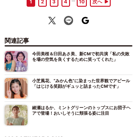
1
2
3
4
10
次へ
関連記事
今田美桜＆臼田あさ美、新CMで初共演「私の失敗
を場の空気を良くするために笑ってくれた」
小芝風花、“みかん色”に染まった世界観でアピール
「はじける笑顔がギュッと詰まったCMです」
綾瀬はるか、ミントグリーンのトップスにお団子ヘ
アで登場！おいしそうに頬張る姿に注目