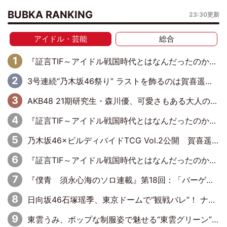
BUBKA RANKING
23:30更新
アイドル・芸能
総合
『証言TIF～アイドル戦国時代とはなんだったのか～』第6回：でんぱ組.inc・古川未鈴×相沢梨紗「『ハロプロやりたかったな』って言ったら、夢眠ねむさんに『てめえはでんぱ組．incなんだよ！』って肩パンされて(笑)」
3号連続“乃木坂46祭り” ラストを飾るのは賀喜遥香…5年ぶりの登場に「5年分大人になった私を見ていただけたら」
AKB48 21期研究生・森川優、可愛さもある大人の女性に
『証言TIF～アイドル戦国時代とはなんだったのか～』第10回：さくら学院・武藤彩未×飯田らうら「正直、中3で辞めるというのを信じてなくて。そう言われてはいたけど、嘘でしょって」
乃木坂46×ビルディバイドTCG Vol.2公開 賀喜遥香＆田村真佑が『京まふ』ステージに登壇
『証言TIF～アイドル戦国時代とはなんだったのか～』第11回：私立恵比寿中学・真山りか×安本彩花「TIFで10年ぶりのキョンシーメイクをしたら、場を完全に引かせてしまって。時代が変わったんだなって」
『僕青 須永心海のソロ連載』第18回：「バーゲンセールハンターみうな inしまむら」編
日向坂46石塚瑶季、東京ドームで“観戦バレ”！ ナイツ・塙も認めた「巨人に詳しすぎるアイドル」は元VENUSスクール生で杉内コーチ推し⁉
東雲うみ、ポップな制服姿で魅せる“東雲グリーン”の正体