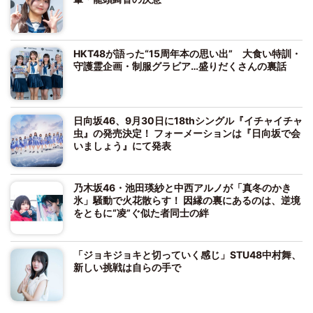
HKT48が語った“15周年本の思い出” 大食い特訓・
守護霊企画・制服グラビア…盛りだくさんの裏話
日向坂46、9月30日に18thシングル『イチャイチャ
虫』の発売決定！ フォーメーションは『日向坂で会
いましょう』にて発表
乃木坂46・池田瑛紗と中西アルノが「真冬のかき
氷」騒動で火花散らす！ 因縁の裏にあるのは、逆境
をともに“凌”ぐ似た者同士の絆
「ジョキジョキと切っていく感じ」STU48中村舞、
新しい挑戦は自らの手で