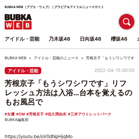
BUBKA WEB（ブブカ・ウェブ）｜グラビア＆アイドルニュースサイト
アイドル・芸能
乃木坂46
日向坂46
櫻坂46
BUBKA WEB
アイドル・芸能のニュース
芳根京子「もうシワシワです」
2022-04-15 00:00
アイドル・芸能
芳根京子「もうシワシワです」リフ
レッシュ方法は入浴…台本を覚えるの
もお風呂で
女優
CM
芳根京子
佐久間由衣
三井アウトレットパーク
BUBKA編集部
https://youtu.be/oV0dNpHjqMo