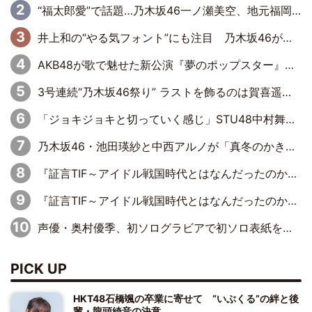
“福太郎愛”で話題…乃木坂46一ノ瀬美空、地元福岡『めんべい25周年トップサポーター』に就任
井上和の“やる気フォント”にも注目 乃木坂46が挑んだ書道パフォーマンスの舞台裏
AKB48が歌で魅せた新公演『夢のポップスター』 初日から全身全霊のステージ
3号連続“乃木坂46祭り” ラストを飾るのは賀喜遥香…5年ぶりの登場に「5年分大人になった私を見ていただけたら」
「ジョキジョキと切っていく感じ」STU48中村舞、新しい挑戦は自らの手で
乃木坂46・池田瑛紗と中西アルノが「真冬のかき氷」騒動で火花散らす！ 因縁の裏にあるのは、逆境をともに“凌”ぐ似た者同士の絆
『証言TIF～アイドル戦国時代とはなんだったのか～』第11回：私立恵比寿中学・真山りか×安本彩花「TIFで10年ぶりのキョンシーメイクをしたら、場を完全に引かせてしまって。時代が変わったんだなって」
『証言TIF～アイドル戦国時代とはなんだったのか～』第6回：でんぱ組.inc・古川未鈴×相沢梨紗「『ハロプロやりたかったな』って言ったら、夢眠ねむさんに『てめえはでんぱ組．incなんだよ！』って肩パンされて(笑)」
声優・奥村優季、初ソログラビアで初ソロ表紙を飾る！ 初めて見せる表情や、声優を志したきっかけなどを語った必読のインタビューを掲載
PICK UP
HKT48石橋颯の卒業に寄せて “いぶくる”の絆と後
輩・龍頭綺音の決意