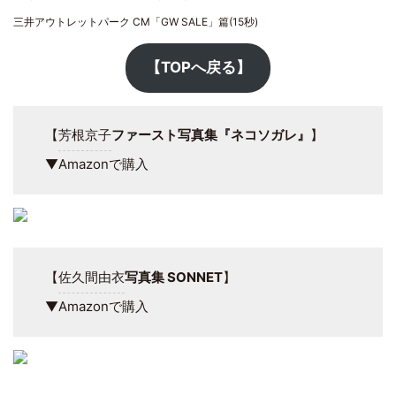
三井アウトレットパーク CM「GW SALE」篇(15秒)
【TOPへ戻る】
【
芳根京子
ファースト写真集『ネコソガレ』
】
▼Amazonで購入
【
佐久間由衣
写真集 SONNET
】
▼Amazonで購入