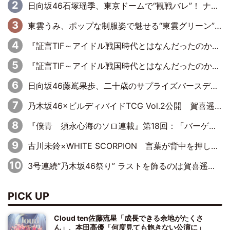
日向坂46石塚瑶季、東京ドームで“観戦バレ”！ ナイツ・塙も認めた「巨人に詳しすぎるアイドル」は元VENUSスクール生で杉内コーチ推し⁉
東雲うみ、ポップな制服姿で魅せる“東雲グリーン”の正体
『証言TIF～アイドル戦国時代とはなんだったのか～』第8回：Negicco・Nao☆×Megu×Kaede「東京からオファーが来たのと、梨の皮剥きとどっちが大事なんだって」
『証言TIF～アイドル戦国時代とはなんだったのか～』第10回：さくら学院・武藤彩未×飯田らうら「正直、中3で辞めるというのを信じてなくて。そう言われてはいたけど、嘘でしょって」
日向坂46藤嶌果歩、二十歳のサプライズバースデーに大喜び「頼られる先輩になれるように努力していきたい」
乃木坂46×ビルディバイドTCG Vol.2公開 賀喜遥香＆田村真佑が『京まふ』ステージに登壇
『僕青 須永心海のソロ連載』第18回：「バーゲンセールハンターみうな inしまむら」編
古川未鈴×WHITE SCORPION 言葉が背中を押した“それぞれの決意”
3号連続“乃木坂46祭り” ラストを飾るのは賀喜遥香…5年ぶりの登場に「5年分大人になった私を見ていただけたら」
PICK UP
Cloud ten佐藤流星「成長できる余地がたくさ
ん」、本田高優「何度見ても飽きない公演に」