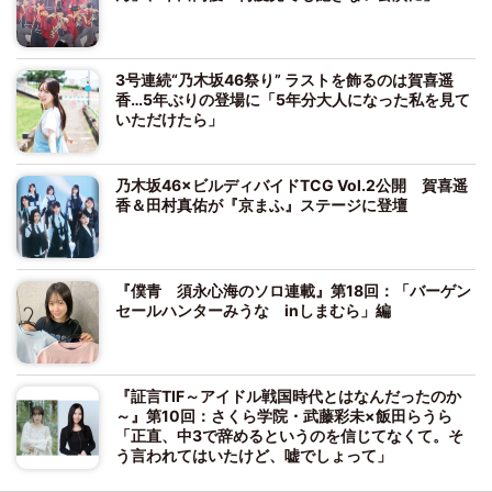
3号連続“乃木坂46祭り” ラストを飾るのは賀喜遥
香…5年ぶりの登場に「5年分大人になった私を見て
いただけたら」
乃木坂46×ビルディバイドTCG Vol.2公開 賀喜遥
香＆田村真佑が『京まふ』ステージに登壇
『僕青 須永心海のソロ連載』第18回：「バーゲン
セールハンターみうな inしまむら」編
『証言TIF～アイドル戦国時代とはなんだったのか
～』第10回：さくら学院・武藤彩未×飯田らうら
「正直、中3で辞めるというのを信じてなくて。そ
う言われてはいたけど、嘘でしょって」