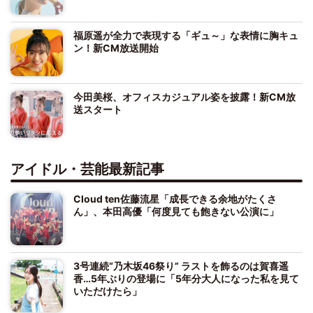
福原遥が全力で表現する「ギュ～」な表情に胸キュ
ン！新CM放送開始
今田美桜、オフィスカジュアル姿を披露！新CM放
送スタート
アイドル・芸能最新記事
Cloud ten佐藤流星「成長できる余地がたくさ
ん」、本田高優「何度見ても飽きない公演に」
3号連続“乃木坂46祭り” ラストを飾るのは賀喜遥
香…5年ぶりの登場に「5年分大人になった私を見て
いただけたら」