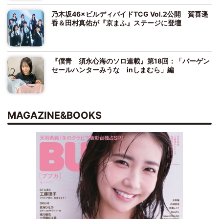
乃木坂46×ビルディバイドTCG Vol.2公開 賀喜遥
香＆田村真佑が『京まふ』ステージに登壇
『僕青 須永心海のソロ連載』第18回：「バーゲン
セールハンターみうな inしまむら」編
MAGAZINE&BOOKS