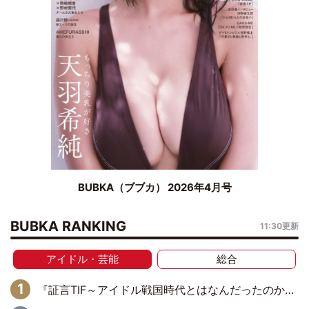
BUBKA（ブブカ） 2026年4月号
BUBKA RANKING
11:30更新
アイドル・芸能
総合
『証言TIF～アイドル戦国時代とはなんだったのか～』第6回：でんぱ組.inc・古川未鈴×相沢梨紗「『ハロプロやりたかったな』って言ったら、夢眠ねむさんに『てめえはでんぱ組．incなんだよ！』って肩パンされて(笑)」