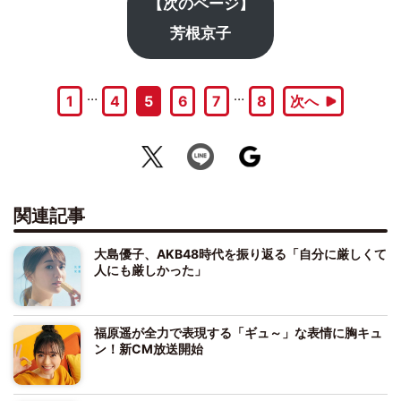
【次のページ】
芳根京子
…
…
1
4
5
6
7
8
次へ
関連記事
大島優子、AKB48時代を振り返る「自分に厳しくて
人にも厳しかった」
福原遥が全力で表現する「ギュ～」な表情に胸キュ
ン！新CM放送開始