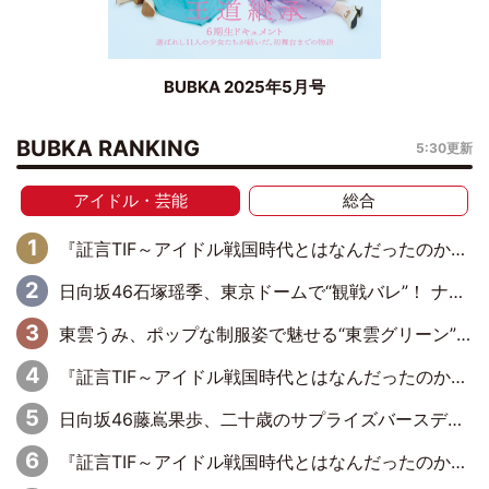
BUBKA 2025年5月号
BUBKA RANKING
5:30更新
アイドル・芸能
総合
『証言TIF～アイドル戦国時代とはなんだったのか～』第6回：でんぱ組.inc・古川未鈴×相沢梨紗「『ハロプロやりたかったな』って言ったら、夢眠ねむさんに『てめえはでんぱ組．incなんだよ！』って肩パンされて(笑)」
日向坂46石塚瑶季、東京ドームで“観戦バレ”！ ナイツ・塙も認めた「巨人に詳しすぎるアイドル」は元VENUSスクール生で杉内コーチ推し⁉
東雲うみ、ポップな制服姿で魅せる“東雲グリーン”の正体
『証言TIF～アイドル戦国時代とはなんだったのか～』第8回：Negicco・Nao☆×Megu×Kaede「東京からオファーが来たのと、梨の皮剥きとどっちが大事なんだって」
日向坂46藤嶌果歩、二十歳のサプライズバースデーに大喜び「頼られる先輩になれるように努力していきたい」
『証言TIF～アイドル戦国時代とはなんだったのか～』第10回：さくら学院・武藤彩未×飯田らうら「正直、中3で辞めるというのを信じてなくて。そう言われてはいたけど、嘘でしょって」