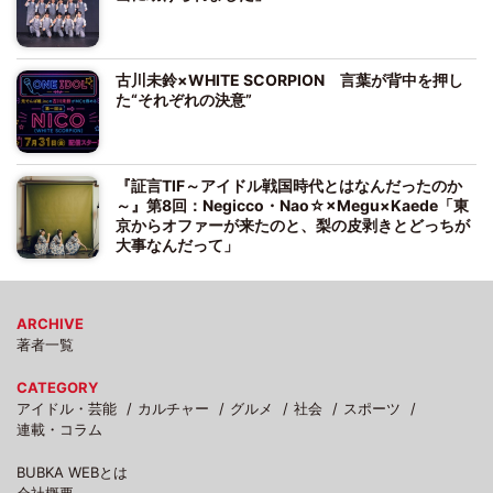
古川未鈴×WHITE SCORPION 言葉が背中を押し
た“それぞれの決意”
『証言TIF～アイドル戦国時代とはなんだったのか
～』第8回：Negicco・Nao☆×Megu×Kaede「東
京からオファーが来たのと、梨の皮剥きとどっちが
大事なんだって」
ARCHIVE
著者一覧
CATEGORY
アイドル・芸能
カルチャー
グルメ
社会
スポーツ
連載・コラム
BUBKA WEBとは