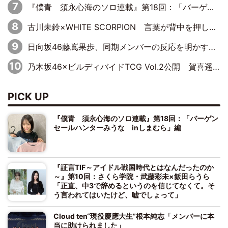
『僕青 須永心海のソロ連載』第18回：「バーゲンセールハンターみうな inしまむら」編
古川未鈴×WHITE SCORPION 言葉が背中を押した“それぞれの決意”
日向坂46藤嶌果歩、同期メンバーの反応を明かす「『大人になりましたね』と言って見てくれました」
乃木坂46×ビルディバイドTCG Vol.2公開 賀喜遥香＆田村真佑が『京まふ』ステージに登壇
PICK UP
『僕青 須永心海のソロ連載』第18回：「バーゲン
セールハンターみうな inしまむら」編
『証言TIF～アイドル戦国時代とはなんだったのか
～』第10回：さくら学院・武藤彩未×飯田らうら
「正直、中3で辞めるというのを信じてなくて。そ
う言われてはいたけど、嘘でしょって」
Cloud ten“現役慶應大生”根本純志「メンバーに本
当に助けられました」