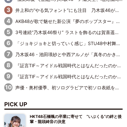
井上和の“やる気フォント”にも注目 乃木坂46が挑んだ書道パフォーマンスの舞台裏
AKB48が歌で魅せた新公演『夢のポップスター』 初日から全身全霊のステージ
3号連続“乃木坂46祭り” ラストを飾るのは賀喜遥香…5年ぶりの登場に「5年分大人になった私を見ていただけたら」
「ジョキジョキと切っていく感じ」STU48中村舞、新しい挑戦は自らの手で
乃木坂46・池田瑛紗と中西アルノが「真冬のかき氷」騒動で火花散らす！ 因縁の裏にあるのは、逆境をともに“凌”ぐ似た者同士の絆
『証言TIF～アイドル戦国時代とはなんだったのか～』第11回：私立恵比寿中学・真山りか×安本彩花「TIFで10年ぶりのキョンシーメイクをしたら、場を完全に引かせてしまって。時代が変わったんだなって」
『証言TIF～アイドル戦国時代とはなんだったのか～』第6回：でんぱ組.inc・古川未鈴×相沢梨紗「『ハロプロやりたかったな』って言ったら、夢眠ねむさんに『てめえはでんぱ組．incなんだよ！』って肩パンされて(笑)」
声優・奥村優季、初ソログラビアで初ソロ表紙を飾る！ 初めて見せる表情や、声優を志したきっかけなどを語った必読のインタビューを掲載
PICK UP
HKT48石橋颯の卒業に寄せて “いぶくる”の絆と後
輩・龍頭綺音の決意