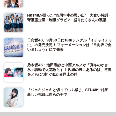
HKT48が語った“15周年本の思い出” 大食い特訓・
守護霊企画・制服グラビア…盛りだくさんの裏話
日向坂46、9月30日に18thシングル『イチャイチャ
虫』の発売決定！ フォーメーションは『日向坂で会
いましょう』にて発表
乃木坂46・池田瑛紗と中西アルノが「真冬のかき
氷」騒動で火花散らす！ 因縁の裏にあるのは、逆境
をともに“凌”ぐ似た者同士の絆
「ジョキジョキと切っていく感じ」STU48中村舞、
新しい挑戦は自らの手で