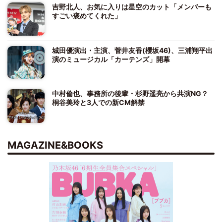
吉野北人、お気に入りは星空のカット「メンバーも
すごい褒めてくれた」
城田優演出・主演、菅井友香(櫻坂46)、三浦翔平出
演のミュージカル「カーテンズ」開幕
中村倫也、事務所の後輩・杉野遥亮から共演NG？
桐谷美玲と3人での新CM解禁
MAGAZINE&BOOKS