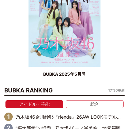
BUBKA 2025年5月号
BUBKA RANKING
17:30更新
アイドル・芸能
総合
乃木坂46金川紗耶『rienda』26AW LOOKモデルに就任
“福太郎愛”で話題…乃木坂46一ノ瀬美空、地元福岡『めんべい25周年トップサポーター』に就任