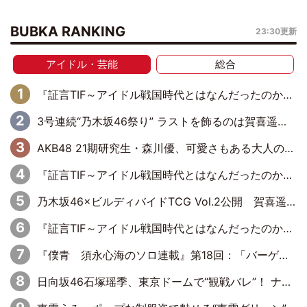
BUBKA RANKING
23:30更新
アイドル・芸能
総合
『証言TIF～アイドル戦国時代とはなんだったのか～』第6回：でんぱ組.inc・古川未鈴×相沢梨紗「『ハロプロやりたかったな』って言ったら、夢眠ねむさんに『てめえはでんぱ組．incなんだよ！』って肩パンされて(笑)」
3号連続“乃木坂46祭り” ラストを飾るのは賀喜遥香…5年ぶりの登場に「5年分大人になった私を見ていただけたら」
AKB48 21期研究生・森川優、可愛さもある大人の女性に
『証言TIF～アイドル戦国時代とはなんだったのか～』第10回：さくら学院・武藤彩未×飯田らうら「正直、中3で辞めるというのを信じてなくて。そう言われてはいたけど、嘘でしょって」
乃木坂46×ビルディバイドTCG Vol.2公開 賀喜遥香＆田村真佑が『京まふ』ステージに登壇
『証言TIF～アイドル戦国時代とはなんだったのか～』第11回：私立恵比寿中学・真山りか×安本彩花「TIFで10年ぶりのキョンシーメイクをしたら、場を完全に引かせてしまって。時代が変わったんだなって」
『僕青 須永心海のソロ連載』第18回：「バーゲンセールハンターみうな inしまむら」編
日向坂46石塚瑶季、東京ドームで“観戦バレ”！ ナイツ・塙も認めた「巨人に詳しすぎるアイドル」は元VENUSスクール生で杉内コーチ推し⁉