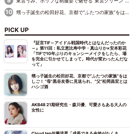
東雲うみ、ポップな制服姿で魅せる“東雲グリーン”の正体
甥っ子誕生の松田好花、京都で“ふたつの家族”をはしご！ “母”黒谷友香に見送られ、“父”松岡昌宏とはハシゴ酒
PICK UP
『証言TIF～アイドル戦国時代とはなんだったのか
～』第11回：私立恵比寿中学・真山りか×安本彩花
「TIFで10年ぶりのキョンシーメイクをしたら、場
を完全に引かせてしまって。時代が変わったんだな
って」
甥っ子誕生の松田好花、京都で“ふたつの家族”をは
しご！ “母”黒谷友香に見送られ、“父”松岡昌宏とは
ハシゴ酒
AKB48 21期研究生・森川優、可愛さもある大人の
女性に
Cloud ten佐藤流星「成長できる余地がたくさ