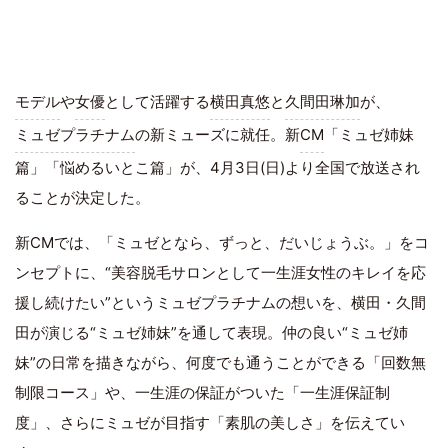
モデル
や
女優
として活躍する
横田真悠
と
久間田琳加
が、
ミュゼプラチナム
の新ミューズに就任。新
CM
「ミュゼ姉妹
篇」「悩めるいとこ篇」が、4月3日(日)より全国で放送され
ることが決定した。
新CMでは、「ミュゼとなら、ずっと、だいじょうぶ。」をコ
ンセプトに、“美容脱毛サロンとして一生涯女性のキレイを応
援し続けたい”というミュゼプラチナムの想いを、横田・久間
田が演じる“ミュゼ姉妹”を通して表現。仲の良い“ミュゼ姉
妹”の日常を描きながら、何度でも通うことができる「回数無
制限コース」や、一生涯の保証がついた「一生涯保証制
度」、さらにミュゼが目指す「素肌の美しさ」を伝えてい