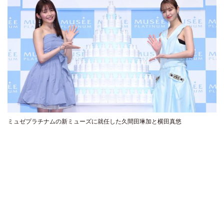
ミュゼプラチナムの新ミューズに就任した久間田琳加と横田真悠