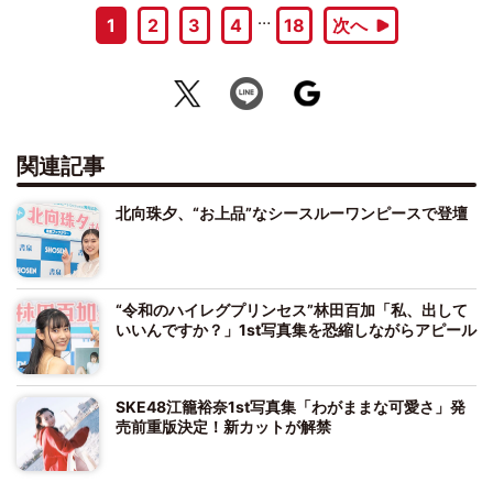
…
1
2
3
4
18
次へ
関連記事
北向珠夕、“お上品”なシースルーワンピースで登壇
“令和のハイレグプリンセス”林田百加「私、出して
いいんですか？」1st写真集を恐縮しながらアピール
SKE48江籠裕奈1st写真集「わがままな可愛さ」発
売前重版決定！新カットが解禁