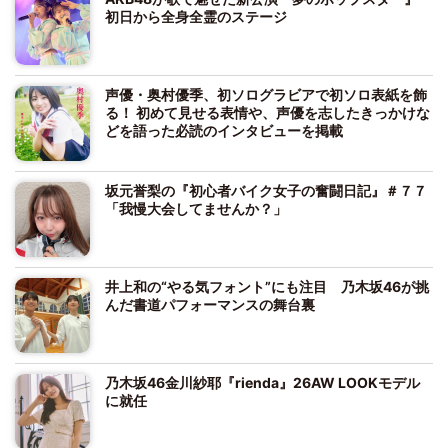
初日から全身全霊のステージ
声優・奥村優季、初ソログラビアで初ソロ表紙を飾
る！ 初めて見せる表情や、声優を志したきっかけな
どを語った必読のインタビューを掲載
坂元誉梨の『初心者バイク女子の奮闘日記』＃７７
「我慢大会してませんか？」
井上和の“やる気フォント”にも注目 乃木坂46が挑
んだ書道パフォーマンスの舞台裏
乃木坂46金川紗耶『rienda』26AW LOOKモデル
に就任