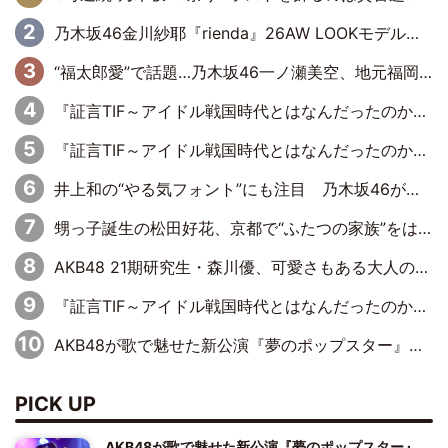
乃木坂46金川紗耶『rienda』26AW LOOKモデルに就任
“福太郎愛”で話題…乃木坂46一ノ瀬美空、地元福岡『めんべい25周年トップサポーター』に就任
『証言TIF～アイドル戦国時代とはなんだったのか～』第6回：でんぱ組.inc・古川未鈴×相沢梨紗「『ハロプロやりたかったな』って言ったら、夢眠ねむさんに『てめえはでんぱ組．incなんだよ！』って肩パンされて(笑)」
『証言TIF～アイドル戦国時代とはなんだったのか～』第11回：私立恵比寿中学・真山りか×安本彩花「TIFで10年ぶりのキョンシーメイクをしたら、場を完全に引かせてしまって。時代が変わったんだなって」
井上和の“やる気フォント”にも注目 乃木坂46が挑んだ書道パフォーマンスの舞台裏
甥っ子誕生の松田好花、京都で“ふたつの家族”をはしご！ “母”黒谷友香に見送られ、“父”松岡昌宏とはハシゴ酒
AKB48 21期研究生・森川優、可愛さもある大人の女性に
『証言TIF～アイドル戦国時代とはなんだったのか～』第10回：さくら学院・武藤彩未×飯田らうら「正直、中3で辞めるというのを信じてなくて。そう言われてはいたけど、嘘でしょって」
AKB48が歌で魅せた新公演『夢のポップスター』 初日から全身全霊のステージ
PICK UP
AKB48が歌で魅せた新公演『夢のポップスター』