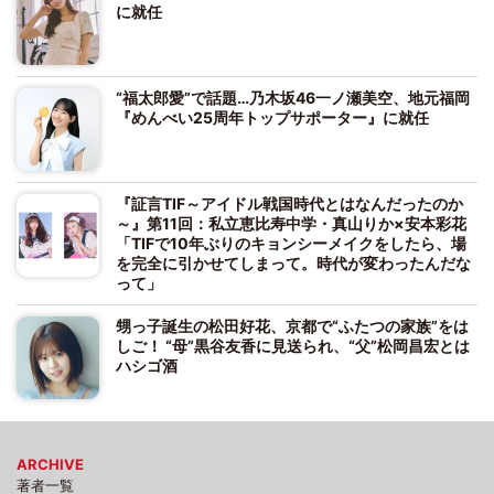
に就任
“福太郎愛”で話題…乃木坂46一ノ瀬美空、地元福岡
『めんべい25周年トップサポーター』に就任
『証言TIF～アイドル戦国時代とはなんだったのか
～』第11回：私立恵比寿中学・真山りか×安本彩花
「TIFで10年ぶりのキョンシーメイクをしたら、場
を完全に引かせてしまって。時代が変わったんだな
って」
甥っ子誕生の松田好花、京都で“ふたつの家族”をは
しご！ “母”黒谷友香に見送られ、“父”松岡昌宏とは
ハシゴ酒
ARCHIVE
著者一覧