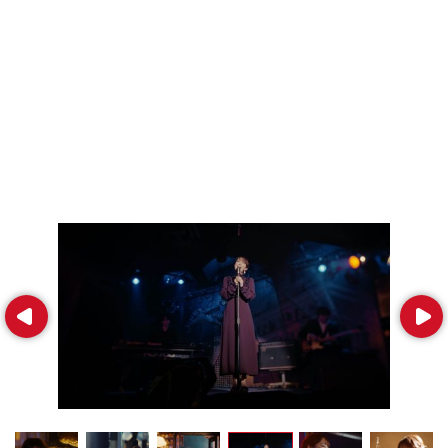
Prev
Next