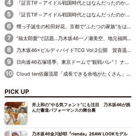
『証言TIF～アイドル戦国時代とはなんだったのか～』第11回：私立恵比寿中学・真山りか×安本彩花「TIFで10年ぶりのキョンシーメイクをしたら、場を完全に引かせてしまって。時代が変わったんだなって」
『証言TIF～アイドル戦国時代とはなんだったのか～』第10回：さくら学院・武藤彩未×飯田らうら「正直、中3で辞めるというのを信じてなくて。そう言われてはいたけど、嘘でしょって」
甥っ子誕生の松田好花、京都で“ふたつの家族”をはしご！ “母”黒谷友香に見送られ、“父”松岡昌宏とはハシゴ酒
“福太郎愛”で話題…乃木坂46一ノ瀬美空、地元福岡『めんべい25周年トップサポーター』に就任
乃木坂46×ビルディバイドTCG Vol.2公開 賀喜遥香＆田村真佑が『京まふ』ステージに登壇
日向坂46石塚瑶季、東京ドームで“観戦バレ”！ ナイツ・塙も認めた「巨人に詳しすぎるアイドル」は元VENUSスクール生で杉内コーチ推し⁉
Cloud ten佐藤流星「成長できる余地がたくさん」、本田高優「何度見ても飽きない公演に」
PICK UP
井上和の“やる気フォント”にも注目 乃木坂46が挑
んだ書道パフォーマンスの舞台裏
乃木坂46金川紗耶『rienda』26AW LOOKモデル