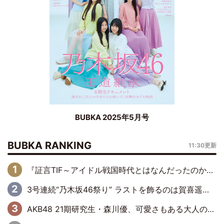
BUBKA 2025年5月号
BUBKA RANKING
11:30更新
『証言TIF～アイドル戦国時代とはなんだったのか～』第6回：でんぱ組.inc・古川未鈴×相沢梨紗「『ハロプロやりたかったな』って言ったら、夢眠ねむさんに『てめえはでんぱ組．incなんだよ！』って肩パンされて(笑)」
3号連続“乃木坂46祭り” ラストを飾るのは賀喜遥香…5年ぶりの登場に「5年分大人になった私を見ていただけたら」
AKB48 21期研究生・森川優、可愛さもある大人の女性に