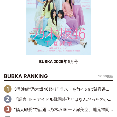
BUBKA 2025年5月号
BUBKA RANKING
17:30更新
3号連続“乃木坂46祭り” ラストを飾るのは賀喜遥香…5年ぶりの登場に「5年分大人になった私を見ていただけたら」
『証言TIF～アイドル戦国時代とはなんだったのか～』第6回：でんぱ組.inc・古川未鈴×相沢梨紗「『ハロプロやりたかったな』って言ったら、夢眠ねむさんに『てめえはでんぱ組．incなんだよ！』って肩パンされて(笑)」
“福太郎愛”で話題…乃木坂46一ノ瀬美空、地元福岡『めんべい25周年トップサポーター』に就任