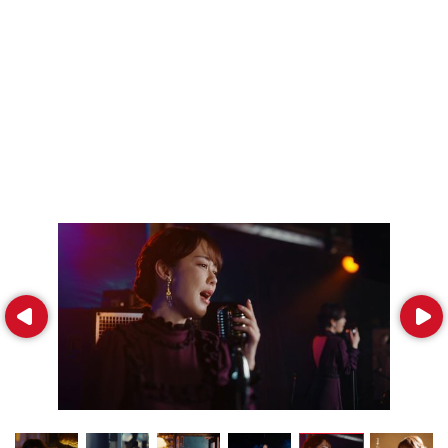
Prev
Next