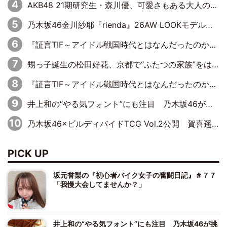
AKB48 21期研究生・森川優、可愛さもある大人の女性に
乃木坂46金川紗耶『rienda』26AW LOOKモデルに就任
『証言TIF～アイドル戦国時代とはなんだったのか～』第11回：私立恵比寿中学・真山りか×安本彩花「TIFで10年ぶりのキョンシーメイクをしたら、場を完全に引かせてしまって。時代が変わったんだなって」
甥っ子誕生の松田好花、京都で“ふたつの家族”をはしご！ “母”黒谷友香に見送られ、“父”松岡昌宏とはハシゴ酒
『証言TIF～アイドル戦国時代とはなんだったのか～』第10回：さくら学院・武藤彩未×飯田らうら「正直、中3で辞めるというのを信じてなくて。そう言われてはいたけど、嘘でしょって」
井上和の“やる気フォント”にも注目 乃木坂46が挑んだ書道パフォーマンスの舞台裏
乃木坂46×ビルディバイドTCG Vol.2公開 賀喜遥香＆田村真佑が『京まふ』ステージに登壇
PICK UP
坂元誉梨の『初心者バイク女子の奮闘日記』＃７７
「我慢大会してませんか？」
井上和の“やる気フォント”にも注目 乃木坂46が挑