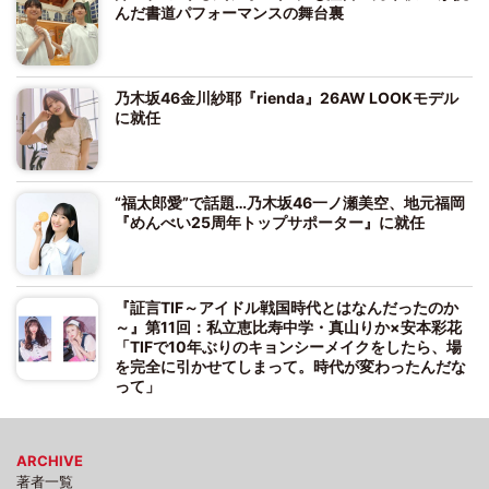
んだ書道パフォーマンスの舞台裏
乃木坂46金川紗耶『rienda』26AW LOOKモデル
に就任
“福太郎愛”で話題…乃木坂46一ノ瀬美空、地元福岡
『めんべい25周年トップサポーター』に就任
『証言TIF～アイドル戦国時代とはなんだったのか
～』第11回：私立恵比寿中学・真山りか×安本彩花
「TIFで10年ぶりのキョンシーメイクをしたら、場
を完全に引かせてしまって。時代が変わったんだな
って」
ARCHIVE
著者一覧