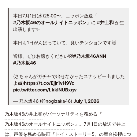
本日7月1日(水)25:00〜、ニッポン放送「
#乃木坂46のオールナイトニッポン
」に
#井上和
が生
出演します✨
本日も1日がんばっていて、良いテンションです🙌
皆様、ぜひお聴きください🐱
#乃木坂46ANN
#乃木坂46
(さちゃんがガチャで出せなかったスナッピー出ました
よ📸)
https://t.co/Ejjr1vH9Yc
pic.twitter.com/LkklNUBxgv
— 乃木坂46 (@nogizaka46)
July 1, 2026
乃木坂46
の
井上和
がパーソナリティを務める『
乃木坂46のオールナイトニッポン
』。7月1日の放送で井上
は、声優を務める映画『
トイ・ストーリー
5』の舞台挨拶につ