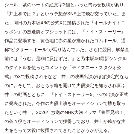
シャル、紫のハートの絵文字2個といった匂わせ投稿があり、
「井上和では？」という予想がSNS上で飛び交っていた。ま
た、同日の乃木坂46の公式Xに投稿された『オールナイトニ
ッポン』の放送前オフショットには、『トイ・ストーリー』
作品に登場する、黄色地に赤の星が描かれたゴムボール、通
称“ピクサー・ボール”が写り込んでいた。さらに翌日、解禁直
前には「うむ。是非に及ばずだ。」と乃木坂46最新シングル
のタイトルを使ったコメントが「ディズニー・スタジオ公
式」のXで投稿されるなど、井上の映画出演がほぼ決定的なも
のに。そして、おもちゃ箱を開けて声優決定を知らされ喜ぶ
井上の動画とともに、『トイ・ストーリー5』への出演が正式
に発表された。今作の声優出演をオーディションで勝ち取っ
たという井上。2026年放送のNHK大河ドラマ『豊臣兄弟！』
の茶々役もオーディションで獲得しており、井上が確かな実
力をもって大役に抜擢されてきたことがうかがえる。