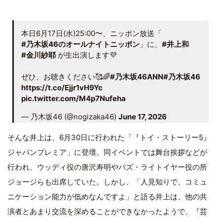
本日6月17日(水)25:00〜、ニッポン放送「
#乃木坂46のオールナイトニッポン
」に、
#井上和
#金川紗耶
が生出演します💜
ぜひ、お聴きください🥰🌈
#乃木坂46ANN
#乃木坂46
https://t.co/Ejjr1vH9Yc
pic.twitter.com/M4p7Nufeha
— 乃木坂46 (@nogizaka46)
June 17, 2026
そんな井上は、6月30日に行われた「『トイ・ストーリー5』
ジャパンプレミア」に登壇。同イベントでは舞台挨拶などが
行われ、ウッディ役の唐沢寿明やバズ・ライトイヤー役の所
ジョージらも出席していた。しかし、「人見知りで、コミュ
ニケーション能力が低めなんですよ」と語る井上は、他の共
演者とあまり交流を深めることができなかったようで、『芸