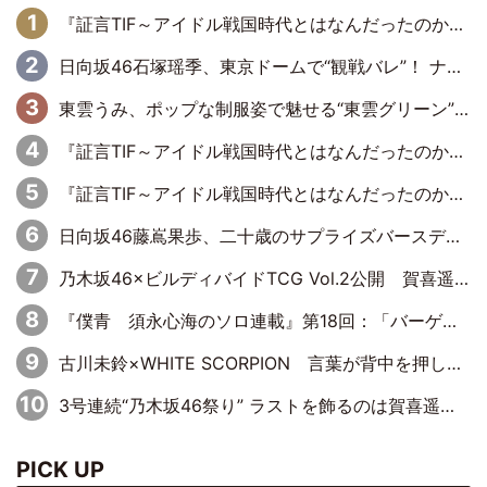
『証言TIF～アイドル戦国時代とはなんだったのか～』第6回：でんぱ組.inc・古川未鈴×相沢梨紗「『ハロプロやりたかったな』って言ったら、夢眠ねむさんに『てめえはでんぱ組．incなんだよ！』って肩パンされて(笑)」
日向坂46石塚瑶季、東京ドームで“観戦バレ”！ ナイツ・塙も認めた「巨人に詳しすぎるアイドル」は元VENUSスクール生で杉内コーチ推し⁉
東雲うみ、ポップな制服姿で魅せる“東雲グリーン”の正体
『証言TIF～アイドル戦国時代とはなんだったのか～』第8回：Negicco・Nao☆×Megu×Kaede「東京からオファーが来たのと、梨の皮剥きとどっちが大事なんだって」
『証言TIF～アイドル戦国時代とはなんだったのか～』第10回：さくら学院・武藤彩未×飯田らうら「正直、中3で辞めるというのを信じてなくて。そう言われてはいたけど、嘘でしょって」
日向坂46藤嶌果歩、二十歳のサプライズバースデーに大喜び「頼られる先輩になれるように努力していきたい」
乃木坂46×ビルディバイドTCG Vol.2公開 賀喜遥香＆田村真佑が『京まふ』ステージに登壇
『僕青 須永心海のソロ連載』第18回：「バーゲンセールハンターみうな inしまむら」編
古川未鈴×WHITE SCORPION 言葉が背中を押した“それぞれの決意”
3号連続“乃木坂46祭り” ラストを飾るのは賀喜遥香…5年ぶりの登場に「5年分大人になった私を見ていただけたら」
PICK UP