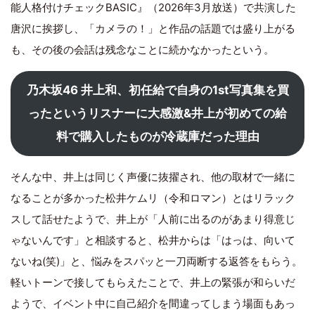
能人格付けチェックBASIC』（2026年3月放送）で共演した
唐沢に挨拶し、「カメラの！」と作品の話題では盛り上がる
も、その後の会話は残念なことに続かなかったという。
乃木坂46 井上和、初任給で自身の1st写真集を買
ったというリスナーに大感激&井上が初めての給
料で購入したものが冷蔵庫だった理由
そんな中、井上は同じく声優に抜擢され、他の取材で一緒に
なることが多かった松井ケムリ（令和ロマン）とはリラック
スして話せたようで、井上が「人前に出るのがあまり得意じ
ゃないんです」と相談すると、松井からは「はっは、向いて
ないね(笑)」と、悩みをスパッと一刀両断する返答をもらう。
軽いトーンで接してもらえたことで、井上の緊張が和らいだ
ようで、イベント中に自己紹介を間違ってしまう場面もあっ