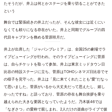
たそうだが、井上は何とかステージを乗り切ることができた
という
舞台では緊張続きの井上だったが、そんな彼女には近くにい
なくても頼りになる存在がいた。井上と同期でグループの四
代目キャプテンを務める
菅原咲月
だ。
井上が出席した「ジャパンプレミア」は、全国25の劇場でラ
イブビューイングが行われ、そのライブビューイングに菅原
は、自らチケットを取って参加。井上は東京ミッドタウン日
比谷の特設ステージに立ち、菅原はTOHOシネマズ日比谷でそ
の様子を見守った。井上は「見に来てくれたことも“愛”だなっ
て思いました。菅原がいるから大丈夫だって思えたし、嬉し
かったですね」と語っており、菅原の存在も舞台挨拶を乗り
越えられた大きな要因となっていたようだ。乃木坂46では
「なぎさつ」の愛称で親しまれ、2人だけの楽曲がライブで披