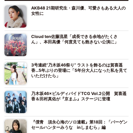
AKB48 21期研究生・森川優、可愛さもある大人の
女性に
Cloud ten佐藤流星「成長できる余地がたくさ
ん」、本田高優「何度見ても飽きない公演に」
3号連続“乃木坂46祭り” ラストを飾るのは賀喜遥
香…5年ぶりの登場に「5年分大人になった私を見て
いただけたら」
乃木坂46×ビルディバイドTCG Vol.2公開 賀喜遥
香＆田村真佑が『京まふ』ステージに登壇
『僕青 須永心海のソロ連載』第18回：「バーゲン
セールハンターみうな inしまむら」編