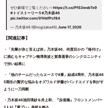
ぜひ劇場でご覧ください✨
https://t.co/PfS3wsbTe9
#トイストーリー５
#乃木坂46
pic.twitter.com/91HdfPcf84
— 乃木坂46 (@nogizaka46)
June 17, 2026
【関連記事】
・「先輩が赤と言えば赤」乃木坂46、何度目かの『格付け』
に挑むもキャプテン梅澤美波と賀喜遥香のシンクロニシティ
で渋い結果に
・「他のチームだったらエースで4番」結成4周年、乃木坂46
5期生の贅沢な悩みをオズワルド伊藤がバンドエイドを剥がす
ように一刀両断
・乃木坂46池田瑛紗＆井上和、『歩道橋』フロントメンバー
2人が『週プレ』表紙を飾る