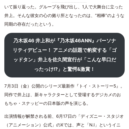
いて振り返った。グループを飛び出し、1人で大舞台に立った
井上。そんな彼女の心の拠り所となったのは、“相棒”のような
同期の存在だったという。
乃木坂46 井上和が『乃木坂46ANN』パーソナ
リティデビュー！ アニメの話題で豹変する「ゴ
ッドタン」井上を佐久間宣行が「こんな早口だ
ったっけ!?」と驚愕&激賞！
7月3日（金）公開のシリーズ最新作『トイ・ストーリー5』。
同作で井上は、新キャラクターとして登場するデジカメのお
もちゃ・スナッピーの日本版の声を演じる。
出演情報が解禁される前、6月17日の「ディズニー・スタジオ
（アニメーション）公式」のXでは、声と「N.I」というイニ