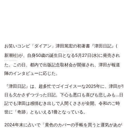
お笑いコンビ「ダイアン」
津田篤宏
の初著書『津田日記』(
新潮社
)が、自身50歳の誕生日となる5月27日(水)に発売され
た。この日、都内で出版記念取材会が開催され、津田が報道
陣のインタビューに応じた。
『津田日記』は、超多忙でゴイゴイスーな2025年に、津田が1
日も欠かさずつづった日記。下心も悪口も喜びも悲しみも…日
記でも津田は感情むき出しで人間くささが全開。令和のご時
世に「奇跡」ともいえる1冊となっている。
2024年末に占いで「黄色のカバーの手帳を買うと運気があが