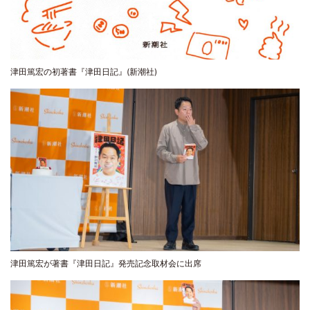
津田篤宏の初著書『津田日記』(新潮社)
津田篤宏が著書『津田日記』発売記念取材会に出席