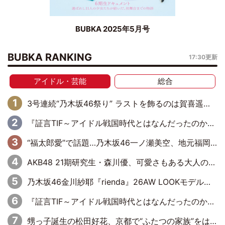
BUBKA 2025年5月号
BUBKA RANKING
17:30更新
アイドル・芸能
総合
3号連続“乃木坂46祭り” ラストを飾るのは賀喜遥香…5年ぶりの登場に「5年分大人になった私を見ていただけたら」
『証言TIF～アイドル戦国時代とはなんだったのか～』第6回：でんぱ組.inc・古川未鈴×相沢梨紗「『ハロプロやりたかったな』って言ったら、夢眠ねむさんに『てめえはでんぱ組．incなんだよ！』って肩パンされて(笑)」
“福太郎愛”で話題…乃木坂46一ノ瀬美空、地元福岡『めんべい25周年トップサポーター』に就任
AKB48 21期研究生・森川優、可愛さもある大人の女性に
乃木坂46金川紗耶『rienda』26AW LOOKモデルに就任
『証言TIF～アイドル戦国時代とはなんだったのか～』第11回：私立恵比寿中学・真山りか×安本彩花「TIFで10年ぶりのキョンシーメイクをしたら、場を完全に引かせてしまって。時代が変わったんだなって」
甥っ子誕生の松田好花、京都で“ふたつの家族”をはしご！ “母”黒谷友香に見送られ、“父”松岡昌宏とはハシゴ酒