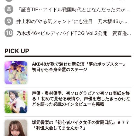
『証言TIF～アイドル戦国時代とはなんだったのか～』第10回：さくら学院・武藤彩未×飯田らうら「正直、中3で辞めるというのを信じてなくて。そう言われてはいたけど、嘘でしょって」
井上和の“やる気フォント”にも注目 乃木坂46が挑んだ書道パフォーマンスの舞台裏
乃木坂46×ビルディバイドTCG Vol.2公開 賀喜遥香＆田村真佑が『京まふ』ステージに登壇
PICK UP
AKB48が歌で魅せた新公演『夢のポップスター』
初日から全身全霊のステージ
声優・奥村優季、初ソログラビアで初ソロ表紙を飾
る！ 初めて見せる表情や、声優を志したきっかけな
どを語った必読のインタビューを掲載
坂元誉梨の『初心者バイク女子の奮闘日記』＃７７
「我慢大会してませんか？」