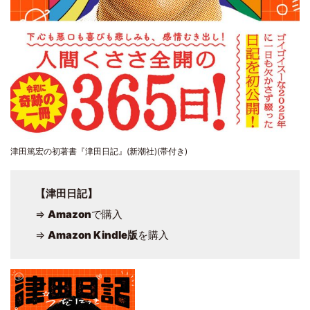
津田篤宏の初著書『津田日記』(新潮社)(帯付き)
【津田日記】
⇒
Amazon
で購入
⇒
Amazon Kindle版
を購入