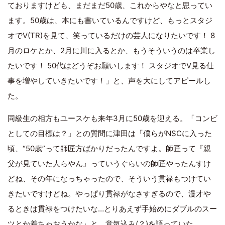
ておりますけども、まだまだ50歳、これからやなと思ってい
ます。50歳は、本にも書いているんですけど、もっとスタジ
オでV(TR)を見て、笑っているだけの芸人になりたいです！ 8
月のロケとか、2月に川に入るとか、もうそういうのは卒業し
たいです！ 50代はどうぞお願いします！ スタジオでV見る仕
事を増やしていきたいです！」と、声を大にしてアピールし
た。
同級生の相方もユースケも来年3月に50歳を迎える。「コンビ
としての目標は？」との質問に津田は「僕らがNSCに入った
頃、“50歳”って師匠方ばかりだったんですよ。師匠って『親
父が見ていた人らやん』っていうぐらいの師匠やったんすけ
どね、その年になっちゃったので、そういう貫禄もつけてい
きたいですけどね。やっぱり貫禄がなさすぎるので、漫才や
るときは貫禄をつけたいな…とりあえず手始めにダブルのスー
ツとか着ちゃおうかな」と、意気込み(？)を語っていた。