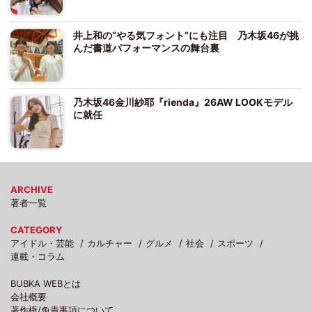
井上和の“やる気フォント”にも注目 乃木坂46が挑
んだ書道パフォーマンスの舞台裏
乃木坂46金川紗耶『rienda』26AW LOOKモデル
に就任
ARCHIVE
著者一覧
CATEGORY
アイドル・芸能
カルチャー
グルメ
社会
スポーツ
連載・コラム
BUBKA WEBとは
会社概要
著作権/免責事項について