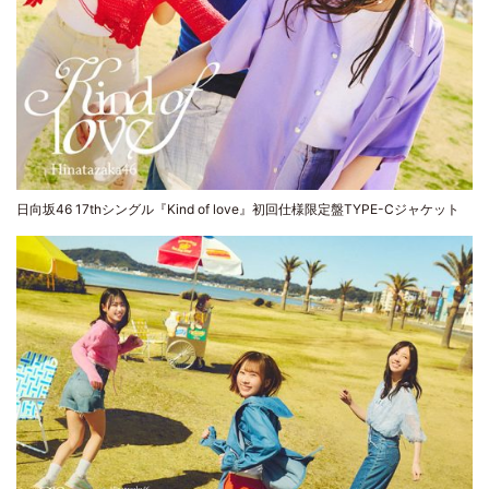
日向坂46 17thシングル『Kind of love』初回仕様限定盤TYPE-Cジャケット