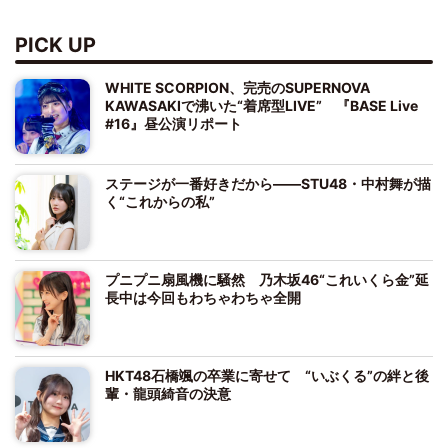
PICK UP
WHITE SCORPION、完売のSUPERNOVA
KAWASAKIで沸いた“着席型LIVE” 『BASE Live
#16』昼公演リポート
ステージが一番好きだから――STU48・中村舞が描
く“これからの私”
プニプニ扇風機に騒然 乃木坂46“これいくら金”延
長中は今回もわちゃわちゃ全開
HKT48石橋颯の卒業に寄せて “いぶくる”の絆と後
輩・龍頭綺音の決意