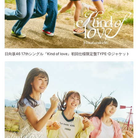
日向坂46 17thシングル『Kind of love』初回仕様限定盤TYPE-Dジャケット