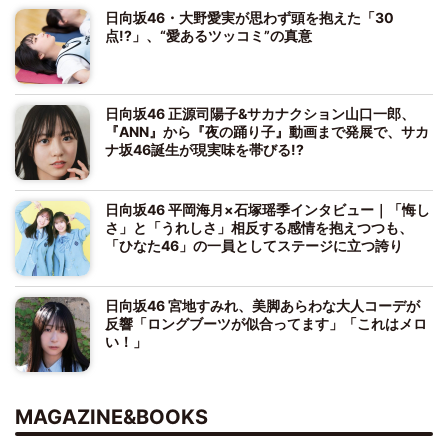
日向坂46・大野愛実が思わず頭を抱えた「30
点!?」、“愛あるツッコミ”の真意
日向坂46 正源司陽子&サカナクション山口一郎、
『ANN』から『夜の踊り子』動画まで発展で、サカ
ナ坂46誕生が現実味を帯びる!?
日向坂46 平岡海月×石塚瑶季インタビュー｜「悔し
さ」と「うれしさ」相反する感情を抱えつつも、
「ひなた46」の一員としてステージに立つ誇り
日向坂46 宮地すみれ、美脚あらわな大人コーデが
反響「ロングブーツが似合ってます」「これはメロ
い！」
MAGAZINE&BOOKS