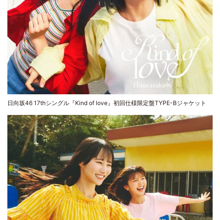
日向坂46 17thシングル『Kind of love』初回仕様限定盤TYPE-Bジャケット