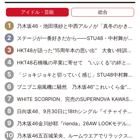
アイドル・芸能
総合
乃木坂46・池田瑛紗と中西アルノが「真冬のかき氷」騒動で火花散らす！ 因縁の裏にあるのは、逆境をともに“凌”ぐ似た者同士の絆
ステージが一番好きだから――STU48・中村舞が描く“これからの私”
HKT48が語った“15周年本の思い出” 大食い特訓・守護霊企画・制服グラビア…盛りだくさんの裏話
HKT48石橋颯の卒業に寄せて “いぶくる”の絆と後輩・龍頭綺音の決意
「ジョキジョキと切っていく感じ」STU48中村舞、新しい挑戦は自らの手で
プニプニ扇風機に騒然 乃木坂46“これいくら金”延長中は今回もわちゃわちゃ全開
WHITE SCORPION、完売のSUPERNOVA KAWASAKIで沸いた“着席型LIVE” 『BASE Live #16』昼公演リポート
日向坂46、9月30日に18thシングル『イチャイチャ虫』の発売決定！ フォーメーションは『日向坂で会いましょう』にて発表
乃木坂46金川紗耶『rienda』26AW LOOKモデルに就任
乃木坂46五百城茉央、ルームウエアでリラックス「今回のグラビアを見て成長を感じていただけるとうれしい」