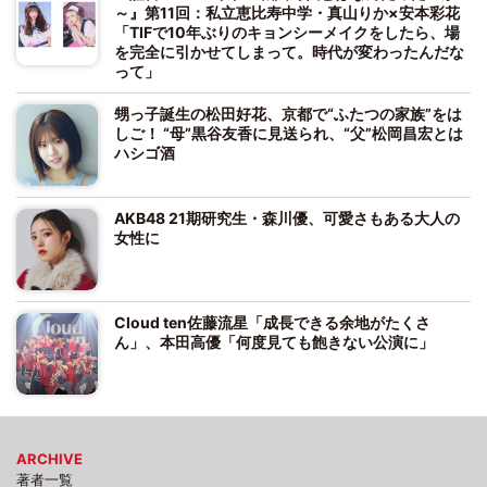
～』第11回：私立恵比寿中学・真山りか×安本彩花
「TIFで10年ぶりのキョンシーメイクをしたら、場
を完全に引かせてしまって。時代が変わったんだな
って」
甥っ子誕生の松田好花、京都で“ふたつの家族”をは
しご！ “母”黒谷友香に見送られ、“父”松岡昌宏とは
ハシゴ酒
AKB48 21期研究生・森川優、可愛さもある大人の
女性に
Cloud ten佐藤流星「成長できる余地がたくさ
ん」、本田高優「何度見ても飽きない公演に」
ARCHIVE
著者一覧