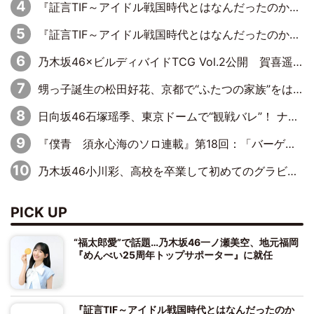
『証言TIF～アイドル戦国時代とはなんだったのか～』第11回：私立恵比寿中学・真山りか×安本彩花「TIFで10年ぶりのキョンシーメイクをしたら、場を完全に引かせてしまって。時代が変わったんだなって」
『証言TIF～アイドル戦国時代とはなんだったのか～』第10回：さくら学院・武藤彩未×飯田らうら「正直、中3で辞めるというのを信じてなくて。そう言われてはいたけど、嘘でしょって」
乃木坂46×ビルディバイドTCG Vol.2公開 賀喜遥香＆田村真佑が『京まふ』ステージに登壇
甥っ子誕生の松田好花、京都で“ふたつの家族”をはしご！ “母”黒谷友香に見送られ、“父”松岡昌宏とはハシゴ酒
日向坂46石塚瑶季、東京ドームで“観戦バレ”！ ナイツ・塙も認めた「巨人に詳しすぎるアイドル」は元VENUSスクール生で杉内コーチ推し⁉
『僕青 須永心海のソロ連載』第18回：「バーゲンセールハンターみうな inしまむら」編
乃木坂46小川彩、高校を卒業して初めてのグラビア「大人になった感じがしました(笑)」
PICK UP
“福太郎愛”で話題…乃木坂46一ノ瀬美空、地元福岡
『めんべい25周年トップサポーター』に就任
『証言TIF～アイドル戦国時代とはなんだったのか