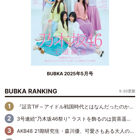
BUBKA 2025年5月号
BUBKA RANKING
5:30更新
『証言TIF～アイドル戦国時代とはなんだったのか～』第6回：でんぱ組.inc・古川未鈴×相沢梨紗「『ハロプロやりたかったな』って言ったら、夢眠ねむさんに『てめえはでんぱ組．incなんだよ！』って肩パンされて(笑)」
3号連続“乃木坂46祭り” ラストを飾るのは賀喜遥香…5年ぶりの登場に「5年分大人になった私を見ていただけたら」
AKB48 21期研究生・森川優、可愛さもある大人の女性に