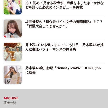
る！ 初めて見せる表情や、声優を志したきっかけな
どを語った必読のインタビューを掲載
坂元誉梨の『初心者バイク女子の奮闘日記』＃７７
「我慢大会してませんか？」
井上和の“やる気フォント”にも注目 乃木坂46が挑
んだ書道パフォーマンスの舞台裏
乃木坂46金川紗耶『rienda』26AW LOOKモデル
に就任
ARCHIVE
著者一覧