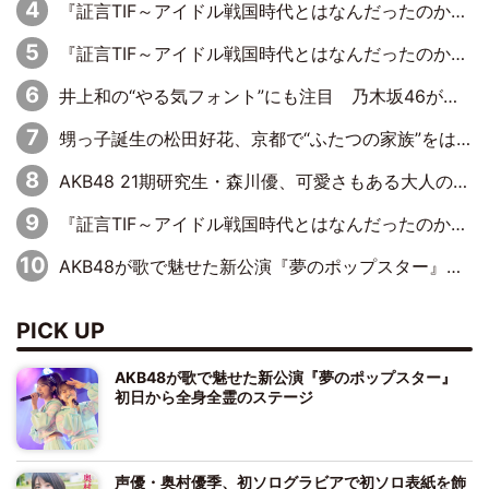
『証言TIF～アイドル戦国時代とはなんだったのか～』第6回：でんぱ組.inc・古川未鈴×相沢梨紗「『ハロプロやりたかったな』って言ったら、夢眠ねむさんに『てめえはでんぱ組．incなんだよ！』って肩パンされて(笑)」
『証言TIF～アイドル戦国時代とはなんだったのか～』第11回：私立恵比寿中学・真山りか×安本彩花「TIFで10年ぶりのキョンシーメイクをしたら、場を完全に引かせてしまって。時代が変わったんだなって」
井上和の“やる気フォント”にも注目 乃木坂46が挑んだ書道パフォーマンスの舞台裏
甥っ子誕生の松田好花、京都で“ふたつの家族”をはしご！ “母”黒谷友香に見送られ、“父”松岡昌宏とはハシゴ酒
AKB48 21期研究生・森川優、可愛さもある大人の女性に
『証言TIF～アイドル戦国時代とはなんだったのか～』第10回：さくら学院・武藤彩未×飯田らうら「正直、中3で辞めるというのを信じてなくて。そう言われてはいたけど、嘘でしょって」
AKB48が歌で魅せた新公演『夢のポップスター』 初日から全身全霊のステージ
PICK UP
AKB48が歌で魅せた新公演『夢のポップスター』
初日から全身全霊のステージ
声優・奥村優季、初ソログラビアで初ソロ表紙を飾