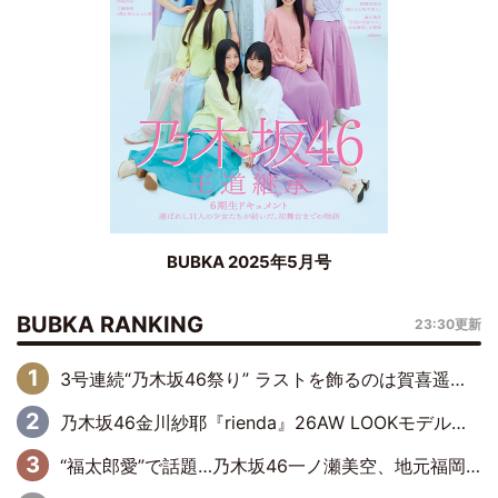
BUBKA 2025年5月号
BUBKA RANKING
23:30更新
3号連続“乃木坂46祭り” ラストを飾るのは賀喜遥香…5年ぶりの登場に「5年分大人になった私を見ていただけたら」
乃木坂46金川紗耶『rienda』26AW LOOKモデルに就任
“福太郎愛”で話題…乃木坂46一ノ瀬美空、地元福岡『めんべい25周年トップサポーター』に就任