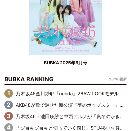
BUBKA 2025年5月号
BUBKA RANKING
23:30更新
乃木坂46金川紗耶『rienda』26AW LOOKモデルに就任
AKB48が歌で魅せた新公演『夢のポップスター』 初日から全身全霊のステージ
乃木坂46・池田瑛紗と中西アルノが「真冬のかき氷」騒動で火花散らす！ 因縁の裏にあるのは、逆境をともに“凌”ぐ似た者同士の絆
「ジョキジョキと切っていく感じ」STU48中村舞、新しい挑戦は自らの手で