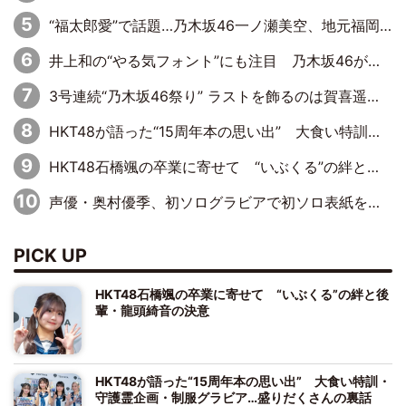
“福太郎愛”で話題…乃木坂46一ノ瀬美空、地元福岡『めんべい25周年トップサポーター』に就任
井上和の“やる気フォント”にも注目 乃木坂46が挑んだ書道パフォーマンスの舞台裏
3号連続“乃木坂46祭り” ラストを飾るのは賀喜遥香…5年ぶりの登場に「5年分大人になった私を見ていただけたら」
HKT48が語った“15周年本の思い出” 大食い特訓・守護霊企画・制服グラビア…盛りだくさんの裏話
HKT48石橋颯の卒業に寄せて “いぶくる”の絆と後輩・龍頭綺音の決意
声優・奥村優季、初ソログラビアで初ソロ表紙を飾る！ 初めて見せる表情や、声優を志したきっかけなどを語った必読のインタビューを掲載
PICK UP
HKT48石橋颯の卒業に寄せて “いぶくる”の絆と後
輩・龍頭綺音の決意
HKT48が語った“15周年本の思い出” 大食い特訓・
守護霊企画・制服グラビア…盛りだくさんの裏話