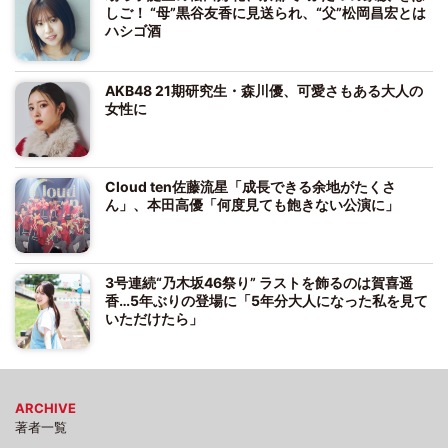
しご！ “母”黒谷友香に見送られ、“父”松岡昌宏とは
ハシゴ酒
AKB48 21期研究生・森川優、可愛さもある大人の
女性に
Cloud ten佐藤流星「成長できる余地がたくさ
ん」、本田高優「何度見ても飽きない公演に」
3号連続“乃木坂46祭り” ラストを飾るのは賀喜遥
香…5年ぶりの登場に「5年分大人になった私を見て
いただけたら」
ARCHIVE
著者一覧