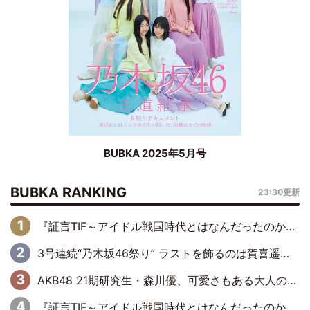
BUBKA 2025年5月号
BUBKA RANKING
23:30更新
『証言TIF～アイドル戦国時代とはなんだったのか～』第6回：でんぱ組.inc・古川未鈴×相沢梨紗「『ハロプロやりたかったな』って言ったら、夢眠ねむさんに『てめえはでんぱ組．incなんだよ！』って肩パンされて(笑)」
3号連続“乃木坂46祭り” ラストを飾るのは賀喜遥香…5年ぶりの登場に「5年分大人になった私を見ていただけたら」
AKB48 21期研究生・森川優、可愛さもある大人の女性に
『証言TIF～アイドル戦国時代とはなんだったのか～』第10回：さくら学院・武藤彩未×飯田らうら「正直、中3で辞めるというのを信じてなくて。そう言われてはいたけど、嘘でしょって」