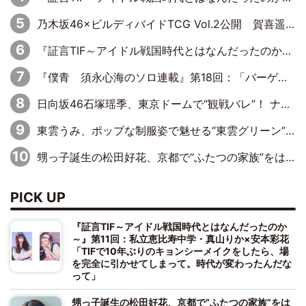
乃木坂46×ビルディバイドTCG Vol.2公開 賀喜遥香＆田村真佑が『京まふ』ステージに登壇
『証言TIF～アイドル戦国時代とはなんだったのか～』第11回：私立恵比寿中学・真山りか×安本彩花「TIFで10年ぶりのキョンシーメイクをしたら、場を完全に引かせてしまって。時代が変わったんだなって」
『僕青 須永心海のソロ連載』第18回：「バーゲンセールハンターみうな inしまむら」編
日向坂46石塚瑶季、東京ドームで“観戦バレ”！ ナイツ・塙も認めた「巨人に詳しすぎるアイドル」は元VENUSスクール生で杉内コーチ推し⁉
東雲うみ、ポップな制服姿で魅せる“東雲グリーン”の正体
甥っ子誕生の松田好花、京都で“ふたつの家族”をはしご！ “母”黒谷友香に見送られ、“父”松岡昌宏とはハシゴ酒
PICK UP
『証言TIF～アイドル戦国時代とはなんだったのか
～』第11回：私立恵比寿中学・真山りか×安本彩花
「TIFで10年ぶりのキョンシーメイクをしたら、場
を完全に引かせてしまって。時代が変わったんだな
って」
甥っ子誕生の松田好花、京都で“ふたつの家族”をは