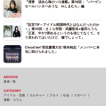
『僕青 須永心海のソロ連載』第18回：「バーゲン
セールハンターみうな inしまむら」編
『証言TIF～アイドル戦国時代とはなんだったのか
～』第10回：さくら学院・武藤彩未×飯田らうら
「正直、中3で辞めるというのを信じてなくて。そ
う言われてはいたけど、嘘でしょって」
Cloud ten“現役慶應大生”根本純志「メンバーに本
当に助けられました」
ARCHIVE
著者一覧
CATEGORY
アイドル・芸能
カルチャー
グルメ
社会
スポーツ
連載・コラム