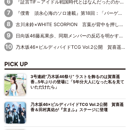
『証言TIF～アイドル戦国時代とはなんだったのか～』第10回：さくら学院・武藤彩未×飯田らうら「正直、中3で辞めるというのを信じてなくて。そう言われてはいたけど、嘘でしょって」
『僕青 須永心海のソロ連載』第18回：「バーゲンセールハンターみうな inしまむら」編
古川未鈴×WHITE SCORPION 言葉が背中を押した“それぞれの決意”
日向坂46藤嶌果歩、同期メンバーの反応を明かす「『大人になりましたね』と言って見てくれました」
乃木坂46×ビルディバイドTCG Vol.2公開 賀喜遥香＆田村真佑が『京まふ』ステージに登壇
PICK UP
3号連続“乃木坂46祭り” ラストを飾るのは賀喜遥
香…5年ぶりの登場に「5年分大人になった私を見て
いただけたら」
乃木坂46×ビルディバイドTCG Vol.2公開 賀喜遥
香＆田村真佑が『京まふ』ステージに登壇