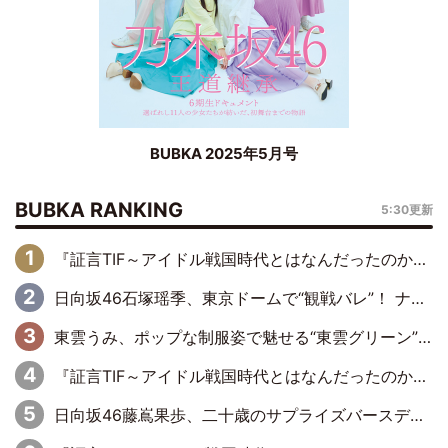
BUBKA 2025年5月号
BUBKA RANKING
5:30更新
『証言TIF～アイドル戦国時代とはなんだったのか～』第6回：でんぱ組.inc・古川未鈴×相沢梨紗「『ハロプロやりたかったな』って言ったら、夢眠ねむさんに『てめえはでんぱ組．incなんだよ！』って肩パンされて(笑)」
日向坂46石塚瑶季、東京ドームで“観戦バレ”！ ナイツ・塙も認めた「巨人に詳しすぎるアイドル」は元VENUSスクール生で杉内コーチ推し⁉
東雲うみ、ポップな制服姿で魅せる“東雲グリーン”の正体
『証言TIF～アイドル戦国時代とはなんだったのか～』第8回：Negicco・Nao☆×Megu×Kaede「東京からオファーが来たのと、梨の皮剥きとどっちが大事なんだって」
日向坂46藤嶌果歩、二十歳のサプライズバースデーに大喜び「頼られる先輩になれるように努力していきたい」