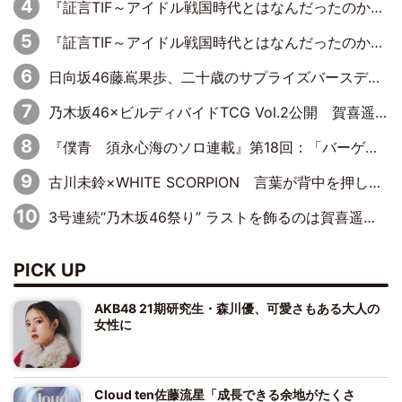
『証言TIF～アイドル戦国時代とはなんだったのか～』第8回：Negicco・Nao☆×Megu×Kaede「東京からオファーが来たのと、梨の皮剥きとどっちが大事なんだって」
『証言TIF～アイドル戦国時代とはなんだったのか～』第10回：さくら学院・武藤彩未×飯田らうら「正直、中3で辞めるというのを信じてなくて。そう言われてはいたけど、嘘でしょって」
日向坂46藤嶌果歩、二十歳のサプライズバースデーに大喜び「頼られる先輩になれるように努力していきたい」
乃木坂46×ビルディバイドTCG Vol.2公開 賀喜遥香＆田村真佑が『京まふ』ステージに登壇
『僕青 須永心海のソロ連載』第18回：「バーゲンセールハンターみうな inしまむら」編
古川未鈴×WHITE SCORPION 言葉が背中を押した“それぞれの決意”
3号連続“乃木坂46祭り” ラストを飾るのは賀喜遥香…5年ぶりの登場に「5年分大人になった私を見ていただけたら」
PICK UP
AKB48 21期研究生・森川優、可愛さもある大人の
女性に
Cloud ten佐藤流星「成長できる余地がたくさ