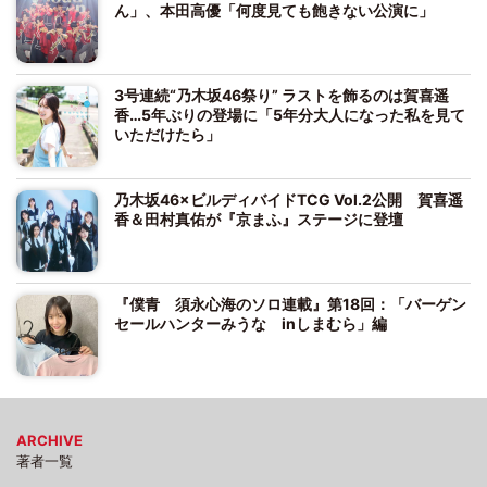
ん」、本田高優「何度見ても飽きない公演に」
3号連続“乃木坂46祭り” ラストを飾るのは賀喜遥
香…5年ぶりの登場に「5年分大人になった私を見て
いただけたら」
乃木坂46×ビルディバイドTCG Vol.2公開 賀喜遥
香＆田村真佑が『京まふ』ステージに登壇
『僕青 須永心海のソロ連載』第18回：「バーゲン
セールハンターみうな inしまむら」編
ARCHIVE
著者一覧