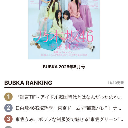
BUBKA 2025年5月号
BUBKA RANKING
11:30更新
『証言TIF～アイドル戦国時代とはなんだったのか～』第6回：でんぱ組.inc・古川未鈴×相沢梨紗「『ハロプロやりたかったな』って言ったら、夢眠ねむさんに『てめえはでんぱ組．incなんだよ！』って肩パンされて(笑)」
日向坂46石塚瑶季、東京ドームで“観戦バレ”！ ナイツ・塙も認めた「巨人に詳しすぎるアイドル」は元VENUSスクール生で杉内コーチ推し⁉
東雲うみ、ポップな制服姿で魅せる“東雲グリーン”の正体