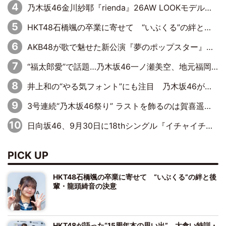
乃木坂46金川紗耶『rienda』26AW LOOKモデルに就任
HKT48石橋颯の卒業に寄せて “いぶくる”の絆と後輩・龍頭綺音の決意
AKB48が歌で魅せた新公演『夢のポップスター』 初日から全身全霊のステージ
“福太郎愛”で話題…乃木坂46一ノ瀬美空、地元福岡『めんべい25周年トップサポーター』に就任
井上和の“やる気フォント”にも注目 乃木坂46が挑んだ書道パフォーマンスの舞台裏
3号連続“乃木坂46祭り” ラストを飾るのは賀喜遥香…5年ぶりの登場に「5年分大人になった私を見ていただけたら」
日向坂46、9月30日に18thシングル『イチャイチャ虫』の発売決定！ フォーメーションは『日向坂で会いましょう』にて発表
PICK UP
HKT48石橋颯の卒業に寄せて “いぶくる”の絆と後
輩・龍頭綺音の決意
HKT48が語った“15周年本の思い出” 大食い特訓・