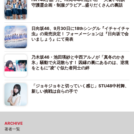
守護霊企画・制服グラビア…盛りだくさんの裏話
日向坂46、9月30日に18thシングル『イチャイチャ
虫』の発売決定！ フォーメーションは『日向坂で会
いましょう』にて発表
乃木坂46・池田瑛紗と中西アルノが「真冬のかき
氷」騒動で火花散らす！ 因縁の裏にあるのは、逆境
をともに“凌”ぐ似た者同士の絆
「ジョキジョキと切っていく感じ」STU48中村舞、
新しい挑戦は自らの手で
ARCHIVE
著者一覧