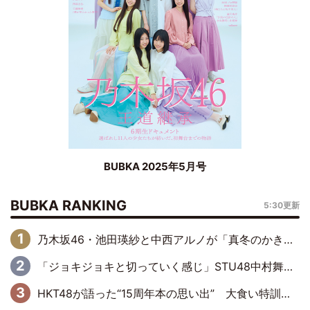
BUBKA 2025年5月号
BUBKA RANKING
5:30更新
乃木坂46・池田瑛紗と中西アルノが「真冬のかき氷」騒動で火花散らす！ 因縁の裏にあるのは、逆境をともに“凌”ぐ似た者同士の絆
「ジョキジョキと切っていく感じ」STU48中村舞、新しい挑戦は自らの手で
HKT48が語った“15周年本の思い出” 大食い特訓・守護霊企画・制服グラビア…盛りだくさんの裏話