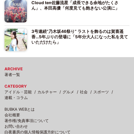
Cloud ten佐藤流星「成長できる余地がたくさ
ん」、本田高優「何度見ても飽きない公演に」
3号連続“乃木坂46祭り” ラストを飾るのは賀喜遥
香…5年ぶりの登場に「5年分大人になった私を見て
いただけたら」
ARCHIVE
著者一覧
CATEGORY
アイドル・芸能
カルチャー
グルメ
社会
スポーツ
連載・コラム
BUBKA WEBとは
会社概要
著作権/免責事項について
お問い合わせ
白夜書房の個人情報保護方針について