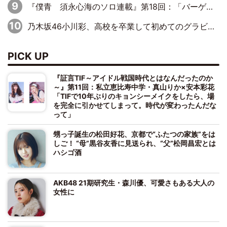
『僕青 須永心海のソロ連載』第18回：「バーゲンセールハンターみうな inしまむら」編
乃木坂46小川彩、高校を卒業して初めてのグラビア「大人になった感じがしました(笑)」
PICK UP
『証言TIF～アイドル戦国時代とはなんだったのか
～』第11回：私立恵比寿中学・真山りか×安本彩花
「TIFで10年ぶりのキョンシーメイクをしたら、場
を完全に引かせてしまって。時代が変わったんだな
って」
甥っ子誕生の松田好花、京都で“ふたつの家族”をは
しご！ “母”黒谷友香に見送られ、“父”松岡昌宏とは
ハシゴ酒
AKB48 21期研究生・森川優、可愛さもある大人の
女性に