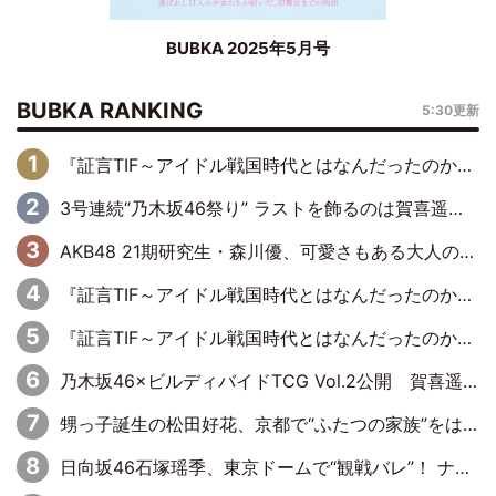
BUBKA 2025年5月号
BUBKA RANKING
5:30更新
『証言TIF～アイドル戦国時代とはなんだったのか～』第6回：でんぱ組.inc・古川未鈴×相沢梨紗「『ハロプロやりたかったな』って言ったら、夢眠ねむさんに『てめえはでんぱ組．incなんだよ！』って肩パンされて(笑)」
3号連続“乃木坂46祭り” ラストを飾るのは賀喜遥香…5年ぶりの登場に「5年分大人になった私を見ていただけたら」
AKB48 21期研究生・森川優、可愛さもある大人の女性に
『証言TIF～アイドル戦国時代とはなんだったのか～』第11回：私立恵比寿中学・真山りか×安本彩花「TIFで10年ぶりのキョンシーメイクをしたら、場を完全に引かせてしまって。時代が変わったんだなって」
『証言TIF～アイドル戦国時代とはなんだったのか～』第10回：さくら学院・武藤彩未×飯田らうら「正直、中3で辞めるというのを信じてなくて。そう言われてはいたけど、嘘でしょって」
乃木坂46×ビルディバイドTCG Vol.2公開 賀喜遥香＆田村真佑が『京まふ』ステージに登壇
甥っ子誕生の松田好花、京都で“ふたつの家族”をはしご！ “母”黒谷友香に見送られ、“父”松岡昌宏とはハシゴ酒
日向坂46石塚瑶季、東京ドームで“観戦バレ”！ ナイツ・塙も認めた「巨人に詳しすぎるアイドル」は元VENUSスクール生で杉内コーチ推し⁉