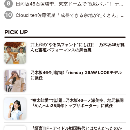
日向坂46石塚瑶季、東京ドームで“観戦バレ”！ ナイツ・塙も認めた「巨人に詳しすぎるアイドル」は元VENUSスクール生で杉内コーチ推し⁉
Cloud ten佐藤流星「成長できる余地がたくさん」、本田高優「何度見ても飽きない公演に」
PICK UP
井上和の“やる気フォント”にも注目 乃木坂46が挑
んだ書道パフォーマンスの舞台裏
乃木坂46金川紗耶『rienda』26AW LOOKモデル
に就任
“福太郎愛”で話題…乃木坂46一ノ瀬美空、地元福岡
『めんべい25周年トップサポーター』に就任
『証言TIF～アイドル戦国時代とはなんだったのか