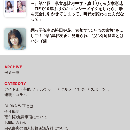
～』第11回：私立恵比寿中学・真山りか×安本彩花
「TIFで10年ぶりのキョンシーメイクをしたら、場
を完全に引かせてしまって。時代が変わったんだな
って」
甥っ子誕生の松田好花、京都で“ふたつの家族”をは
しご！ “母”黒谷友香に見送られ、“父”松岡昌宏とは
ハシゴ酒
ARCHIVE
著者一覧
CATEGORY
アイドル・芸能
カルチャー
グルメ
社会
スポーツ
連載・コラム
BUBKA WEBとは
会社概要
著作権/免責事項について
お問い合わせ
白夜書房の個人情報保護方針について