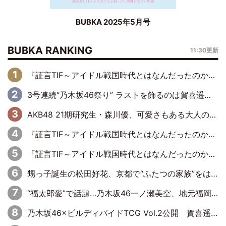
BUBKA 2025年5月号
BUBKA RANKING
11:30更新
『証言TIF～アイドル戦国時代とはなんだったのか～』第6回：でんぱ組.inc・古川未鈴×相沢梨紗「『ハロプロやりたかったな』って言ったら、夢眠ねむさんに『てめえはでんぱ組．incなんだよ！』って肩パンされて(笑)」
3号連続“乃木坂46祭り” ラストを飾るのは賀喜遥香…5年ぶりの登場に「5年分大人になった私を見ていただけたら」
AKB48 21期研究生・森川優、可愛さもある大人の女性に
『証言TIF～アイドル戦国時代とはなんだったのか～』第11回：私立恵比寿中学・真山りか×安本彩花「TIFで10年ぶりのキョンシーメイクをしたら、場を完全に引かせてしまって。時代が変わったんだなって」
『証言TIF～アイドル戦国時代とはなんだったのか～』第10回：さくら学院・武藤彩未×飯田らうら「正直、中3で辞めるというのを信じてなくて。そう言われてはいたけど、嘘でしょって」
甥っ子誕生の松田好花、京都で“ふたつの家族”をはしご！ “母”黒谷友香に見送られ、“父”松岡昌宏とはハシゴ酒
“福太郎愛”で話題…乃木坂46一ノ瀬美空、地元福岡『めんべい25周年トップサポーター』に就任
乃木坂46×ビルディバイドTCG Vol.2公開 賀喜遥香＆田村真佑が『京まふ』ステージに登壇