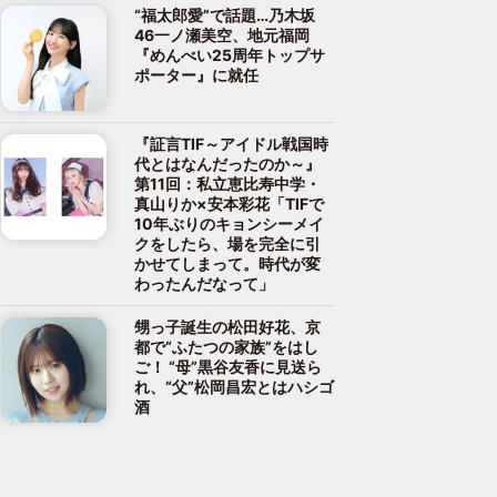
“福太郎愛”で話題…乃木坂
46一ノ瀬美空、地元福岡
『めんべい25周年トップサ
ポーター』に就任
『証言TIF～アイドル戦国時
代とはなんだったのか～』
第11回：私立恵比寿中学・
真山りか×安本彩花「TIFで
10年ぶりのキョンシーメイ
クをしたら、場を完全に引
かせてしまって。時代が変
わったんだなって」
甥っ子誕生の松田好花、京
都で“ふたつの家族”をはし
ご！ “母”黒谷友香に見送ら
れ、“父”松岡昌宏とはハシゴ
酒