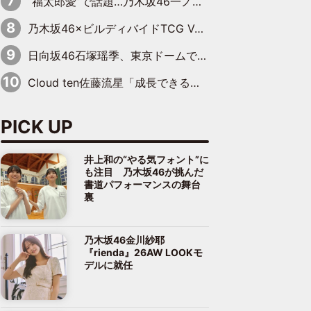
“福太郎愛”で話題…乃木坂46一ノ瀬美空、地元福岡『めんべい25周年トップサポーター』に就任
乃木坂46×ビルディバイドTCG Vol.2公開 賀喜遥香＆田村真佑が『京まふ』ステージに登壇
日向坂46石塚瑶季、東京ドームで“観戦バレ”！ ナイツ・塙も認めた「巨人に詳しすぎるアイドル」は元VENUSスクール生で杉内コーチ推し⁉
Cloud ten佐藤流星「成長できる余地がたくさん」、本田高優「何度見ても飽きない公演に」
PICK UP
井上和の“やる気フォント”に
も注目 乃木坂46が挑んだ
書道パフォーマンスの舞台
裏
乃木坂46金川紗耶
『rienda』26AW LOOKモ
デルに就任