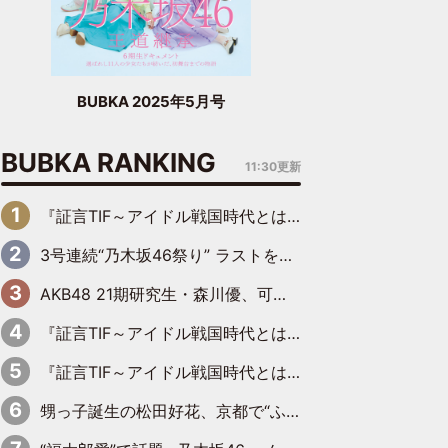
BUBKA 2025年5月号
BUBKA RANKING
11:30更新
『証言TIF～アイドル戦国時代とはなんだったのか～』第6回：でんぱ組.inc・古川未鈴×相沢梨紗「『ハロプロやりたかったな』って言ったら、夢眠ねむさんに『てめえはでんぱ組．incなんだよ！』って肩パンされて(笑)」
3号連続“乃木坂46祭り” ラストを飾るのは賀喜遥香…5年ぶりの登場に「5年分大人になった私を見ていただけたら」
AKB48 21期研究生・森川優、可愛さもある大人の女性に
『証言TIF～アイドル戦国時代とはなんだったのか～』第11回：私立恵比寿中学・真山りか×安本彩花「TIFで10年ぶりのキョンシーメイクをしたら、場を完全に引かせてしまって。時代が変わったんだなって」
『証言TIF～アイドル戦国時代とはなんだったのか～』第10回：さくら学院・武藤彩未×飯田らうら「正直、中3で辞めるというのを信じてなくて。そう言われてはいたけど、嘘でしょって」
甥っ子誕生の松田好花、京都で“ふたつの家族”をはしご！ “母”黒谷友香に見送られ、“父”松岡昌宏とはハシゴ酒