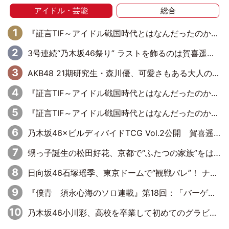
アイドル・芸能
総合
『証言TIF～アイドル戦国時代とはなんだったのか～』第6回：でんぱ組.inc・古川未鈴×相沢梨紗「『ハロプロやりたかったな』って言ったら、夢眠ねむさんに『てめえはでんぱ組．incなんだよ！』って肩パンされて(笑)」
3号連続“乃木坂46祭り” ラストを飾るのは賀喜遥香…5年ぶりの登場に「5年分大人になった私を見ていただけたら」
AKB48 21期研究生・森川優、可愛さもある大人の女性に
『証言TIF～アイドル戦国時代とはなんだったのか～』第11回：私立恵比寿中学・真山りか×安本彩花「TIFで10年ぶりのキョンシーメイクをしたら、場を完全に引かせてしまって。時代が変わったんだなって」
『証言TIF～アイドル戦国時代とはなんだったのか～』第10回：さくら学院・武藤彩未×飯田らうら「正直、中3で辞めるというのを信じてなくて。そう言われてはいたけど、嘘でしょって」
乃木坂46×ビルディバイドTCG Vol.2公開 賀喜遥香＆田村真佑が『京まふ』ステージに登壇
甥っ子誕生の松田好花、京都で“ふたつの家族”をはしご！ “母”黒谷友香に見送られ、“父”松岡昌宏とはハシゴ酒
日向坂46石塚瑶季、東京ドームで“観戦バレ”！ ナイツ・塙も認めた「巨人に詳しすぎるアイドル」は元VENUSスクール生で杉内コーチ推し⁉
『僕青 須永心海のソロ連載』第18回：「バーゲンセールハンターみうな inしまむら」編
乃木坂46小川彩、高校を卒業して初めてのグラビア「大人になった感じがしました(笑)」