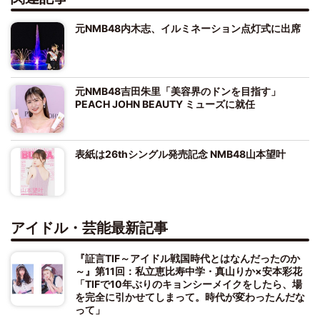
元NMB48内木志、イルミネーション点灯式に出席
元NMB48吉田朱里「美容界のドンを目指す」
PEACH JOHN BEAUTY ミューズに就任
表紙は26thシングル発売記念 NMB48山本望叶
アイドル・芸能最新記事
『証言TIF～アイドル戦国時代とはなんだったのか
～』第11回：私立恵比寿中学・真山りか×安本彩花
「TIFで10年ぶりのキョンシーメイクをしたら、場
を完全に引かせてしまって。時代が変わったんだな
って」