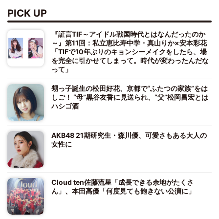
PICK UP
『証言TIF～アイドル戦国時代とはなんだったのか
～』第11回：私立恵比寿中学・真山りか×安本彩花
「TIFで10年ぶりのキョンシーメイクをしたら、場
を完全に引かせてしまって。時代が変わったんだな
って」
甥っ子誕生の松田好花、京都で“ふたつの家族”をは
しご！ “母”黒谷友香に見送られ、“父”松岡昌宏とは
ハシゴ酒
AKB48 21期研究生・森川優、可愛さもある大人の
女性に
Cloud ten佐藤流星「成長できる余地がたくさ
ん」、本田高優「何度見ても飽きない公演に」