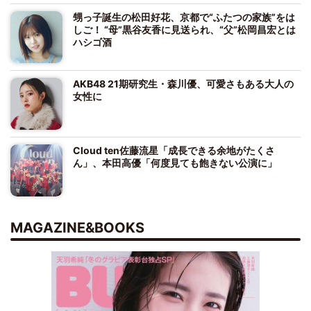
甥っ子誕生の松田好花、京都で“ふたつの家族”をは
しご！ “母”黒谷友香に見送られ、“父”松岡昌宏とは
ハシゴ酒
AKB48 21期研究生・森川優、可愛さもある大人の
女性に
Cloud ten佐藤流星「成長できる余地がたくさ
ん」、本田高優「何度見ても飽きない公演に」
MAGAZINE&BOOKS