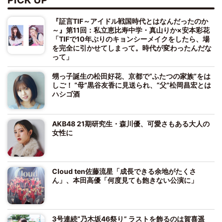
『証言TIF～アイドル戦国時代とはなんだったのか
～』第11回：私立恵比寿中学・真山りか×安本彩花
「TIFで10年ぶりのキョンシーメイクをしたら、場
を完全に引かせてしまって。時代が変わったんだな
って」
甥っ子誕生の松田好花、京都で“ふたつの家族”をは
しご！ “母”黒谷友香に見送られ、“父”松岡昌宏とは
ハシゴ酒
AKB48 21期研究生・森川優、可愛さもある大人の
女性に
Cloud ten佐藤流星「成長できる余地がたくさ
ん」、本田高優「何度見ても飽きない公演に」
3号連続“乃木坂46祭り” ラストを飾るのは賀喜遥