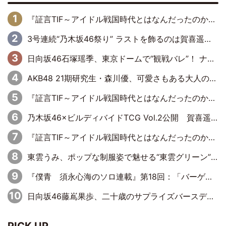
『証言TIF～アイドル戦国時代とはなんだったのか～』第6回：でんぱ組.inc・古川未鈴×相沢梨紗「『ハロプロやりたかったな』って言ったら、夢眠ねむさんに『てめえはでんぱ組．incなんだよ！』って肩パンされて(笑)」
3号連続“乃木坂46祭り” ラストを飾るのは賀喜遥香…5年ぶりの登場に「5年分大人になった私を見ていただけたら」
日向坂46石塚瑶季、東京ドームで“観戦バレ”！ ナイツ・塙も認めた「巨人に詳しすぎるアイドル」は元VENUSスクール生で杉内コーチ推し⁉
AKB48 21期研究生・森川優、可愛さもある大人の女性に
『証言TIF～アイドル戦国時代とはなんだったのか～』第10回：さくら学院・武藤彩未×飯田らうら「正直、中3で辞めるというのを信じてなくて。そう言われてはいたけど、嘘でしょって」
乃木坂46×ビルディバイドTCG Vol.2公開 賀喜遥香＆田村真佑が『京まふ』ステージに登壇
『証言TIF～アイドル戦国時代とはなんだったのか～』第8回：Negicco・Nao☆×Megu×Kaede「東京からオファーが来たのと、梨の皮剥きとどっちが大事なんだって」
東雲うみ、ポップな制服姿で魅せる“東雲グリーン”の正体
『僕青 須永心海のソロ連載』第18回：「バーゲンセールハンターみうな inしまむら」編
日向坂46藤嶌果歩、二十歳のサプライズバースデーに大喜び「頼られる先輩になれるように努力していきたい」
PICK UP