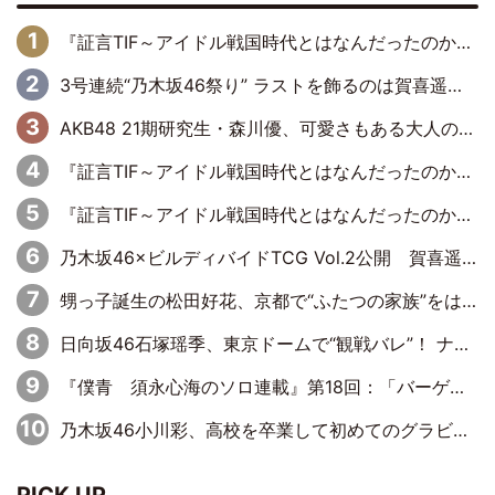
『証言TIF～アイドル戦国時代とはなんだったのか～』第6回：でんぱ組.inc・古川未鈴×相沢梨紗「『ハロプロやりたかったな』って言ったら、夢眠ねむさんに『てめえはでんぱ組．incなんだよ！』って肩パンされて(笑)」
3号連続“乃木坂46祭り” ラストを飾るのは賀喜遥香…5年ぶりの登場に「5年分大人になった私を見ていただけたら」
AKB48 21期研究生・森川優、可愛さもある大人の女性に
『証言TIF～アイドル戦国時代とはなんだったのか～』第11回：私立恵比寿中学・真山りか×安本彩花「TIFで10年ぶりのキョンシーメイクをしたら、場を完全に引かせてしまって。時代が変わったんだなって」
『証言TIF～アイドル戦国時代とはなんだったのか～』第10回：さくら学院・武藤彩未×飯田らうら「正直、中3で辞めるというのを信じてなくて。そう言われてはいたけど、嘘でしょって」
乃木坂46×ビルディバイドTCG Vol.2公開 賀喜遥香＆田村真佑が『京まふ』ステージに登壇
甥っ子誕生の松田好花、京都で“ふたつの家族”をはしご！ “母”黒谷友香に見送られ、“父”松岡昌宏とはハシゴ酒
日向坂46石塚瑶季、東京ドームで“観戦バレ”！ ナイツ・塙も認めた「巨人に詳しすぎるアイドル」は元VENUSスクール生で杉内コーチ推し⁉
『僕青 須永心海のソロ連載』第18回：「バーゲンセールハンターみうな inしまむら」編
乃木坂46小川彩、高校を卒業して初めてのグラビア「大人になった感じがしました(笑)」
PICK UP