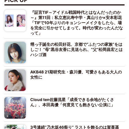
『証言TIF～アイドル戦国時代とはなんだったのか
～』第11回：私立恵比寿中学・真山りか×安本彩花
「TIFで10年ぶりのキョンシーメイクをしたら、場
を完全に引かせてしまって。時代が変わったんだな
って」
甥っ子誕生の松田好花、京都で“ふたつの家族”をは
しご！ “母”黒谷友香に見送られ、“父”松岡昌宏とは
ハシゴ酒
AKB48 21期研究生・森川優、可愛さもある大人の
女性に
Cloud ten佐藤流星「成長できる余地がたくさ
ん」、本田高優「何度見ても飽きない公演に」
3号連続“乃木坂46祭り” ラストを飾るのは賀喜遥