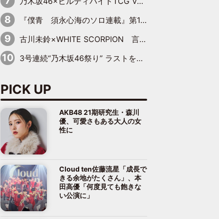
乃木坂46×ビルディバイドTCG Vol.2公開 賀喜遥香＆田村真佑が『京まふ』ステージに登壇
『僕青 須永心海のソロ連載』第18回：「バーゲンセールハンターみうな inしまむら」編
古川未鈴×WHITE SCORPION 言葉が背中を押した“それぞれの決意”
3号連続“乃木坂46祭り” ラストを飾るのは賀喜遥香…5年ぶりの登場に「5年分大人になった私を見ていただけたら」
PICK UP
AKB48 21期研究生・森川
優、可愛さもある大人の女
性に
Cloud ten佐藤流星「成長で
きる余地がたくさん」、本
田高優「何度見ても飽きな
い公演に」