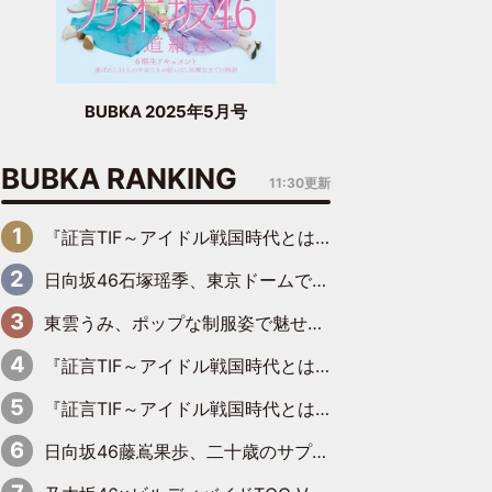
BUBKA 2025年5月号
BUBKA RANKING
11:30更新
『証言TIF～アイドル戦国時代とはなんだったのか～』第6回：でんぱ組.inc・古川未鈴×相沢梨紗「『ハロプロやりたかったな』って言ったら、夢眠ねむさんに『てめえはでんぱ組．incなんだよ！』って肩パンされて(笑)」
日向坂46石塚瑶季、東京ドームで“観戦バレ”！ ナイツ・塙も認めた「巨人に詳しすぎるアイドル」は元VENUSスクール生で杉内コーチ推し⁉
東雲うみ、ポップな制服姿で魅せる“東雲グリーン”の正体
『証言TIF～アイドル戦国時代とはなんだったのか～』第8回：Negicco・Nao☆×Megu×Kaede「東京からオファーが来たのと、梨の皮剥きとどっちが大事なんだって」
『証言TIF～アイドル戦国時代とはなんだったのか～』第10回：さくら学院・武藤彩未×飯田らうら「正直、中3で辞めるというのを信じてなくて。そう言われてはいたけど、嘘でしょって」
日向坂46藤嶌果歩、二十歳のサプライズバースデーに大喜び「頼られる先輩になれるように努力していきたい」