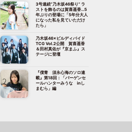
3号連続“乃木坂46祭り” ラ
ストを飾るのは賀喜遥香…5
年ぶりの登場に「5年分大人
になった私を見ていただけ
たら」
乃木坂46×ビルディバイド
TCG Vol.2公開 賀喜遥香
＆田村真佑が『京まふ』ス
テージに登壇
『僕青 須永心海のソロ連
載』第18回：「バーゲンセ
ールハンターみうな inし
まむら」編