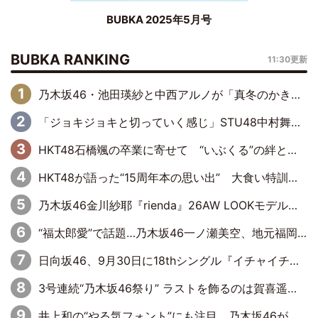
BUBKA 2025年5月号
BUBKA RANKING
11:30更新
乃木坂46・池田瑛紗と中西アルノが「真冬のかき氷」騒動で火花散らす！ 因縁の裏にあるのは、逆境をともに“凌”ぐ似た者同士の絆
「ジョキジョキと切っていく感じ」STU48中村舞、新しい挑戦は自らの手で
HKT48石橋颯の卒業に寄せて “いぶくる”の絆と後輩・龍頭綺音の決意
HKT48が語った“15周年本の思い出” 大食い特訓・守護霊企画・制服グラビア…盛りだくさんの裏話
乃木坂46金川紗耶『rienda』26AW LOOKモデルに就任
“福太郎愛”で話題…乃木坂46一ノ瀬美空、地元福岡『めんべい25周年トップサポーター』に就任
日向坂46、9月30日に18thシングル『イチャイチャ虫』の発売決定！ フォーメーションは『日向坂で会いましょう』にて発表
3号連続“乃木坂46祭り” ラストを飾るのは賀喜遥香…5年ぶりの登場に「5年分大人になった私を見ていただけたら」
井上和の“やる気フォント”にも注目 乃木坂46が挑んだ書道パフォーマンスの舞台裏