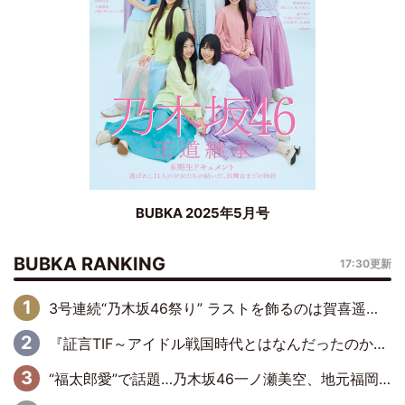
BUBKA 2025年5月号
BUBKA RANKING
17:30更新
3号連続“乃木坂46祭り” ラストを飾るのは賀喜遥香…5年ぶりの登場に「5年分大人になった私を見ていただけたら」
『証言TIF～アイドル戦国時代とはなんだったのか～』第6回：でんぱ組.inc・古川未鈴×相沢梨紗「『ハロプロやりたかったな』って言ったら、夢眠ねむさんに『てめえはでんぱ組．incなんだよ！』って肩パンされて(笑)」
“福太郎愛”で話題…乃木坂46一ノ瀬美空、地元福岡『めんべい25周年トップサポーター』に就任