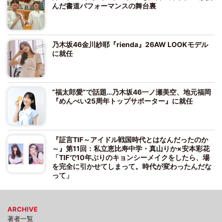
んだ書道パフォーマンスの舞台裏
乃木坂46金川紗耶『rienda』26AW LOOKモデル
に就任
“福太郎愛”で話題…乃木坂46一ノ瀬美空、地元福岡
『めんべい25周年トップサポーター』に就任
『証言TIF～アイドル戦国時代とはなんだったのか
～』第11回：私立恵比寿中学・真山りか×安本彩花
「TIFで10年ぶりのキョンシーメイクをしたら、場
を完全に引かせてしまって。時代が変わったんだな
って」
ARCHIVE
著者一覧