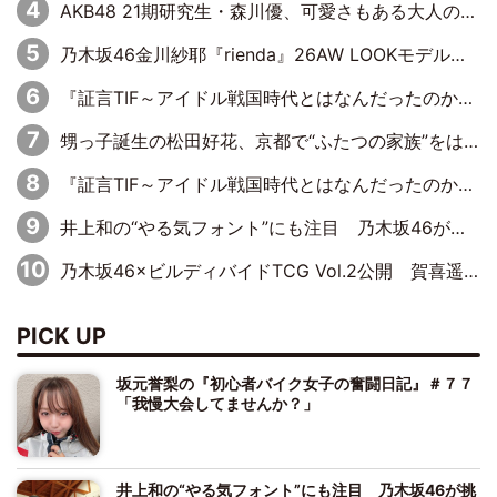
AKB48 21期研究生・森川優、可愛さもある大人の女性に
乃木坂46金川紗耶『rienda』26AW LOOKモデルに就任
『証言TIF～アイドル戦国時代とはなんだったのか～』第11回：私立恵比寿中学・真山りか×安本彩花「TIFで10年ぶりのキョンシーメイクをしたら、場を完全に引かせてしまって。時代が変わったんだなって」
甥っ子誕生の松田好花、京都で“ふたつの家族”をはしご！ “母”黒谷友香に見送られ、“父”松岡昌宏とはハシゴ酒
『証言TIF～アイドル戦国時代とはなんだったのか～』第10回：さくら学院・武藤彩未×飯田らうら「正直、中3で辞めるというのを信じてなくて。そう言われてはいたけど、嘘でしょって」
井上和の“やる気フォント”にも注目 乃木坂46が挑んだ書道パフォーマンスの舞台裏
乃木坂46×ビルディバイドTCG Vol.2公開 賀喜遥香＆田村真佑が『京まふ』ステージに登壇
PICK UP
坂元誉梨の『初心者バイク女子の奮闘日記』＃７７
「我慢大会してませんか？」
井上和の“やる気フォント”にも注目 乃木坂46が挑