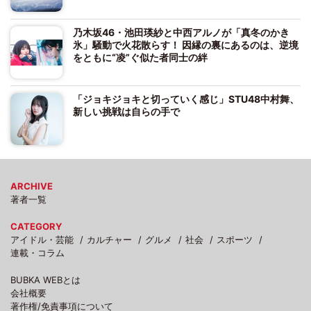
乃木坂46・池田瑛紗と中西アルノが「真冬のかき
氷」騒動で火花散らす！ 因縁の裏にあるのは、逆境
をともに“凌”ぐ似た者同士の絆
「ジョキジョキと切っていく感じ」STU48中村舞、
新しい挑戦は自らの手で
ARCHIVE
著者一覧
CATEGORY
アイドル・芸能
カルチャー
グルメ
社会
スポーツ
連載・コラム
BUBKA WEBとは
会社概要
著作権/免責事項について