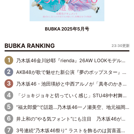
BUBKA 2025年5月号
BUBKA RANKING
23:30更新
乃木坂46金川紗耶『rienda』26AW LOOKモデルに就任
AKB48が歌で魅せた新公演『夢のポップスター』 初日から全身全霊のステージ
乃木坂46・池田瑛紗と中西アルノが「真冬のかき氷」騒動で火花散らす！ 因縁の裏にあるのは、逆境をともに“凌”ぐ似た者同士の絆
「ジョキジョキと切っていく感じ」STU48中村舞、新しい挑戦は自らの手で
“福太郎愛”で話題…乃木坂46一ノ瀬美空、地元福岡『めんべい25周年トップサポーター』に就任
井上和の“やる気フォント”にも注目 乃木坂46が挑んだ書道パフォーマンスの舞台裏
3号連続“乃木坂46祭り” ラストを飾るのは賀喜遥香…5年ぶりの登場に「5年分大人になった私を見ていただけたら」