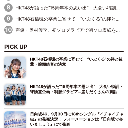
HKT48が語った“15周年本の思い出” 大食い特訓・守護霊企画・制服グラビア…盛りだくさんの裏話
HKT48石橋颯の卒業に寄せて “いぶくる”の絆と後輩・龍頭綺音の決意
声優・奥村優季、初ソログラビアで初ソロ表紙を飾る！ 初めて見せる表情や、声優を志したきっかけなどを語った必読のインタビューを掲載
PICK UP
HKT48石橋颯の卒業に寄せて “いぶくる”の絆と後
輩・龍頭綺音の決意
HKT48が語った“15周年本の思い出” 大食い特訓・
守護霊企画・制服グラビア…盛りだくさんの裏話
日向坂46、9月30日に18thシングル『イチャイチャ
虫』の発売決定！ フォーメーションは『日向坂で会
いましょう』にて発表