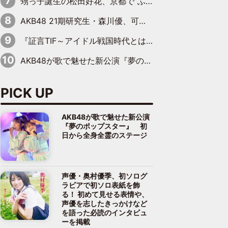
甥っ子誕生の松田好花、京都で“ふたつの家族”をはしご！ “母”黒谷友香に見送られ、“父”松岡昌宏とはハシゴ酒
AKB48 21期研究生・森川優、可愛さもある大人の女性に
『証言TIF～アイドル戦国時代とはなんだったのか～』第10回：さくら学院・武藤彩未×飯田らうら「正直、中3で辞めるというのを信じてなくて。そう言われてはいたけど、嘘でしょって」
AKB48が歌で魅せた新公演『夢のポップスター』 初日から全身全霊のステージ
PICK UP
AKB48が歌で魅せた新公演
『夢のポップスター』 初
日から全身全霊のステージ
声優・奥村優季、初ソログ
ラビアで初ソロ表紙を飾
る！ 初めて見せる表情や、
声優を志したきっかけなど
を語った必読のインタビュ
ーを掲載