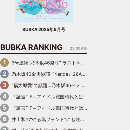
BUBKA 2025年5月号
BUBKA RANKING
23:30更新
3号連続“乃木坂46祭り” ラストを飾るのは賀喜遥香…5年ぶりの登場に「5年分大人になった私を見ていただけたら」
乃木坂46金川紗耶『rienda』26AW LOOKモデルに就任
“福太郎愛”で話題…乃木坂46一ノ瀬美空、地元福岡『めんべい25周年トップサポーター』に就任
『証言TIF～アイドル戦国時代とはなんだったのか～』第6回：でんぱ組.inc・古川未鈴×相沢梨紗「『ハロプロやりたかったな』って言ったら、夢眠ねむさんに『てめえはでんぱ組．incなんだよ！』って肩パンされて(笑)」
『証言TIF～アイドル戦国時代とはなんだったのか～』第11回：私立恵比寿中学・真山りか×安本彩花「TIFで10年ぶりのキョンシーメイクをしたら、場を完全に引かせてしまって。時代が変わったんだなって」
井上和の“やる気フォント”にも注目 乃木坂46が挑んだ書道パフォーマンスの舞台裏