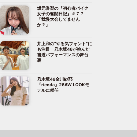
坂元誉梨の『初心者バイク
女子の奮闘日記』＃７７
「我慢大会してません
か？」
井上和の“やる気フォント”に
も注目 乃木坂46が挑んだ
書道パフォーマンスの舞台
裏
乃木坂46金川紗耶
『rienda』26AW LOOKモ
デルに就任