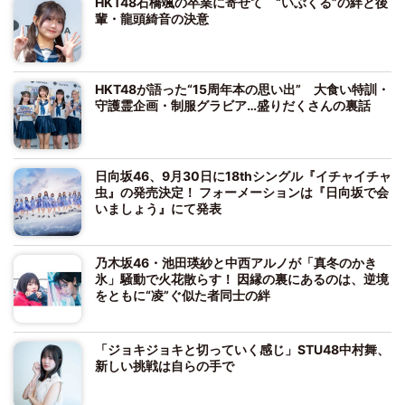
HKT48石橋颯の卒業に寄せて “いぶくる”の絆と後
輩・龍頭綺音の決意
HKT48が語った“15周年本の思い出” 大食い特訓・
守護霊企画・制服グラビア…盛りだくさんの裏話
日向坂46、9月30日に18thシングル『イチャイチャ
虫』の発売決定！ フォーメーションは『日向坂で会
いましょう』にて発表
乃木坂46・池田瑛紗と中西アルノが「真冬のかき
氷」騒動で火花散らす！ 因縁の裏にあるのは、逆境
をともに“凌”ぐ似た者同士の絆
「ジョキジョキと切っていく感じ」STU48中村舞、
新しい挑戦は自らの手で