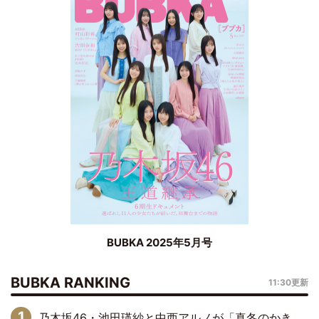
BUBKA 2025年5月号
BUBKA RANKING
11:30更新
乃木坂46・池田瑛紗と中西アルノが「真冬のかき氷」騒動で火花散らす！ 因縁の裏にあるのは、逆境をともに“凌”ぐ似た者同士の絆