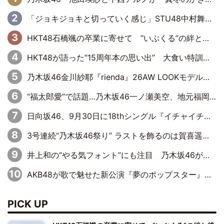
「ジョキジョキと切っていく感じ」STU48中村舞、新しい挑戦は自らの手で
HKT48石橋颯の卒業に寄せて “いぶくる”の絆と後輩・龍頭綺音の決意
HKT48が語った“15周年本の思い出” 大食い特訓・守護霊企画・制服グラビア…盛りだくさんの裏話
乃木坂46金川紗耶『rienda』26AW LOOKモデルに就任
“福太郎愛”で話題…乃木坂46一ノ瀬美空、地元福岡『めんべい25周年トップサポーター』に就任
日向坂46、9月30日に18thシングル『イチャイチャ虫』の発売決定！ フォーメーションは『日向坂で会いましょう』にて発表
3号連続“乃木坂46祭り” ラストを飾るのは賀喜遥香…5年ぶりの登場に「5年分大人になった私を見ていただけたら」
井上和の“やる気フォント”にも注目 乃木坂46が挑んだ書道パフォーマンスの舞台裏
AKB48が歌で魅せた新公演『夢のポップスター』 初日から全身全霊のステージ
PICK UP